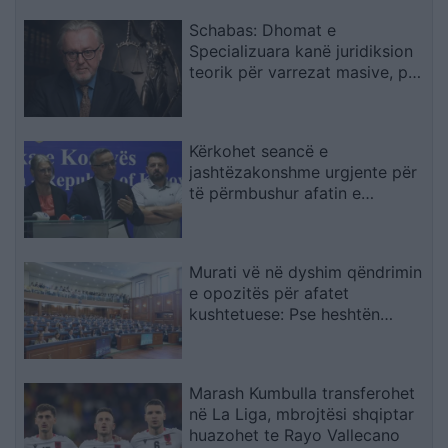
Schabas: Dhomat e
Specializuara kanë juridiksion
teorik për varrezat masive, por
drejtësia duhet të vijë nga
gjykatat e Kosovës
Kërkohet seancë e
jashtëzakonshme urgjente për
të përmbushur afatin e
konstituimit të Kuvendit
Murati vë në dyshim qëndrimin
e opozitës për afatet
kushtetuese: Pse heshtën
atëherë e flasin tani?
Marash Kumbulla transferohet
në La Liga, mbrojtësi shqiptar
huazohet te Rayo Vallecano