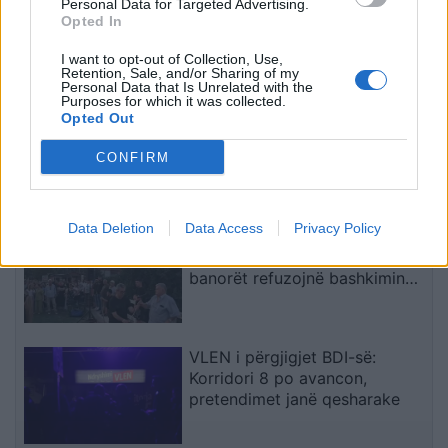
i Juventusit përgëzon në
herë të parë në histori
Personal Data for Targeted Advertising.
Opted In
shqip Edon Zhegrovën
Superkupën e Spanjës
I want to opt-out of Collection, Use,
të fundit
Retention, Sale, and/or Sharing of my
Personal Data that Is Unrelated with the
Purposes for which it was collected.
Pesë zyrtarë të Listës Serbe
Opted Out
përballen me hetime, rasti merr
vëmendje politike dhe të
CONFIRM
sigurisë
Data Deletion
Data Access
Privacy Policy
Protesta e dytë në Memaliaj
kundër reformës territoriale,
banorët refuzojnë bashkimin
me Tepelenën
VLEN i përgjigjet BDI-së:
Korridori 8 po avancon,
pretendimet janë qesharake