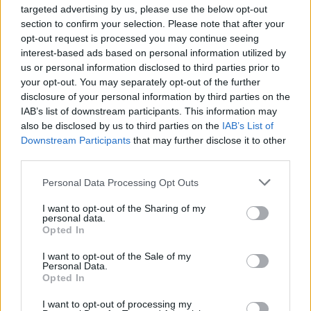
kërcënimet ndaj Messit,
ndaj Ronaldos me një
targeted advertising by us, please use the below opt-out
Ronaldos dhe yjeve të
deklaratë të fortë
section to confirm your selection. Please note that after your
tjerë
opt-out request is processed you may continue seeing
interest-based ads based on personal information utilized by
us or personal information disclosed to third parties prior to
your opt-out. You may separately opt-out of the further
disclosure of your personal information by third parties on the
IAB’s list of downstream participants. This information may
also be disclosed by us to third parties on the
IAB’s List of
Lamine Yamal i mbyll
Armend Muslika hedh
Downstream Participants
that may further disclose it to other
hapësirat, talenti suedez
firmën me Tottenhamin,
third parties.
drejt largimit nga
talenti i Kombëtares nis
Barcelona
karrierën profesioniste
Personal Data Processing Opt Outs
I want to opt-out of the Sharing of my
personal data.
Opted In
I want to opt-out of the Sale of my
Personal Data.
Opted In
Shqipe, shqipe”, futbollisti
Stambolli do të presë për
I want to opt-out of processing my