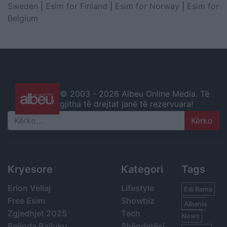
Sweden
|
Esim for Finland
|
Esim for Norway
|
Esim for
Belgium
© 2003 -
2026 Albeu Online Media. Të
gjitha të drejtat janë të rezervuara!
Search
Kryesore
Kategori
Tags
Erion Veliaj
Lifestyle
Edi Rama
Free Esim
Showbiz
Albania
Zgjedhjet 2025
Tech
News
Belinda Balluku
Shëndetësi