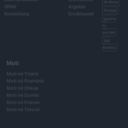
Ilir Meta
SPAK
Argetim
Piranjat
Kombëtarja
Enciklopedi
gazeta,
tv,
portale
Sali
Berisha
Moti
Moti në Tiranë
Moti në Prishtinë
Moti në Shkup
Moti në Durrës
Moti në Prizren
Moti në Tetovë