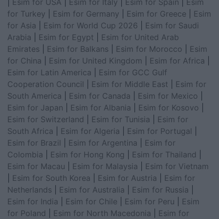
|
Esim for USA
|
Esim for Italy
|
Esim for Spain
|
Esim
for Turkey
|
Esim for Germany
|
Esim for Greece
|
Esim
for Asia
|
Esim for World Cup 2026
|
Esim for Saudi
Arabia
|
Esim for Egypt
|
Esim for United Arab
Emirates
|
Esim for Balkans
|
Esim for Morocco
|
Esim
for China
|
Esim for United Kingdom
|
Esim for Africa
|
Esim for Latin America
|
Esim for GCC Gulf
Cooperation Council
|
Esim for Middle East
|
Esim for
South America
|
Esim for Canada
|
Esim for Mexico
|
Esim for Japan
|
Esim for Albania
|
Esim for Kosovo
|
Esim for Switzerland
|
Esim for Tunisia
|
Esim for
South Africa
|
Esim for Algeria
|
Esim for Portugal
|
Esim for Brazil
|
Esim for Argentina
|
Esim for
Colombia
|
Esim for Hong Kong
|
Esim for Thailand
|
Esim for Macau
|
Esim for Malaysia
|
Esim for Vietnam
|
Esim for South Korea
|
Esim for Austria
|
Esim for
Netherlands
|
Esim for Australia
|
Esim for Russia
|
Esim for India
|
Esim for Chile
|
Esim for Peru
|
Esim
for Poland
|
Esim for North Macedonia
|
Esim for