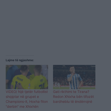
Lajme të ngjashme:
VIDEO/ Një tjetër futbollist
Gati rikthimi te Tirana?
shqiptar në grupet e
Redon Xhixha bën tifozët
Champions-it, Hoxha fiton
bardheblu të ëndërrojnë
“derbin” me Xhixhën