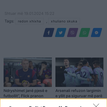
Shtuar
më
19.01.2024 15:22
Tags:
,
redon xhixha
xhuliano skuka
Ndryshimet janë pjesë e
Arsenali refuzon largimin
futbollit”, Flick pranon
e yllit pa siguruar më parë
largimin e Araujo drejt
pasuesin e tij
Liverpoolit