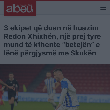
3 ekipet që duan në huazim
Redon Xhixhën, një prej tyre
mund të kthente “betejën” e
lënë përgjysmë me Skukën