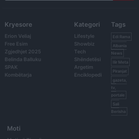
Search
Kryesore
Kategori
Tags
Erion Veliaj
Lifestyle
Edi Rama
Free Esim
Showbiz
Albania
Zgjedhjet 2025
Tech
News
Belinda Balluku
Shëndetësi
Ilir Meta
SPAK
Argetim
Piranjat
Kombëtarja
Enciklopedi
gazeta,
tv,
portale
Sali
Berisha
Moti