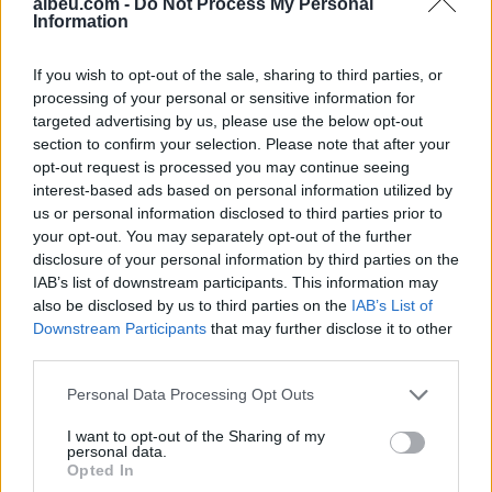
albeu.com -
Do Not Process My Personal
Information
If you wish to opt-out of the sale, sharing to third parties, or
processing of your personal or sensitive information for
targeted advertising by us, please use the below opt-out
section to confirm your selection. Please note that after your
opt-out request is processed you may continue seeing
Këtë vit mund të bëjmë
Lionel Messi përcjell të
interest-based ads based on personal information utilized by
gjëra të mëdha”, portieri i
atin për në banesën e
us or personal information disclosed to third parties prior to
Chelseat synon triumfin
fundit, publikohen pamje
your opt-out. You may separately opt-out of the further
në Ligën Premier
prekëse nga ceremonia
disclosure of your personal information by third parties on the
private
IAB’s list of downstream participants. This information may
also be disclosed by us to third parties on the
IAB’s List of
Downstream Participants
that may further disclose it to other
third parties.
Personal Data Processing Opt Outs
Nuk gjej fjalë”, mesfushori
Transferimi për 125
I want to opt-out of the Sharing of my
i Arsenalit pëson këputje
milionë euro, por me një
personal data.
Opted In
të ACL-së dhe humbet
kusht të pazakontë në