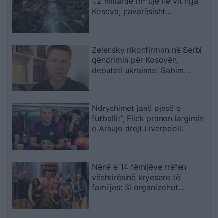
1.2 miliardë m³ ujë në vit nga
Kosova, pavarësisht
kërcënimeve për Ibërin
Zelensky rikonfirmon në Serbi
qëndrimin për Kosovën,
deputeti ukrainas: Gabim
diplomatik, Ukraina duhet ta
njohë
Ndryshimet janë pjesë e
futbollit”, Flick pranon largimin
e Araujo drejt Liverpoolit
Nënë e 14 fëmijëve rrëfen
vështirësinë kryesore të
familjes: Si organizohet
transporti