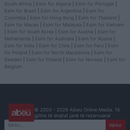
South Africa
|
Esim for Algeria
|
Esim for Portugal
|
Esim for Brazil
|
Esim for Argentina
|
Esim for
Colombia
|
Esim for Hong Kong
|
Esim for Thailand
|
Esim for Macau
|
Esim for Malaysia
|
Esim for Vietnam
|
Esim for South Korea
|
Esim for Austria
|
Esim for
Netherlands
|
Esim for Australia
|
Esim for Russia
|
Esim for India
|
Esim for Chile
|
Esim for Peru
|
Esim
for Poland
|
Esim for North Macedonia
|
Esim for
Sweden
|
Esim for Finland
|
Esim for Norway
|
Esim for
Belgium
© 2003 -
2026 Albeu Online Media. Të
gjitha të drejtat janë të rezervuara!