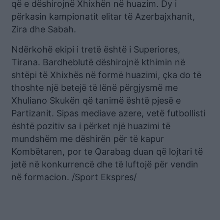
që e dëshirojnë Xhixhën në huazim. Dy i
përkasin kampionatit elitar të Azerbajxhanit,
Zira dhe Sabah.
Ndërkohë ekipi i tretë është i Superiores,
Tirana. Bardheblutë dëshirojnë kthimin në
shtëpi të Xhixhës në formë huazimi, çka do të
thoshte një betejë të lënë përgjysmë me
Xhuliano Skukën që tanimë është pjesë e
Partizanit. Sipas mediave azere, vetë futbollisti
është pozitiv sa i përket një huazimi të
mundshëm me dëshirën për të kapur
Kombëtaren, por te Qarabag duan që lojtari të
jetë në konkurrencë dhe të luftojë për vendin
në formacion. /Sport Ekspres/