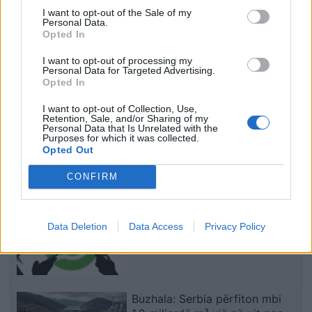
sezonin
marrëveshjen për
I want to opt-out of the Sale of my
Diomanden
Personal Data.
Opted In
I want to opt-out of processing my
Personal Data for Targeted Advertising.
Opted In
I want to opt-out of Collection, Use,
Retention, Sale, and/or Sharing of my
VIDEO/ Debutim ëndrrash
Svetisllav Basara: Për një
Personal Data that Is Unrelated with the
në Turqi, Taulant Seferit i
shekull e gjysmë, Serbia
Purposes for which it was collected.
duhen vetëm 9 minuta për
ka fshehur krimet e saj,
Opted Out
të shënuar me ekipin e ri
por qelbësira tashmë ka
CONFIRM
dalë në sipërfaqe
të fundit
WhatsApp teston mesazhet
Data Deletion
Data Access
Privacy Policy
tekstuale që fshihen sapo
lexohen
Buzhala: Serbia përfiton mbi