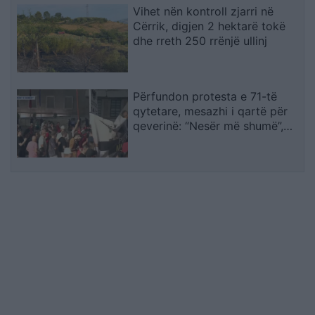
Vihet nën kontroll zjarri në
Cërrik, digjen 2 hektarë tokë
dhe rreth 250 rrënjë ullinj
Përfundon protesta e 71-të
qytetare, mesazhi i qartë për
qeverinë: “Nesër më shumë”,
kërkohet largimi i Ramës