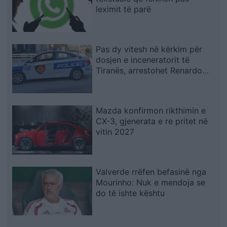
leximit të parë
Pas dy vitesh në kërkim për
dosjen e inceneratorit të
Tiranës, arrestohet Renardo
Nallbani në Palasë
Mazda konfirmon rikthimin e
CX-3, gjenerata e re pritet në
vitin 2027
Valverde rrëfen befasinë nga
Mourinho: Nuk e mendoja se
do të ishte kështu