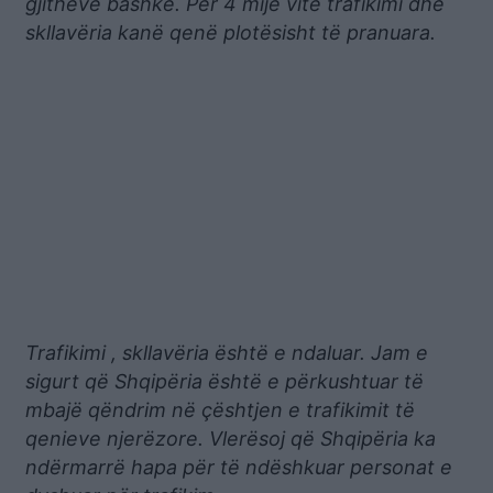
gjithëve bashkë. Për 4 mijë vite trafikimi dhe
skllavëria kanë qenë plotësisht të pranuara.
Trafikimi , skllavëria është e ndaluar. Jam e
sigurt që Shqipëria është e përkushtuar të
mbajë qëndrim në çështjen e trafikimit të
qenieve njerëzore. Vlerësoj që Shqipëria ka
ndërmarrë hapa për të ndëshkuar personat e