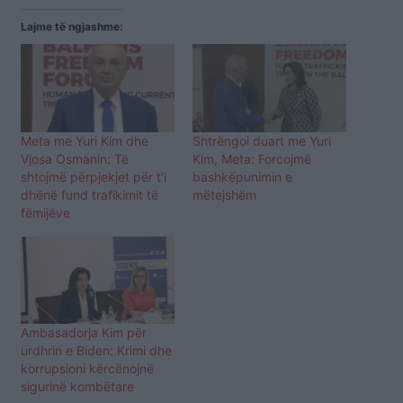
Lajme të ngjashme:
Meta me Yuri Kim dhe
Shtrëngoi duart me Yuri
Vjosa Osmanin: Të
Kim, Meta: Forcojmë
shtojmë përpjekjet për t’i
bashkëpunimin e
dhënë fund trafikimit të
mëtejshëm
fëmijëve
Ambasadorja Kim për
urdhrin e Biden: Krimi dhe
korrupsioni kërcënojnë
sigurinë kombëtare