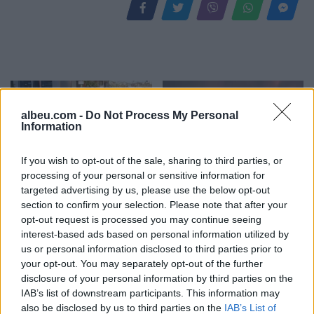
albeu.com -
Do Not Process My Personal
Information
If you wish to opt-out of the sale, sharing to third parties, or
processing of your personal or sensitive information for
Pas dy vitesh në kërkim
Arrestohet 73-vjeçari në
targeted advertising by us, please use the below opt-out
për dosjen e inceneratorit
Krujë, ndezi zjarr për të
section to confirm your selection. Please note that after your
të Tiranës, arrestohet
djegur barin dhe flakët u
opt-out request is processed you may continue seeing
Renardo Nallbani në
përhapën drejt malit
interest-based ads based on personal information utilized by
Palasë
us or personal information disclosed to third parties prior to
your opt-out. You may separately opt-out of the further
disclosure of your personal information by third parties on the
IAB’s list of downstream participants. This information may
also be disclosed by us to third parties on the
IAB’s List of