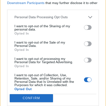
Downstream Participants
that may further disclose it to other
third parties.
Zjarri në Krujë përhapet
Arrestohet pranë banesës
më tej, evakuohen
i dyshuari për vrasjen e
Personal Data Processing Opt Outs
banorët e Barabit–Lluban,
20-vjeçarit në Korçë
raportohen shpërthime
I want to opt-out of the Sharing of my
armatimesh
personal data.
Opted In
I want to opt-out of the Sale of my
Personal Data.
Opted In
I want to opt-out of processing my
Personal Data for Targeted Advertising.
Ankaraja u kërkon
Përfundon pas 4 orësh
Opted In
Moskës dhe Kievit
protesta kundër klasës
armëpushim në Detin e Zi
politike: “Nesër më
I want to opt-out of Collection, Use,
shumë!”
Retention, Sale, and/or Sharing of my
Personal Data that Is Unrelated with the
Purposes for which it was collected.
Opted Out
CONFIRM