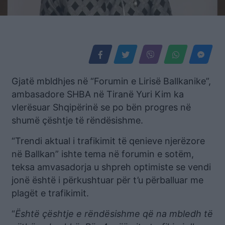
Gjatë mbldhjes në “Forumin e Lirisë Ballkanike”,
ambasadore SHBA në Tiranë Yuri Kim ka
vlerësuar Shqipërinë se po bën progres në
shumë çështje të rëndësishme.
“Trendi aktual i trafikimit të qenieve njerëzore
në Ballkan” ishte tema në forumin e sotëm,
teksa amvasadorja u shpreh optimiste se vendi
jonë është i përkushtuar për t’u përballuar me
plagët e trafikimit.
“
Është çështje e rëndësishme që na mbledh të