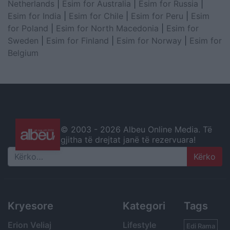
Netherlands
|
Esim for Australia
|
Esim for Russia
|
Esim for India
|
Esim for Chile
|
Esim for Peru
|
Esim
for Poland
|
Esim for North Macedonia
|
Esim for
Sweden
|
Esim for Finland
|
Esim for Norway
|
Esim for
Belgium
© 2003 -
2026 Albeu Online Media. Të
gjitha të drejtat janë të rezervuara!
Search
Kryesore
Kategori
Tags
Erion Veliaj
Lifestyle
Edi Rama