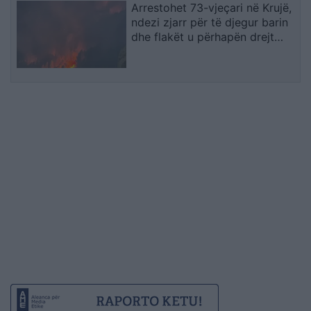
Arrestohet 73-vjeçari në Krujë,
ndezi zjarr për të djegur barin
dhe flakët u përhapën drejt
malit