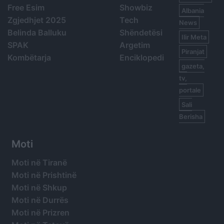
Free Esim
Showbiz
Albania
Zgjedhjet 2025
Tech
News
Belinda Balluku
Shëndetësi
Ilir Meta
SPAK
Argetim
Piranjat
Kombëtarja
Enciklopedi
gazeta,
tv,
portale
Sali
Berisha
Moti
Moti në Tiranë
Moti në Prishtinë
Moti në Shkup
Moti në Durrës
Moti në Prizren