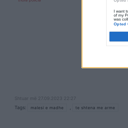
Opted 
I want t
of my P
was col
Opted 
Shtuar
më
27.09.2023 22:27
Tags:
,
malesi e madhe
te shtena me arme