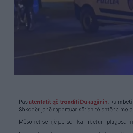
Pas
atentatit që tronditi Dukagjinin
, ku mbeti 
Shkodër janë raportuar sërish të shtëna me ar
Mësohet se një person ka mbetur i plagosur 