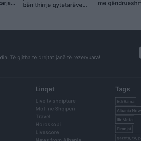
arja
me qëndrueshm
bën thirrje qytetarëve
ekje në
Rezistenca jonë
dhe diasporës, duke
ë saj
lodh përditë pu
theksuar dorëheqjen e
dhe po i afrohet
Ramës si pikën e
Një qeveri e ko
përbashkët
nuk na jep dot 
morali!
a. Të gjitha të drejtat janë të rezervuara!
Linqet
Tags
Live tv shqiptare
Edi Rama
Moti në Shqipëri
Albania New
Travel
Ilir Meta
Horoskopi
Piranjat
Livescore
gazeta, tv, p
News from Albania