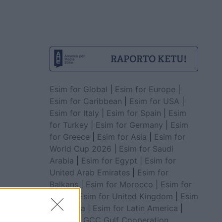
Esim for Global
|
Esim for Europe
|
Esim for Caribbean
|
Esim for USA
|
Esim for Italy
|
Esim for Spain
|
Esim
for Turkey
|
Esim for Germany
|
Esim
for Greece
|
Esim for Asia
|
Esim for
World Cup 2026
|
Esim for Saudi
Arabia
|
Esim for Egypt
|
Esim for
United Arab Emirates
|
Esim for
Balkans
|
Esim for Morocco
|
Esim for
China
|
Esim for United Kingdom
|
Esim
for Africa
|
Esim for Latin America
|
Esim for GCC Gulf Cooperation