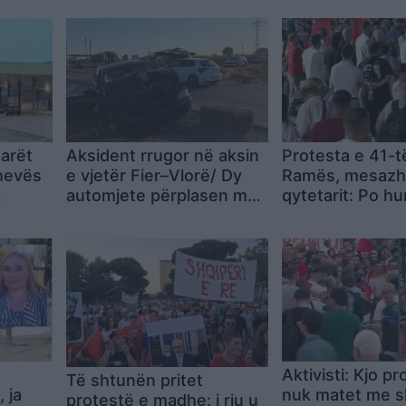
arët
Aksident rrugor në aksin
Protesta e 41-t
hevës
e vjetër Fier–Vlorë/ Dy
Ramës, mesazhi 
automjete përplasen me
qytetarit: Po hu
në
njëra-tjetrën, plagoset
çdo ditë! Mos u 
pasagjeri
deri në largimin
qeverisë
Aktivisti: Kjo p
Të shtunën pritet
 ja
nuk matet me sh
protestë e madhe: i riu u