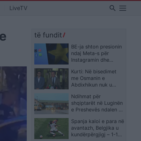
search
LiveTV
me
të fundit
BE-ja shton presionin
ndaj Meta-s për
Instagramin dhe
Facebook-un lidhur
Kurti: Në bisedimet
me “dizajnet që nxisin
me Osmanin e
varësi”
Abdixhikun nuk u
trajtuan emra për
Ndihmat për
presidentin
shqiptarët në Luginën
e Preshevës ndalen në
Vranjë, autoritetet
Spanja kaloi e para në
serbe në akuzë
avantazh, Belgjika u
kundërpërgjigj – 1-1
në fund të pjesës së