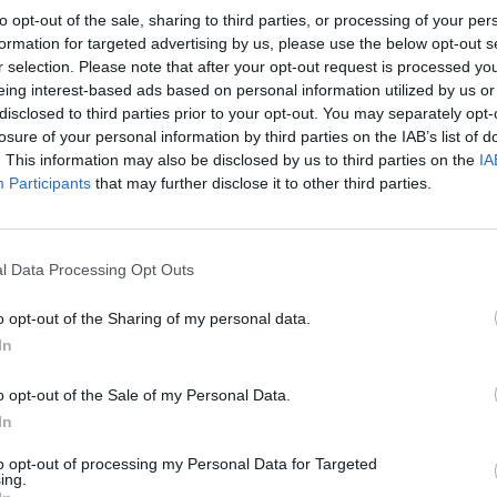
to opt-out of the sale, sharing to third parties, or processing of your per
formation for targeted advertising by us, please use the below opt-out s
r selection. Please note that after your opt-out request is processed y
eing interest-based ads based on personal information utilized by us or
disclosed to third parties prior to your opt-out. You may separately opt-
losure of your personal information by third parties on the IAB’s list of
. This information may also be disclosed by us to third parties on the
IA
Participants
that may further disclose it to other third parties.
l Data Processing Opt Outs
o opt-out of the Sharing of my personal data.
In
o opt-out of the Sale of my Personal Data.
In
 armë zjarri në Shkodër, një i
Të shtëna me armë zjarri në Mitrov
to opt-out of processing my Personal Data for Targeted
raportohet për një të plagosur
ing.