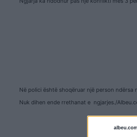
Ngjarja ka ndodhur pas nje konflikti mes 3 pe
Në polici është shoqëruar një person ndërsa nj
Nuk dihen ende rrethanat e ngjarjes./Albeu.
albeu.com