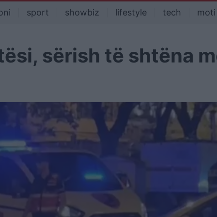
oni
sport
showbiz
lifestyle
tech
moti
ësi, sërish të shtëna 