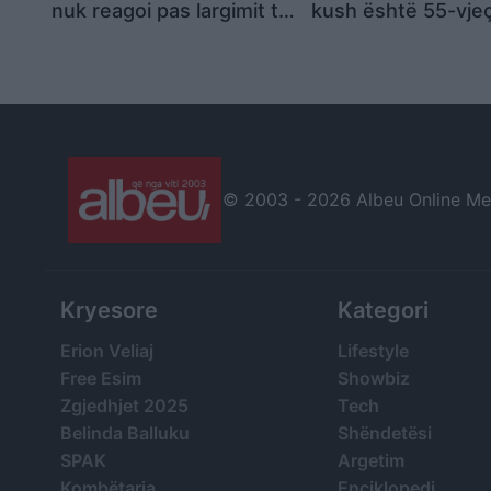
nuk reagoi pas largimit të
kush është 55-vjeç
një personi nga “arresti
që u qëllua për vd
shtëpiak”
portën e banesës s
në Shkodër
© 2003 -
2026 Albeu Online Medi
Kryesore
Kategori
Erion Veliaj
Lifestyle
Free Esim
Showbiz
Zgjedhjet 2025
Tech
Belinda Balluku
Shëndetësi
SPAK
Argetim
Kombëtarja
Enciklopedi