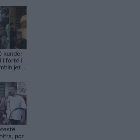
ë kundër
i fortë i
mbin jetë
tërhiqni
 e
rotestë
ifra, por