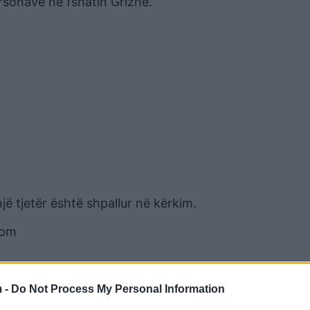
rsonave në fshatin Grizhë.
ë tjetër është shpallur në kërkim.
com
 -
Do Not Process My Personal Information