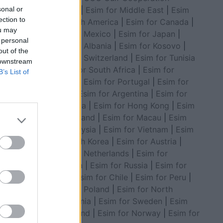
Council
|
Esim for Middle East
|
Esim
sonal or
ection to
for South America
|
Esim for Canada
|
ou may
Esim for Mexico
|
Esim for Japan
|
 personal
Esim for Albania
|
Esim for Kosovo
|
out of the
Esim for Switzerland
|
Esim for Tunisia
 downstream
|
Esim for South Africa
|
Esim for
B’s List of
Algeria
|
Esim for Portugal
|
Esim for
Brazil
|
Esim for Argentina
|
Esim for
Colombia
|
Esim for Hong Kong
|
Esim
for Thailand
|
Esim for Macau
|
Esim
for Malaysia
|
Esim for Vietnam
|
Esim
for South Korea
|
Esim for Austria
|
Esim for Netherlands
|
Esim for
Australia
|
Esim for Russia
|
Esim for
India
|
Esim for Chile
|
Esim for Peru
|
Esim for Poland
|
Esim for North
Macedonia
|
Esim for Sweden
|
Esim
icë,
for Finland
|
Esim for Norway
|
Esim for