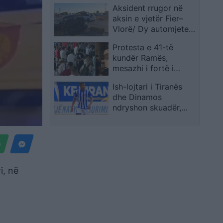
Aksident rrugor në
parë
aksin e vjetër Fier–
Vlorë/ Dy automjete
përplasen me njëra-
Protesta e 41-të
tjetrën, plagoset
kundër Ramës,
pasagjeri
mesazhi i fortë i
qytetarit: Po humbin
Ish-lojtari i Tiranës
jetë çdo ditë! Mos u
dhe Dinamos
tërhiqni deri në
ndryshon skuadër,
largimin e qeverisë
Behiratche firmos me
Slovacko
i, në