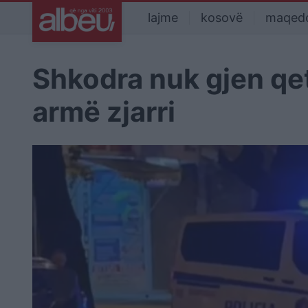
lajme
kosovë
maqed
Shkodra nuk gjen qet
armë zjarri