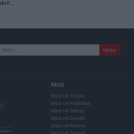
ëri!
 po e
shtetin
 fundit!
rruptuar
leksione
Search
Moti
Moti në Tiranë
Moti në Prishtinë
s
Moti në Shkup
Moti në Durrës
Moti në Prizren
ortale
Moti në Tetovë