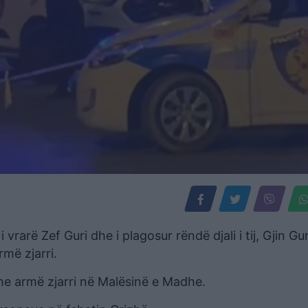
i vrarë Zef Guri dhe i plagosur rëndë djali i tij, Gjin Gur
më zjarri.
me armë zjarri në Malësinë e Madhe.