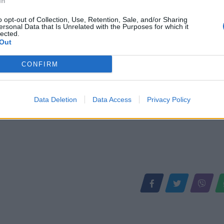
In
o opt-out of Collection, Use, Retention, Sale, and/or Sharing
ersonal Data that Is Unrelated with the Purposes for which it
lected.
Out
CONFIRM
Data Deletion
Data Access
Privacy Policy