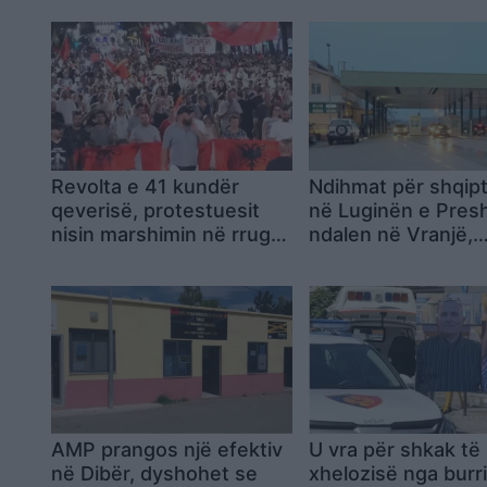
Revolta e 41 kundër
Ndihmat për shqipt
qeverisë, protestuesit
në Luginën e Pres
nisin marshimin në rrugët
ndalen në Vranjë,
e Tiranës, jehon thirrja:
autoritetet serbe 
Rama jepe dorëheqjen
akuzë
AMP prangos një efektiv
U vra për shkak të
në Dibër, dyshohet se
xhelozisë nga burri,