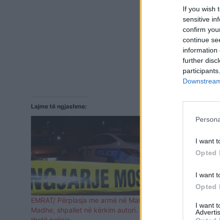
If you wish 
sensitive in
confirm you
continue se
information 
further disc
participants
Downstream 
Lajme të ngjashme:
Persona
I want t
Opted 
I want t
Opted 
EMRAT/ Përplasja me armë në Malësinë e
Të shtëna me
I want 
Madhe, shpallet në kërkim autori. Ja çfarë
plagosur
Advertis
thotë policia