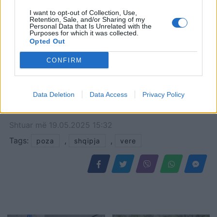
I want to opt-out of Collection, Use,
Retention, Sale, and/or Sharing of my
Personal Data that Is Unrelated with the
Purposes for which it was collected.
Opted Out
CONFIRM
Data Deletion
Data Access
Privacy Policy
Shtuar
më
19.05.2025 15:32
Tags:
,
,
poza
shqipja
vere