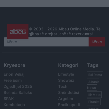
© 2003 -
2026 Albeu Online Media. Të
gjitha të drejtat janë të rezervuara!
Search
Kryesore
Kategori
Tags
Erion Veliaj
Lifestyle
Edi Rama
Free Esim
Showbiz
Albania
Zgjedhjet 2025
Tech
News
Belinda Balluku
Shëndetësi
Ilir Meta
SPAK
Argetim
Piranjat
Kombëtarja
Enciklopedi
gazeta,