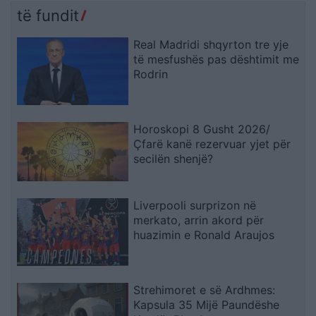
çojmë çështjen në
të fundit
Gjykatën e Lartë
Real Madridi shqyrton tre yje
të mesfushës pas dështimit me
Rodrin
Horoskopi 8 Gusht 2026/
Çfarë kanë rezervuar yjet për
secilën shenjë?
Liverpooli surprizon në
merkato, arrin akord për
huazimin e Ronald Araujos
Strehimoret e së Ardhmes:
Kapsula 35 Mijë Paundëshe