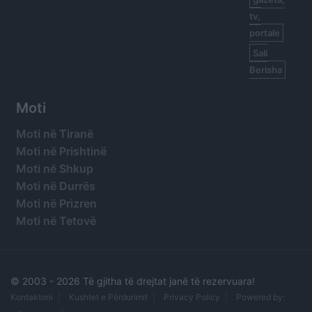
tv,
portale
Sali
Berisha
Moti
Moti në Tiranë
Moti në Prishtinë
Moti në Shkup
Moti në Durrës
Moti në Prizren
Moti në Tetovë
© 2003 -
2026 Të gjitha të drejtat janë të rezervuara!
Kontaktoni
Kushtet e Përdorimit
Privacy Policy
Powered by: