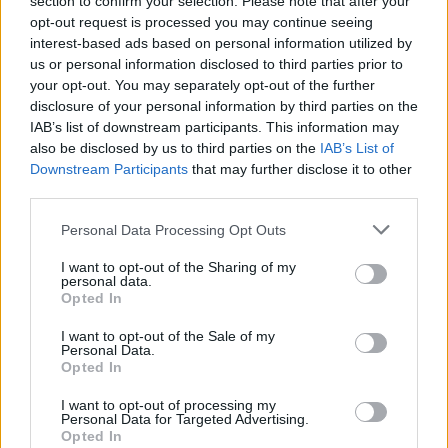
section to confirm your selection. Please note that after your
opt-out request is processed you may continue seeing
interest-based ads based on personal information utilized by
us or personal information disclosed to third parties prior to
Shqipe Hysenaj zbulon
“Kemi ndarë një..”/ Shqipe
your opt-out. You may separately opt-out of the further
sekretin: Valbona Mhilli ka
Hysenaj flet për raportin
disclosure of your personal information by third parties on the
lidhje jashtë shtëpisë së
me Blerandon
IAB’s list of downstream participants. This information may
‘BBVA’
also be disclosed by us to third parties on the
IAB’s List of
Downstream Participants
that may further disclose it to other
third parties.
Personal Data Processing Opt Outs
I want to opt-out of the Sharing of my
I publikuan fotot nga
personal data.
Dubai, Shqipja zbulon
Opted In
kush është “sheiku” me të
I want to opt-out of the Sale of my
cilin po kalon pushimet
Personal Data.
(FOTO LAJM)
Opted In
I want to opt-out of processing my
Personal Data for Targeted Advertising.
Opted In