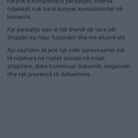
natyral e kompletojnë paraqitjen, ndërsa
ndjekësit nuk kanë kursyer komplimentet në
komente.
Kjo paraqitje vjen si një shenjë që vera për
Shqipën ka nisur fuqishëm dhe me shumë stil.
Ajo vazhdon të jetë një ndër personazhet më
të ndjekura në rrjetet sociale në trojet
shqiptare, duke kombinuar bukurinë, elegancën
dhe një prezencë të dallueshme.