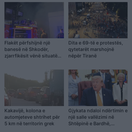
Flakët përfshijnë një
Dita e 69-të e protestës,
banesë në Shkodër,
qytetarët marshojnë
zjarrfikësit vënë situatën
nëpër Tiranë
nën kontroll
Kakavijë, kolona e
Gjykata ndaloi ndërtimin e
automjeteve shtrihet për
një salle vallëzimi në
5 km në territorin grek
Shtëpinë e Bardhë,
reagon Trump: Do ta