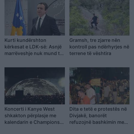
Kurti kundërshton
Gramsh, tre zjarre nën
kërkesat e LDK-së: Asnjë
kontroll pas ndërhyrjes në
marrëveshje nuk mund të
terrene të vështira
zhbëjë vullnetin qytetar
Koncerti i Kanye West
Dita e tetë e protestës në
shkakton përplasje me
Divjakë, banorët
kalendarin e Champions
refuzojnë bashkimin me
League në Kazakistan
Lushnjen