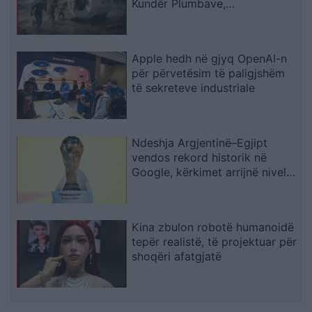
Kundër Plumbave,
Shpërthimeve dhe Fatkeqësive
Natyrore
Apple hedh në gjyq OpenAI-n
për përvetësim të paligjshëm
të sekreteve industriale
Ndeshja Argjentinë–Egjipt
vendos rekord historik në
Google, kërkimet arrijnë nivele
të papara
Kina zbulon robotë humanoidë
tepër realistë, të projektuar për
shoqëri afatgjatë