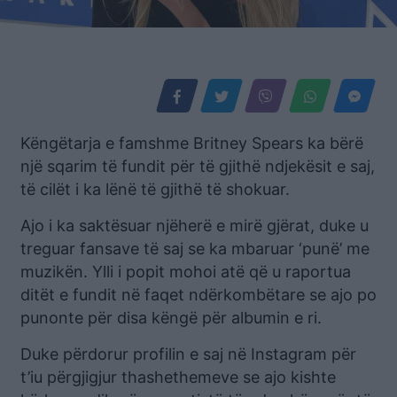
Këngëtarja e famshme Britney Spears ka bërë
një sqarim të fundit për të gjithë ndjekësit e saj,
të cilët i ka lënë të gjithë të shokuar.
Ajo i ka saktësuar njëherë e mirë gjërat, duke u
treguar fansave të saj se ka mbaruar ‘punë’ me
muzikën. Ylli i popit mohoi atë që u raportua
ditët e fundit në faqet ndërkombëtare se ajo po
punonte për disa këngë për albumin e ri.
Duke përdorur profilin e saj në Instagram për
t’iu përgjigjur thashethemeve se ajo kishte