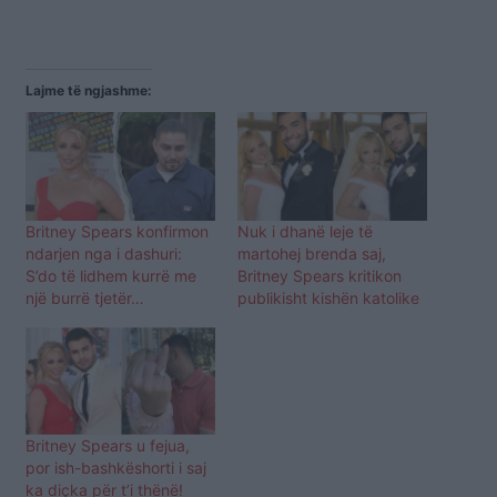
Lajme të ngjashme:
Britney Spears konfirmon
Nuk i dhanë leje të
ndarjen nga i dashuri:
martohej brenda saj,
S’do të lidhem kurrë me
Britney Spears kritikon
një burrë tjetër…
publikisht kishën katolike
Britney Spears u fejua,
por ish-bashkëshorti i saj
ka diçka për t’i thënë!