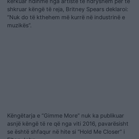
kërkuar ndihmë nga artistë të ndryshëm për të
shkruar këngë të reja, Britney Spears deklaroi:
“Nuk do të kthehem më kurrë në industrinë e
muzikës”.
Këngëtarja e “Gimme More” nuk ka publikuar
asnjë këngë të re që nga viti 2016, pavarësisht
se është shfaqur në hite si “Hold Me Closer” i