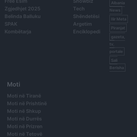
Free Esim
Showbiz
Albania
Zgjedhjet 2025
Tech
News
Belinda Balluku
Shëndetësi
Ilir Meta
SPAK
Argetim
Piranjat
Kombëtarja
Enciklopedi
gazeta,
tv,
portale
Sali
Berisha
Moti
Moti në Tiranë
Moti në Prishtinë
Moti në Shkup
Moti në Durrës
Moti në Prizren
Moti në Tetovë