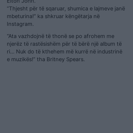
Elton John.
“Thjesht për të sqaruar, shumica e lajmeve janë
mbeturina!” ka shkruar këngëtarja në
Instagram.
“Ata vazhdojnë të thonë se po afrohem me
njerëz të rastësishëm për të bërë një album të
ri… Nuk do të kthehem më kurrë në industrinë
e muzikës!” tha Britney Spears.