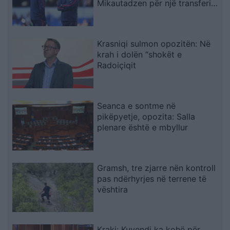
Mikautadzen për një transferim
në “Camp Nou
Krasniqi sulmon opozitën: Në
krah i dolën “shokët e
Radoiçiqit
Seanca e sontme në
pikëpyetje, opozita: Salla
plenare është e mbyllur
Gramsh, tre zjarre nën kontroll
pas ndërhyrjes në terrene të
vështira
Kraki: Kuvendi ka kohë për