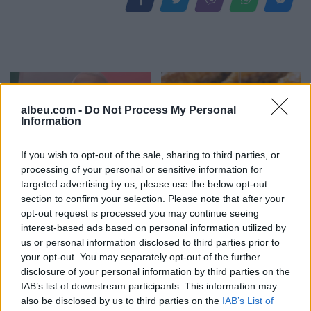
albeu.com -
Do Not Process My Personal
Information
If you wish to opt-out of the sale, sharing to third parties, or
FOTO/ Gjesti përqafime të
Disa fakte që nuk i dini
processing of your personal or sensitive information for
ngrohta me ish-banoren e
mbi bakllavanë
targeted advertising by us, please use the below opt-out
Big Brother Vip
section to confirm your selection. Please note that after your
opt-out request is processed you may continue seeing
interest-based ads based on personal information utilized by
us or personal information disclosed to third parties prior to
your opt-out. You may separately opt-out of the further
disclosure of your personal information by third parties on the
IAB’s list of downstream participants. This information may
also be disclosed by us to third parties on the
IAB’s List of