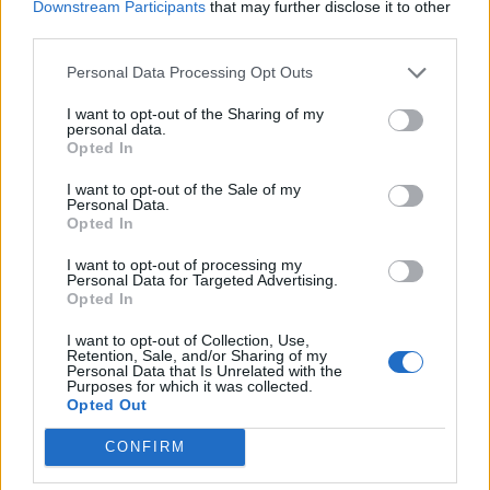
Downstream Participants
that may further disclose it to other
LISTA/ Njihuni me 7 vende
Çfarë sjell Hëna e Plotë në
third parties.
dhe 7 ushqime
jetën dashurore të secilës
tradicionale për festat e
shenjë të zodiakut
Personal Data Processing Opt Outs
fund vitit
I want to opt-out of the Sharing of my
personal data.
Opted In
I want to opt-out of the Sale of my
Personal Data.
Opted In
I want to opt-out of processing my
HOROSKOPI I SË
Kjo javë do të jetë plot fat
Personal Data for Targeted Advertising.
Opted In
SHTUNËS/ Do të bini
për këto dy shenja të
çmendurisht në dashuri
horoskopit
I want to opt-out of Collection, Use,
me dikë që nuk e keni
Retention, Sale, and/or Sharing of my
Personal Data that Is Unrelated with the
simpatizuar kurrë
Purposes for which it was collected.
Opted Out
CONFIRM