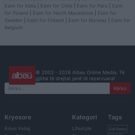
Esim for India
|
Esim for Chile
|
Esim for Peru
|
Esim
for Poland
|
Esim for North Macedonia
|
Esim for
Sweden
|
Esim for Finland
|
Esim for Norway
|
Esim for
Belgium
© 2003 -
2026 Albeu Online Media. Të
gjitha të drejtat janë të rezervuara!
Search
Kryesore
Kategori
Tags
Erion Veliaj
Lifestyle
Edi Rama