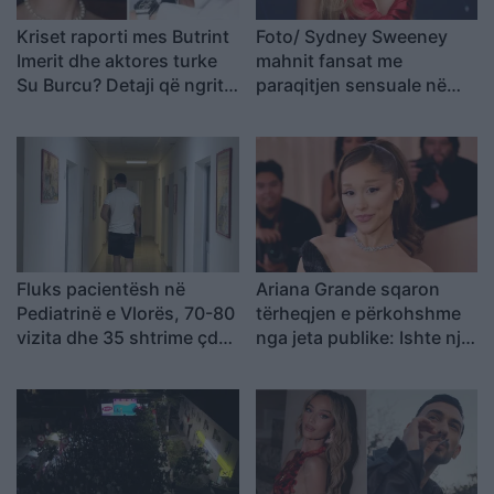
Kriset raporti mes Butrint
Foto/ Sydney Sweeney
Imerit dhe aktores turke
mahnit fansat me
Su Burcu? Detaji që ngriti
paraqitjen sensuale në
dyshimet
setin e ri
Fluks pacientësh në
Ariana Grande sqaron
Pediatrinë e Vlorës, 70-80
tërheqjen e përkohshme
vizita dhe 35 shtrime çdo
nga jeta publike: Ishte një
ditë
zgjedhje e menduar prej
kohësh