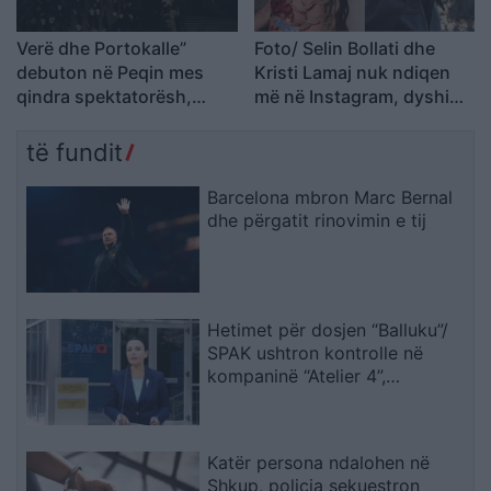
Verë dhe Portokalle”
Foto/ Selin Bollati dhe
debuton në Peqin mes
Kristi Lamaj nuk ndiqen
qindra spektatorësh,
më në Instagram, dyshime
ndalesa e radhës në
për krisje mes dy ish-
Kavajë
banorëve të Big Brother
të fundit
VIP 5
Barcelona mbron Marc Bernal
dhe përgatit rinovimin e tij
Hetimet për dosjen “Balluku”/
SPAK ushtron kontrolle në
kompaninë “Atelier 4”,
sekuestrohet projekti i
arredimit të vilës luksoze
Katër persona ndalohen në
Shkup, policia sekuestron