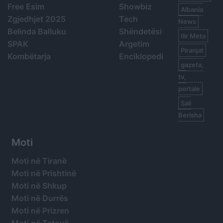
Free Esim
Showbiz
Albania
Zgjedhjet 2025
Tech
News
Belinda Balluku
Shëndetësi
Ilir Meta
SPAK
Argetim
Piranjat
Kombëtarja
Enciklopedi
gazeta,
tv,
portale
Sali
Berisha
Moti
Moti në Tiranë
Moti në Prishtinë
Moti në Shkup
Moti në Durrës
Moti në Prizren
Moti në Tetovë