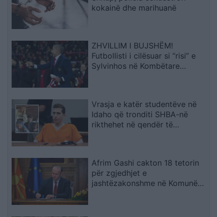
kokainë dhe marihuanë
ZHVILLIM I BUJSHËM!
Futbollisti i cilësuar si “risi” e
Sylvinhos në Kombëtare
ndërpret kontratën me klubin,
zbulohet arsyeja
Vrasja e katër studentëve në
Idaho që tronditi SHBA-në
rikthehet në qendër të
vëmendjes
Afrim Gashi cakton 18 tetorin
për zgjedhjet e
jashtëzakonshme në Komunën
e Bërvenicës