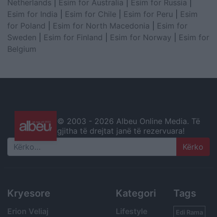
Netherlands
|
Esim for Australia
|
Esim for Russia
|
Esim for India
|
Esim for Chile
|
Esim for Peru
|
Esim
for Poland
|
Esim for North Macedonia
|
Esim for
Sweden
|
Esim for Finland
|
Esim for Norway
|
Esim for
Belgium
© 2003 -
2026 Albeu Online Media. Të
gjitha të drejtat janë të rezervuara!
Search
Kryesore
Kategori
Tags
Erion Veliaj
Lifestyle
Edi Rama