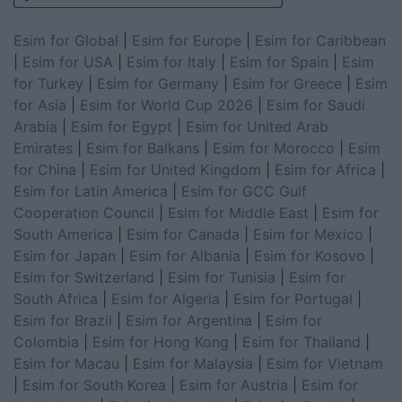
Esim for Global
|
Esim for Europe
|
Esim for Caribbean
|
Esim for USA
|
Esim for Italy
|
Esim for Spain
|
Esim
for Turkey
|
Esim for Germany
|
Esim for Greece
|
Esim
for Asia
|
Esim for World Cup 2026
|
Esim for Saudi
Arabia
|
Esim for Egypt
|
Esim for United Arab
Emirates
|
Esim for Balkans
|
Esim for Morocco
|
Esim
for China
|
Esim for United Kingdom
|
Esim for Africa
|
Esim for Latin America
|
Esim for GCC Gulf
Cooperation Council
|
Esim for Middle East
|
Esim for
South America
|
Esim for Canada
|
Esim for Mexico
|
Esim for Japan
|
Esim for Albania
|
Esim for Kosovo
|
Esim for Switzerland
|
Esim for Tunisia
|
Esim for
South Africa
|
Esim for Algeria
|
Esim for Portugal
|
Esim for Brazil
|
Esim for Argentina
|
Esim for
Colombia
|
Esim for Hong Kong
|
Esim for Thailand
|
Esim for Macau
|
Esim for Malaysia
|
Esim for Vietnam
|
Esim for South Korea
|
Esim for Austria
|
Esim for