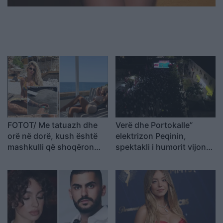
FOTOT/ Me tatuazh dhe
Verë dhe Portokalle”
orë në dorë, kush është
elektrizon Peqinin,
mashkulli që shoqëron
spektakli i humorit vijon
Luana Vjollcën me
turneun drejt Kavajës
pushime?!