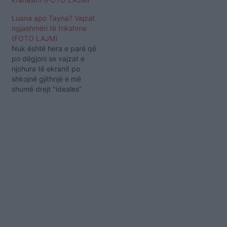
të cilat kujdeset ti
ekspozoj dukshëm.
Luana apo Tayna? Vajzat
Tashmë ajo po i "vjedh"
ngjashmëri të frikshme
edhe ndjekësit partnerit
(FOTO LAJM)
të saj, Cristiano Ronaldos
Nuk është hera e parë që
duke u komentuar çdo
po dëgjoni se vajzat e
ditë e më shumë. Së
njohura të ekranit po
fundmi vëmëndjen e ka
shkojnë gjithnjë e më
marrë foto e…
shumë drejt "ideales"
duke parë te të gjitha të
njëjtat tipare dhe
ngjashmëri të "frikshme".
Edhe së fundmi ka
ndodhur e njejta gje me
Taynën, të cilën në një
nga fotot…