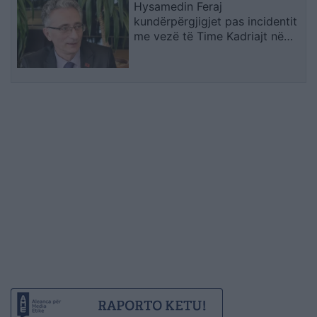
Hysamedin Feraj
kundërpërgjigjet pas incidentit
me vezë të Time Kadriajt në
Kuvend: Kujton të kaluarën në
UÇK dhe lidhjet me Radojçiqin