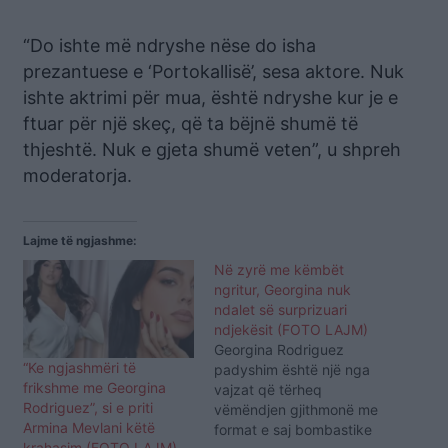
“Do ishte më ndryshe nëse do isha
prezantuese e ‘Portokallisë’, sesa aktore. Nuk
ishte aktrimi për mua, është ndryshe kur je e
ftuar për një skeç, që ta bëjnë shumë të
thjeshtë. Nuk e gjeta shumë veten”, u shpreh
moderatorja.
Lajme të ngjashme:
Në zyrë me këmbët
ngritur, Georgina nuk
ndalet së surprizuari
ndjekësit (FOTO LAJM)
Georgina Rodriguez
“Ke ngjashmëri të
padyshim është një nga
frikshme me Georgina
vajzat që tërheq
Rodriguez”, si e priti
vëmëndjen gjithmonë me
Armina Mevlani këtë
format e saj bombastike
krahasim (FOTO LAJM)