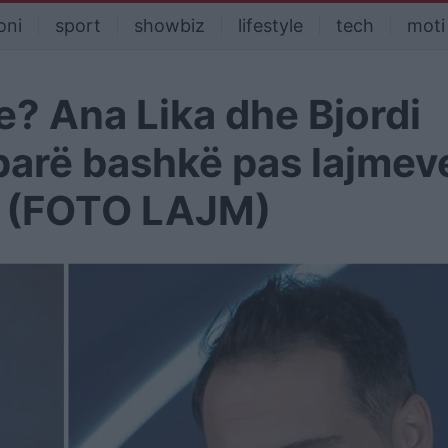
oni
sport
showbiz
lifestyle
tech
moti
ie? Ana Lika dhe Bjordi
parë bashkë pas lajmev
e (FOTO LAJM)