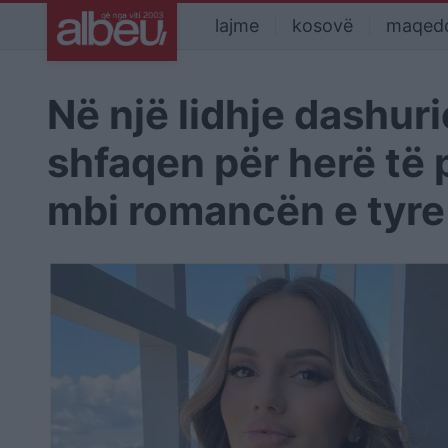
lajme
kosovë
maqed
Në një lidhje dashur
shfaqen për herë të 
mbi romancën e tyr