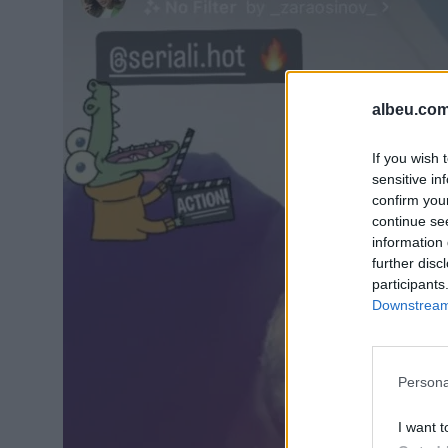
albeu.com
If you wish 
sensitive in
confirm you
continue se
information 
further disc
participants
Downstream 
Persona
I want t