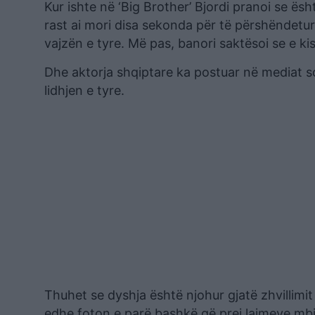
Kur ishte në ‘Big Brother’ Bjordi pranoi se ës
rast ai mori disa sekonda për të përshëndetur
vajzën e tyre. Më pas, banori saktësoi se e k
Dhe aktorja shqiptare ka postuar në mediat 
lidhjen e tyre.
Thuhet se dyshja është njohur gjatë zhvillimit 
edhe foton e parë bashkë që prej lajmeve mb