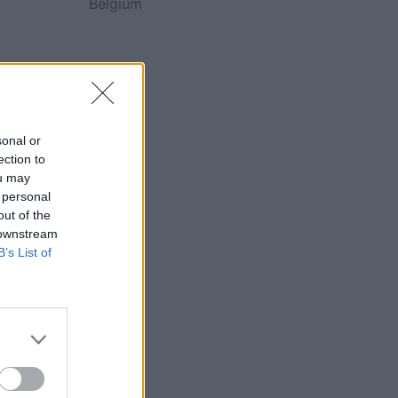
Belgium
sonal or
ection to
ou may
 personal
out of the
 downstream
B’s List of