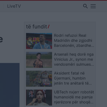
search
LiveTV
të fundit
e
Rodri refuzoi Real
Madridin dhe zgjodhi
Barcelonën, zbardhen
tri arsyet e vendimit
Arsenali heq dorë nga
Vinicius Jr., synon me
vendosmëri sulmuesin
e Evertonit
Aksident fatal në
Gjermani, humbin
jetën tre anëtarë të
një familjeje nga
UBTech nxjerr robotët
Ferizaji që po
humanoidë me pamje
ktheheshin nga
njerëzore për shoqëri
Kosova
afatgjatë