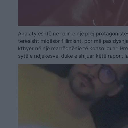
Ana aty është në rolin e një prej protagonisteve
tërësisht miqësor fillimisht, por më pas dyshj
kthyer në një marrëdhënie të konsoliduar. Prej
sytë e ndjekësve, duke e shijuar këtë raport l