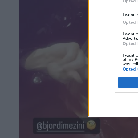
Opted 
I want t
Opted 
I want 
Advertis
Opted 
I want t
of my P
was col
Opted 