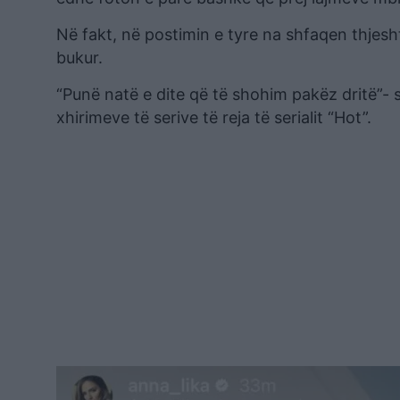
Në fakt, në postimin e tyre na shfaqen thjes
bukur.
“Punë natë e dite që të shohim pakëz dritë”- 
xhirimeve të serive të reja të serialit “Hot”.