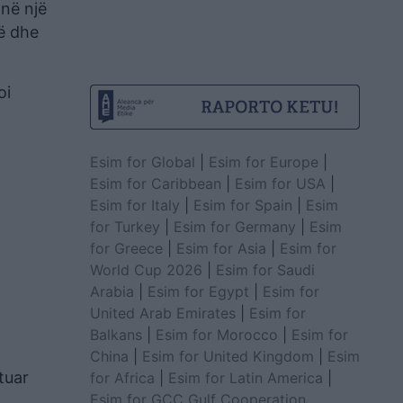
 në një
të dhe
oi
Esim for Global
|
Esim for Europe
|
Esim for Caribbean
|
Esim for USA
|
Esim for Italy
|
Esim for Spain
|
Esim
for Turkey
|
Esim for Germany
|
Esim
for Greece
|
Esim for Asia
|
Esim for
World Cup 2026
|
Esim for Saudi
Arabia
|
Esim for Egypt
|
Esim for
United Arab Emirates
|
Esim for
Balkans
|
Esim for Morocco
|
Esim for
China
|
Esim for United Kingdom
|
Esim
tuar
for Africa
|
Esim for Latin America
|
Esim for GCC Gulf Cooperation