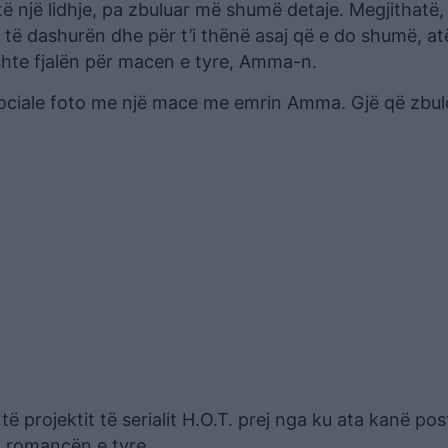
htë një lidhje, pa zbuluar më shumë detaje. Megjithatë,
 të dashurën dhe për t’i thënë asaj që e do shumë, a
ishte fjalën për macen e tyre, Amma-n.
sociale foto me një mace me emrin Amma. Gjë që zbul
të projektit të serialit H.O.T. prej nga ku ata kanë pos
i romancën e tyre.