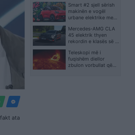
Smart #2 sjell sërish
makinën e vogël
urbane elektrike me
dy vende
Mercedes-AMG CLA
45 elektrik thyen
rekordin e klasës së tij
në Nürburgring
Teleskopi më i
fuqishëm diellor
zbulon vorbullat që
ndikojnë në motin
hapësinor dhe Tokë
fakt ata