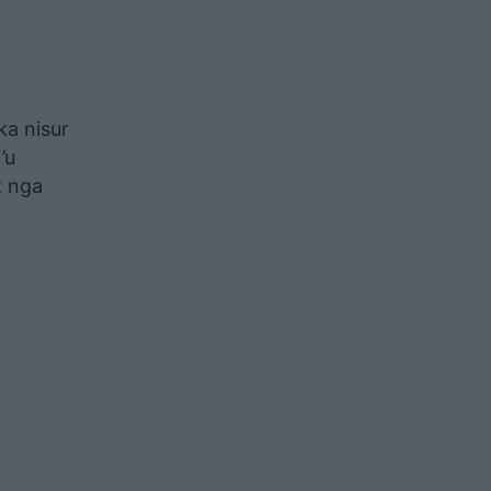
 ka nisur
’u
t nga