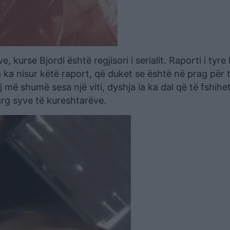
, kurse Bjordi është regjisori i serialit. Raporti i tyre
a ka nisur këtë raport, që duket se është në prag për t
 më shumë sesa një viti, dyshja ia ka dal që të fshihe
arg syve të kureshtarëve.