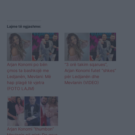
Lajme të ngjashme:
Arjan Konomi po bën
“3 orë takim sqarues”,
çmos ta bashkojë me
Arjan Konomi futet “shkes”
Ledjanën, Mevlani: Më
për Ledjanën dhe
hap plagë të vjetra
Mevlanin (VIDEO)
(FOTO LAJM)
Arjan Konomi “thumbon”
Mevlanin në rrjet: Do grua