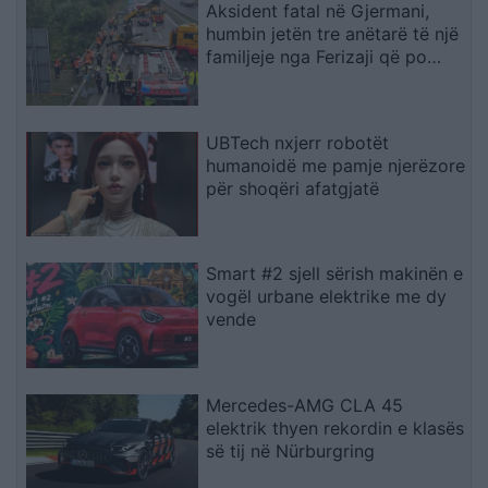
Aksident fatal në Gjermani,
humbin jetën tre anëtarë të një
familjeje nga Ferizaji që po
ktheheshin nga Kosova
UBTech nxjerr robotët
humanoidë me pamje njerëzore
për shoqëri afatgjatë
Smart #2 sjell sërish makinën e
vogël urbane elektrike me dy
vende
Mercedes-AMG CLA 45
elektrik thyen rekordin e klasës
së tij në Nürburgring