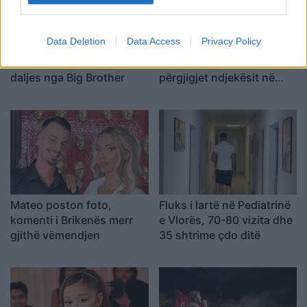
Data Deletion
Data Access
Privacy Policy
Miri rrëfen si ka ndryshuar
“A nuk po blen më
jeta e familjes së tij pas
klikime”, Elijona Binakaj i
daljes nga Big Brother
përgjigjet ndjekësit në
mënyrë ironike
Mateo poston foto,
Fluks i lartë në Pediatrinë
komenti i Brikenës merr
e Vlorës, 70-80 vizita dhe
gjithë vëmendjen
35 shtrime çdo ditë