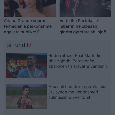
Ariana Grande sqaron
Verë dhe Portokalle”
tërheqjen e përkohshme
mbërrin në Elbasan,
nga jeta publike: E
qindra qytetarë shijojnë
planifikoja prej kohësh
humorin e trupës
të fundit
Rodri refuzoi Real Madridin
dhe zgjodhi Barcelonën,
zbardhen tri arsyet e vendimit
Arsenali heq dorë nga Vinicius
Jr., synon me vendosmëri
sulmuesin e Evertonit