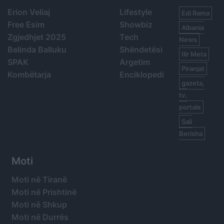
Erion Veliaj
Lifestyle
Edi Rama
Free Esim
Showbiz
Albania
Zgjedhjet 2025
Tech
News
Belinda Balluku
Shëndetësi
Ilir Meta
SPAK
Argetim
Piranjat
Kombëtarja
Enciklopedi
gazeta,
tv,
portale
Sali
Berisha
Moti
Moti në Tiranë
Moti në Prishtinë
Moti në Shkup
Moti në Durrës