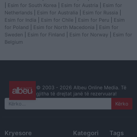
|
Esim for South Korea
|
Esim for Austria
|
Esim for
Netherlands
|
Esim for Australia
|
Esim for Russia
|
Esim for India
|
Esim for Chile
|
Esim for Peru
|
Esim
for Poland
|
Esim for North Macedonia
|
Esim for
Sweden
|
Esim for Finland
|
Esim for Norway
|
Esim for
Belgium
© 2003 -
2026 Albeu Online Media. Të
gjitha të drejtat janë të rezervuara!
Search
Kryesore
Kategori
Tags