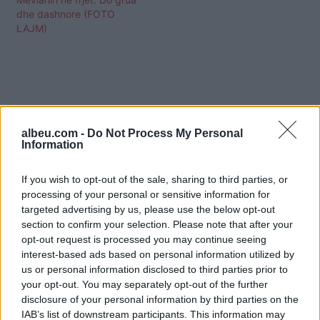
dhe dashnore (FOTO
LAJM)
albeu.com -
Do Not Process My Personal
Information
If you wish to opt-out of the sale, sharing to third parties, or
processing of your personal or sensitive information for
targeted advertising by us, please use the below opt-out
section to confirm your selection. Please note that after your
opt-out request is processed you may continue seeing
interest-based ads based on personal information utilized by
us or personal information disclosed to third parties prior to
Shtuar
më
23.04.2022 15:51
your opt-out. You may separately opt-out of the further
Tags:
,
,
disclosure of your personal information by third parties on the
Arjan Konomi
mevlan
mevlan
IAB’s list of downstream participants. This information may
ledjana