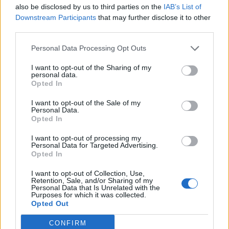
also be disclosed by us to third parties on the
IAB’s List of
Downstream Participants
that may further disclose it to other
third parties.
Personal Data Processing Opt Outs
I want to opt-out of the Sharing of my
personal data.
Opted In
I want to opt-out of the Sale of my
Personal Data.
Opted In
I want to opt-out of processing my
Personal Data for Targeted Advertising.
Don Xhoni i kthehet
Ndahet nga jeta në
Opted In
ashpër një personi në
moshën 81-vjeçare
publik, çfarë ndodhi me
mjeshtri i flamenkos, Pepe
I want to opt-out of Collection, Use,
reperin?
Habichuela
Retention, Sale, and/or Sharing of my
Personal Data that Is Unrelated with the
Purposes for which it was collected.
Opted Out
CONFIRM