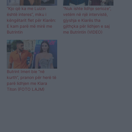
“Kjo që ka me Luizin
“Nuk ishte lidhje serioze”,
është interes”, miku i
vetëm në një intervistë,
këngëtarit flet për Kiarën:
gjyshja e Kiarës tha
E kam parë më mirë me
gjithçka për lidhjen e saj
Butrintin
me Butrintin (VIDEO)
Butrint Imeri bie “në
kurth”, pranon për herë të
parë lidhjen me Kiara
Titon (FOTO LAJM)