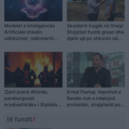
Modelet e Inteligjencës
Aksidenti tragjik në Greqi/
Artificiale shkelin
Shqiptari humb gruan dhe
udhëzimet, ndërmarrin
djalin që po shkonin në
veprime të palejuara dhe
punë: Humba gjithçka…
manipulojnë njerëzit
Zjarri pranë Athinës,
Ermal Pashaj: Veprimet e
paraburgoset
Ramës nuk e ndalojnë
kryebashkiaku i Stylidës
protestën, shqiptarët po
nën akuzën e zjarrvënies
rikthejnë besimin te njëri-
tjetri
të fundit