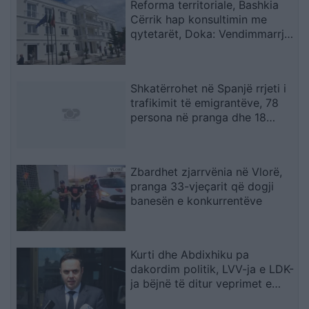
Reforma territoriale, Bashkia
Cërrik hap konsultimin me
qytetarët, Doka: Vendimmarrja
të udhëhiqet nga nevojat e
komunitetit
Shkatërrohet në Spanjë rrjeti i
trafikimit të emigrantëve, 78
persona në pranga dhe 18
skafe të sekuestruara
Zbardhet zjarrvënia në Vlorë,
pranga 33-vjeçarit që dogji
banesën e konkurrentëve
Kurti dhe Abdixhiku pa
dakordim politik, LVV-ja e LDK-
ja bëjnë të ditur veprimet e
radhës