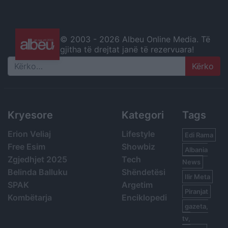
© 2003 -
2026 Albeu Online Media. Të
gjitha të drejtat janë të rezervuara!
Search
Kryesore
Kategori
Tags
Erion Veliaj
Lifestyle
Edi Rama
Free Esim
Showbiz
Albania
Zgjedhjet 2025
Tech
News
Belinda Balluku
Shëndetësi
Ilir Meta
SPAK
Argetim
Piranjat
Kombëtarja
Enciklopedi
gazeta,
tv,