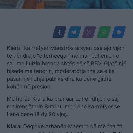
Kiara i ka rrëfyer Maestros arsyen pse ajo vijon
të qëndrojë “e tërhëequr” në marrëdhënien e
saj me Luizin brenda shtëpisë së BBV. Gjatë një
bisede me tenorin, moderatorja tha se e ka
pasur një lidhje publike dhe ka qenë gjithë
kohën në presion.
Më herët, Kiara ka pranuar edhe lidhjen e saj
me këngëtarin Butrint Imeri dhe ka rrëfyer se
kanë qenë të dy 20 vjeç.
Kiara
: Dëgjove Arbanën Maestro që më tha “ti