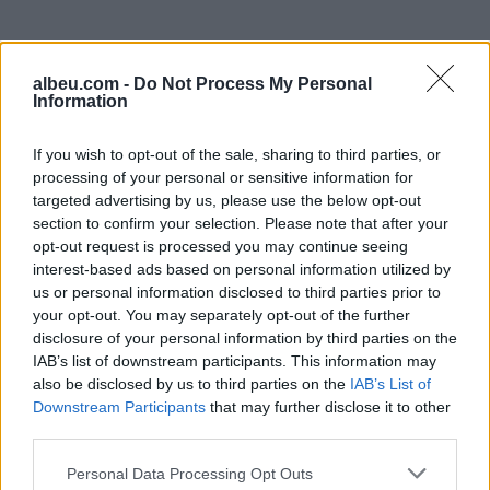
albeu.com -
Do Not Process My Personal
Information
If you wish to opt-out of the sale, sharing to third parties, or
processing of your personal or sensitive information for
targeted advertising by us, please use the below opt-out
Shtuar
më
22.01.2023 13:59
section to confirm your selection. Please note that after your
opt-out request is processed you may continue seeing
Tags:
,
,
butrint imeri
kiara
luiz
interest-based ads based on personal information utilized by
us or personal information disclosed to third parties prior to
your opt-out. You may separately opt-out of the further
disclosure of your personal information by third parties on the
IAB’s list of downstream participants. This information may
also be disclosed by us to third parties on the
IAB’s List of
Downstream Participants
that may further disclose it to other
third parties.
Personal Data Processing Opt Outs