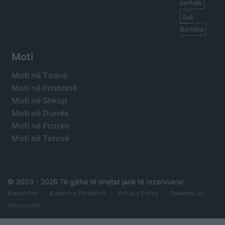
portale
Sali
Berisha
Moti
Moti në Tiranë
Moti në Prishtinë
Moti në Shkup
Moti në Durrës
Moti në Prizren
Moti në Tetovë
© 2003 -
2026 Të gjitha të drejtat janë të rezervuara!
Kontaktoni
Kushtet e Përdorimit
Privacy Policy
Powered by:
orihost.com