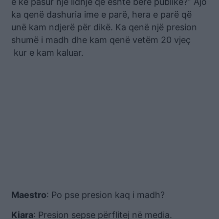
e ke pasur një lidhje që është bërë publike?” Ajo
ka qenë dashuria ime e parë, hera e parë që
unë kam ndjerë për dikë. Ka qenë një presion
shumë i madh dhe kam qenë vetëm 20 vjeç
kur e kam kaluar.
Maestro
: Po pse presion kaq i madh?
Kiara
: Presion sepse përflitej në media.