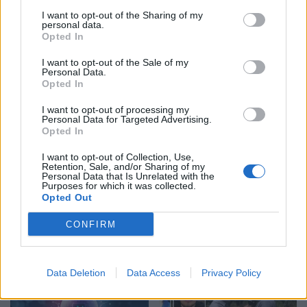
I want to opt-out of the Sharing of my
personal data.
Opted In
Napoli, tezja dhe nipi
Reforma territoriale,
I want to opt-out of the Sale of my
gjenden pa jetë në
Bashkia Cërrik hap
Personal Data.
apartament, dyshohet se
konsultimin me qytetarët,
Opted In
kishin vdekur prej disa
Doka: Vendimmarrja të
I want to opt-out of processing my
ditësh
udhëhiqet nga nevojat e
Personal Data for Targeted Advertising.
komunitetit
Opted In
I want to opt-out of Collection, Use,
Retention, Sale, and/or Sharing of my
Personal Data that Is Unrelated with the
Purposes for which it was collected.
Opted Out
Shkatërrohet në Spanjë
Zbardhet zjarrvënia në
CONFIRM
rrjeti i trafikimit të
Vlorë, pranga 33-vjeçarit
emigrantëve, 78 persona
që dogji banesën e
në pranga dhe 18 skafe të
konkurrentëve
sekuestruara
Data Deletion
Data Access
Privacy Policy