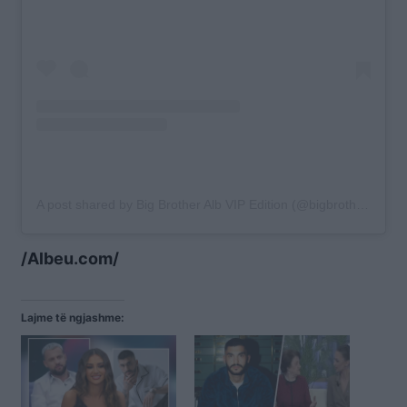
A post shared by Big Brother Alb VIP Edition (@bigbrotheralb_vip)
/Albeu.com/
Lajme të ngjashme: