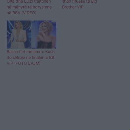
Olta dhe Luizi trajtohen
shoh fituese të Big
në mënyrë të ndryshme
Brother VIP
në BBV (VIDEO)
Balina flet me emra: Kush
do shkojë në finalen e BB
VIP (FOTO LAJM)