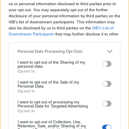
us or personal information disclosed to third parties prior to
Mateo poston foto,
Fluks i lartë në Pediatrinë
your opt-out. You may separately opt-out of the further
komenti i Brikenës merr
e Vlorës, 70-80 vizita dhe
disclosure of your personal information by third parties on the
gjithë vëmendjen
35 shtrime çdo ditë
IAB’s list of downstream participants. This information may
also be disclosed by us to third parties on the
IAB’s List of
Downstream Participants
that may further disclose it to other
third parties.
Personal Data Processing Opt Outs
I want to opt-out of the Sharing of my
personal data.
Ariana Grande sqaron
Verë dhe Portokalle”
Opted In
tërheqjen e përkohshme
mbërrin në Elbasan,
I want to opt-out of the Sale of my
nga jeta publike: E
qindra qytetarë shijojnë
Personal Data.
planifikoja prej kohësh
humorin e trupës
Opted In
I want to opt-out of processing my
Personal Data for Targeted Advertising.
Opted In
I want to opt-out of Collection, Use,
Retention, Sale, and/or Sharing of my