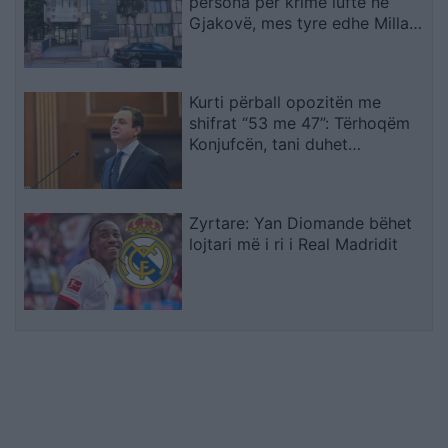
persona për krime lufte në
Gjakovë, mes tyre edhe Millan
Radoiçiqin
Kurti përball opozitën me
shifrat “53 me 47”: Tërhoqëm
Konjufcën, tani duhet
marrëveshje për presidentin
Zyrtare: Yan Diomande bëhet
lojtari më i ri i Real Madridit