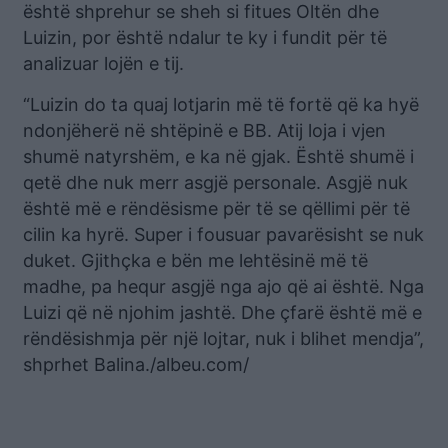
është shprehur se sheh si fitues Oltën dhe
Luizin, por është ndalur te ky i fundit për të
analizuar lojën e tij.
“Luizin do ta quaj lotjarin më të fortë që ka hyë
ndonjëherë në shtëpinë e BB. Atij loja i vjen
shumë natyrshëm, e ka në gjak. Është shumë i
qetë dhe nuk merr asgjë personale. Asgjë nuk
është më e rëndësisme për të se qëllimi për të
cilin ka hyrë. Super i fousuar pavarësisht se nuk
duket. Gjithçka e bën me lehtësinë më të
madhe, pa hequr asgjë nga ajo që ai është. Nga
Luizi që në njohim jashtë. Dhe çfarë është më e
rëndësishmja për një lojtar, nuk i blihet mendja”,
shprhet Balina./albeu.com/