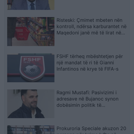
mirënjohje nga NATO
Risteski: Çmimet mbeten nën
kontroll, ndërsa karburantet në
Maqedoni janë më të lirat në
rajon
FSHF tërheq mbështetjen për
një mandat të ri të Gianni
Infantinos në krye të FIFA-s
Ragmi Mustafi: Pasivizimi i
adresave në Bujanoc synon
dobësimin politik të
shqiptarëve
Prokuroria Speciale akuzon 20