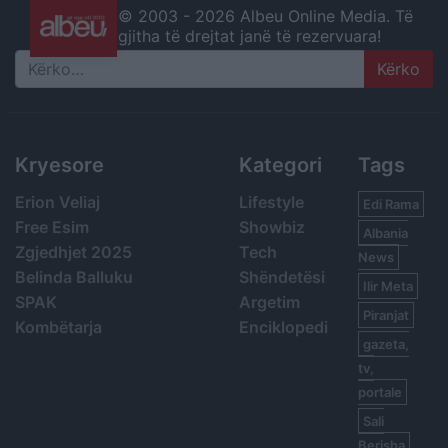
© 2003 -
2026 Albeu Online Media. Të
gjitha të drejtat janë të rezervuara!
Search
Kryesore
Kategori
Tags
Erion Veliaj
Lifestyle
Edi Rama
Free Esim
Showbiz
Albania
Zgjedhjet 2025
Tech
News
Belinda Balluku
Shëndetësi
Ilir Meta
SPAK
Argetim
Piranjat
Kombëtarja
Enciklopedi
gazeta,
tv,
portale
Sali
Berisha