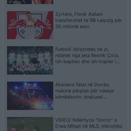
Zyrtare, Fisnik Asllani
transferohet te RB Leipzig për
30 milionë euro
Futbolli librazhdas në zi,
ndahet nga jeta Besnik Çota,
ish-kapiten dhe ish-trajner i
Sopotit
Aksident fatal në Durrës,
makina përplas për vdekje
këmbësorin; drejtuesi
shoqërohet në polici
VIDEO/ Ndërhyrja “horror” e
Enea Mihajt në MLS, mbrojtësi