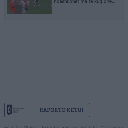
ndëshkohet me të kuq dhe
gjobë
Esim for Global
|
Esim for Europe
|
Esim for Caribbean