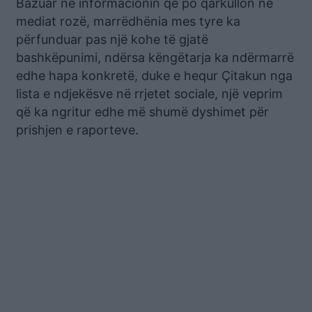
Bazuar në informacionin që po qarkullon në
mediat rozë, marrëdhënia mes tyre ka
përfunduar pas një kohe të gjatë
bashkëpunimi, ndërsa këngëtarja ka ndërmarrë
edhe hapa konkretë, duke e hequr Çitakun nga
lista e ndjekësve në rrjetet sociale, një veprim
që ka ngritur edhe më shumë dyshimet për
prishjen e raporteve.