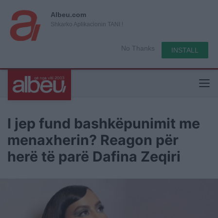
Albeu.com
Shkarko Aplikacionin TANI !
No Thanks
INSTALL
I jep fund bashkëpunimit me
menaxherin? Reagon për
herë të parë Dafina Zeqiri