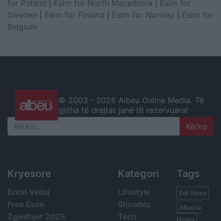
for Poland
|
Esim for North Macedonia
|
Esim for
Sweden
|
Esim for Finland
|
Esim for Norway
|
Esim for
Belgium
© 2003 -
2026 Albeu Online Media. Të
gjitha të drejtat janë të rezervuara!
Search
Kryesore
Kategori
Tags
Erion Veliaj
Lifestyle
Edi Rama
Free Esim
Showbiz
Albania
Zgjedhjet 2025
Tech
News