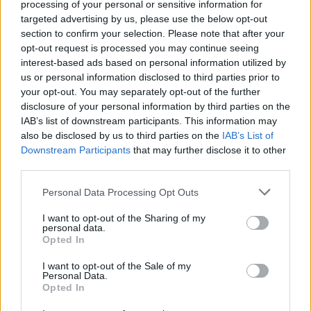
processing of your personal or sensitive information for
makina përplas për vdekje
Milano, gjashtë qendra
targeted advertising by us, please use the below opt-out
këmbësorin; drejtuesi
tregtare zbrazen pas
section to confirm your selection. Please note that after your
shoqërohet në polici
mesazhit me email
opt-out request is processed you may continue seeing
interest-based ads based on personal information utilized by
us or personal information disclosed to third parties prior to
your opt-out. You may separately opt-out of the further
disclosure of your personal information by third parties on the
IAB’s list of downstream participants. This information may
also be disclosed by us to third parties on the
IAB’s List of
SHBA ndal përkohësisht
Protesta e 67-të,
Downstream Participants
that may further disclose it to other
avokadot nga Meksika
qytetarët marshojnë drejt
third parties.
pas arrestimit të krerëve
Liqenit Artificial:
Personal Data Processing Opt Outs
të grupeve kriminale
“Shqipëria meriton
revolucion”
I want to opt-out of the Sharing of my
personal data.
Opted In
I want to opt-out of the Sale of my
Personal Data.
Opted In
Flakët përhapen me
Pedagogët në shërbim të