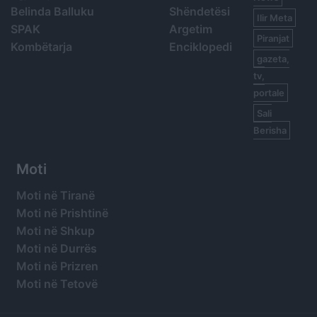
Belinda Balluku
Shëndetësi
Ilir Meta
SPAK
Argetim
Piranjat
Kombëtarja
Enciklopedi
gazeta,
tv,
portale
Sali
Berisha
Moti
Moti në Tiranë
Moti në Prishtinë
Moti në Shkup
Moti në Durrës
Moti në Prizren
Moti në Tetovë