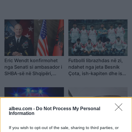
Eric Wendt konfirmohet
Futbolli librazhdas në zi,
nga Senati si ambasador i
ndahet nga jeta Besnik
SHBA-së në Shqipëri,
Çota, ish-kapiten dhe ish-
emërimi pret firmën e
trajner i Sopotit
Trump
albeu.com -
Do Not Process My Personal
Information
Aksident fatal në Durrës,
Kërcënim me bombë në
If you wish to opt-out of the sale, sharing to third parties, or