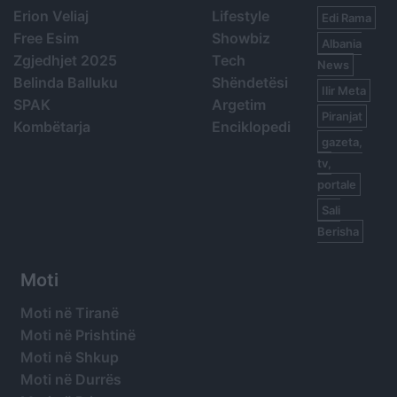
Erion Veliaj
Lifestyle
Edi Rama
Free Esim
Showbiz
Albania
Zgjedhjet 2025
Tech
News
Belinda Balluku
Shëndetësi
Ilir Meta
SPAK
Argetim
Piranjat
Kombëtarja
Enciklopedi
gazeta,
tv,
portale
Sali
Berisha
Moti
Moti në Tiranë
Moti në Prishtinë
Moti në Shkup
Moti në Durrës