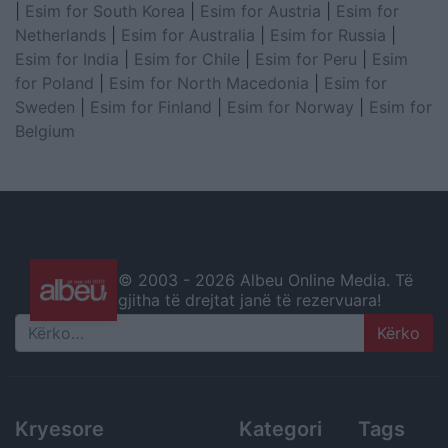
|
Esim for South Korea
|
Esim for Austria
|
Esim for
Netherlands
|
Esim for Australia
|
Esim for Russia
|
Esim for India
|
Esim for Chile
|
Esim for Peru
|
Esim
for Poland
|
Esim for North Macedonia
|
Esim for
Sweden
|
Esim for Finland
|
Esim for Norway
|
Esim for
Belgium
© 2003 -
2026 Albeu Online Media. Të
gjitha të drejtat janë të rezervuara!
Search
Kryesore
Kategori
Tags