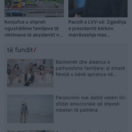
Konjufca u shpreh
Pacolli e LVV-së: Zgjedhja
ngushëllime familjeve të
e presidentit kërkon
viktimave të aksidentit në
marrëveshje mes
Gjermani
shumicës dhe opozitës
të fundit
Baldwinët dhe aleanca e
pathyeshme familjare: si shtatë
fëmijë u bënë spiranca në
stuhinë më të fortë
Pensionimi nuk është vetëm liri:
sfidat emocionale që shpesh
mbeten të pathëna