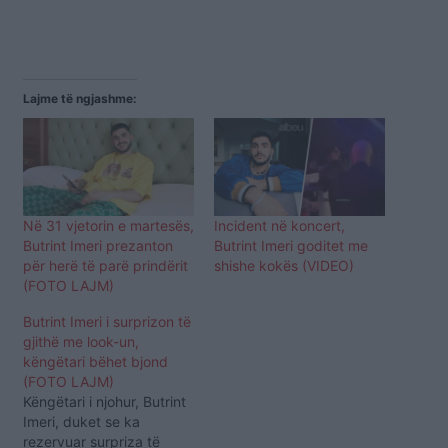
Lajme të ngjashme:
Në 31 vjetorin e martesës,
Incident në koncert,
Butrint Imeri prezanton
Butrint Imeri goditet me
për herë të parë prindërit
shishe kokës (VIDEO)
(FOTO LAJM)
Butrint Imeri i surprizon të
gjithë me look-un,
këngëtari bëhet bjond
(FOTO LAJM)
Këngëtari i njohur, Butrint
Imeri, duket se ka
rezervuar surpriza të