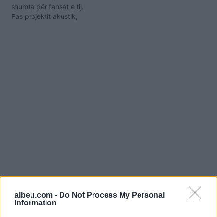
shumta për fansat e tij.
Pas projektit akustik,
Butrini ka paralajmëruar
një tjetër këngë. Ajo çfarë
ka tërhequr vëmendjen
është ‘look-u’ i këngëtarit.
Ai i ka prerë flokët dhe
është kthyer në biond,
duke marrë menjëherë
mjaft komente pozitive.…
Shtuar
më
31.03.2022 09:24
albeu.com -
Do Not Process My Personal
Tags:
,
,
aksidentohet
butrint imeri
butrint
Information
imeri aksident