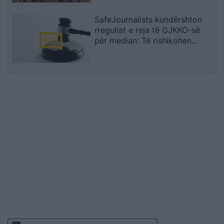
SafeJournalists kundërshton
rregullat e reja të GJKKO-së
për median: Të rishikohen
kufizimet ndaj gazetarëve dhe
informimit publik