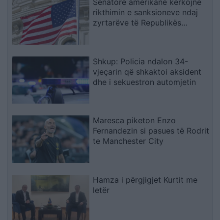
Senatorë amerikanë kërkojnë
rikthimin e sanksioneve ndaj
zyrtarëve të Republikës
Sërpska
Shkup: Policia ndalon 34-
vjeçarin që shkaktoi aksident
dhe i sekuestron automjetin
Maresca piketon Enzo
Fernandezin si pasues të Rodrit
te Manchester City
Hamza i përgjigjet Kurtit me
letër