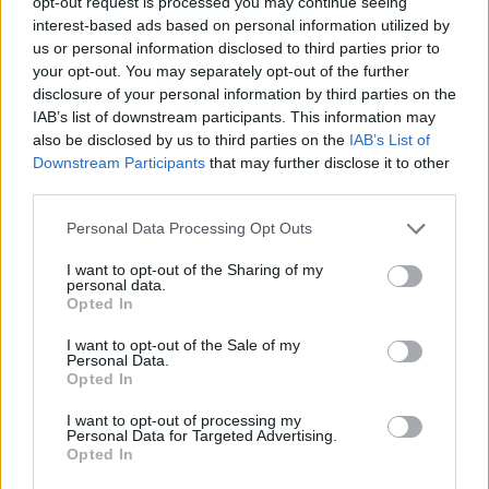
opt-out request is processed you may continue seeing
interest-based ads based on personal information utilized by
us or personal information disclosed to third parties prior to
Aksidentohet G-Bani: U
Aksident i dyfishtë,
your opt-out. You may separately opt-out of the further
bëra operacion 2 herë, ai
shqiptari shtypet për
disclosure of your personal information by third parties on the
që më përplasi ende i lirë
vdekje në sy të gruas dhe
IAB’s list of downstream participants. This information may
vajzës së mitur
16:58 / 10/07/2022
15:46 / 19/04/2022
schedule
schedule
also be disclosed by us to third parties on the
IAB’s List of
Downstream Participants
that may further disclose it to other
third parties.
Personal Data Processing Opt Outs
I want to opt-out of the Sharing of my
personal data.
Opted In
Aksidentohet Butrint
I want to opt-out of the Sale of my
Imeri, mësohet gjendja e
Personal Data.
këngëtarit nga spitali
Opted In
09:24 / 31/03/2022
schedule
I want to opt-out of processing my
Personal Data for Targeted Advertising.
të fundit
Opted In