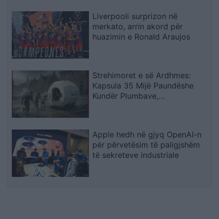
Liverpooli surprizon në
merkato, arrin akord për
huazimin e Ronald Araujos
Strehimoret e së Ardhmes:
Kapsula 35 Mijë Paundëshe
Kundër Plumbave,
Shpërthimeve dhe Fatkeqësive
Natyrore
Apple hedh në gjyq OpenAI-n
për përvetësim të paligjshëm
të sekreteve industriale