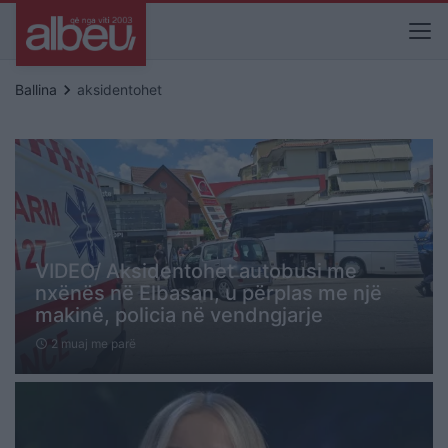
keyboard_arrow_right
Ballina
aksidentohet
VIDEO/ Aksidentohet autobusi me
nxënës në Elbasan, u përplas me një
makinë, policia në vendngjarje
2 muaj me parë
schedule