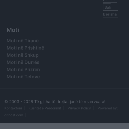
Sali
Berisha
Moti
Moti në Tiranë
Moti në Prishtinë
Moti në Shkup
Moti në Durrës
Moti në Prizren
Moti në Tetovë
© 2003 -
2026 Të gjitha të drejtat janë të rezervuara!
Kontaktoni
Kushtet e Përdorimit
Privacy Policy
Powered by:
orihost.com