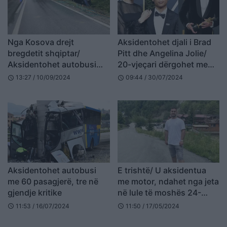
Nga Kosova drejt
Aksidentohet djali i Brad
bregdetit shqiptar/
Pitt dhe Angelina Jolie/
Aksidentohet autobusi
20-vjeçari dërgohet me
me pensionistë (FOTO)
urgjencë në spital, pëson
13:27 / 10/09/2024
09:44 / 30/07/2024
schedule
schedule
dëmtim të rëndë në kokë
Aksidentohet autobusi
E trishtë/ U aksidentua
me 60 pasagjerë, tre në
me motor, ndahet nga jeta
gjendje kritike
në lule të moshës 24-
vjeçari nga Gjilani
11:53 / 16/07/2024
11:50 / 17/05/2024
schedule
schedule