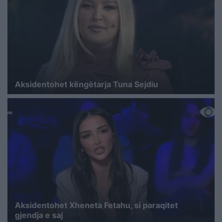
Aksidentohet këngëtarja Tuna Sejdiu
Aksidentohet Xheneta Fetahu, si paraqitet
gjendja e saj