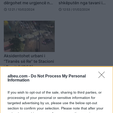
dërgohet me urgjencë në
shkëputën nga tavani i
spital
galerisë
12:21 / 10/02/2024
12:53 / 01/02/2024
schedule
schedule
Aksidentohet urbani i
“Tiranës së Re” te Stacioni
i Trenit (VIDEO)
17:12 / 01/12/2022
schedule
albeu.com -
Do Not Process My Personal
Information
If you wish to opt-out of the sale, sharing to third parties, or
processing of your personal or sensitive information for
targeted advertising by us, please use the below opt-out
section to confirm your selection. Please note that after your