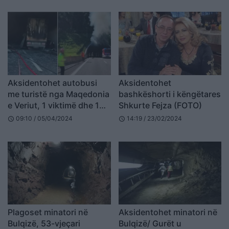
Aksidentohet autobusi
Aksidentohet
me turistë nga Maqedonia
bashkëshorti i këngëtares
e Veriut, 1 viktimë dhe 12
Shkurte Fejza (FOTO)
të plagosur
09:10 / 05/04/2024
14:19 / 23/02/2024
schedule
schedule
Plagoset minatori në
Aksidentohet minatori në
Bulqizë, 53-vjeçari
Bulqizë/ Gurët u