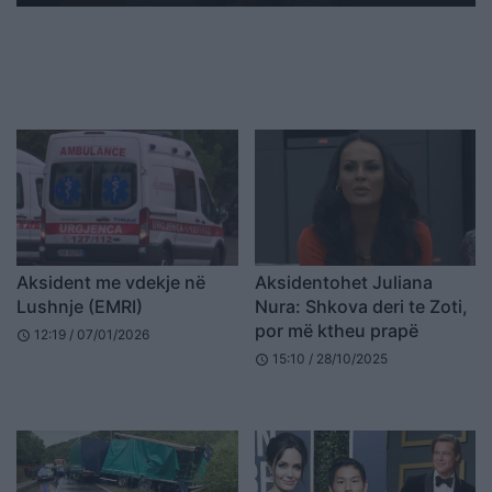
Aksident me vdekje në
Aksidentohet Juliana
Lushnje (EMRI)
Nura: Shkova deri te Zoti,
por më ktheu prapë
12:19 / 07/01/2026
schedule
15:10 / 28/10/2025
schedule