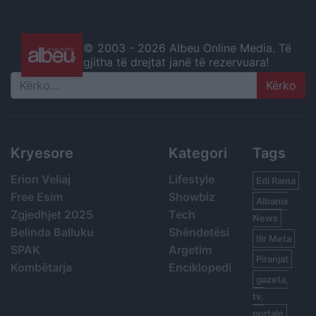
© 2003 -
2026 Albeu Online Media. Të
gjitha të drejtat janë të rezervuara!
Search
Kryesore
Kategori
Tags
Erion Veliaj
Lifestyle
Edi Rama
Free Esim
Showbiz
Albania
Zgjedhjet 2025
Tech
News
Belinda Balluku
Shëndetësi
Ilir Meta
SPAK
Argetim
Piranjat
Kombëtarja
Enciklopedi
gazeta,
tv,
portale