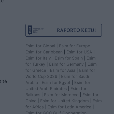
të
Esim for Global
|
Esim for Europe
|
Esim for Caribbean
|
Esim for USA
|
Esim for Italy
|
Esim for Spain
|
Esim
for Turkey
|
Esim for Germany
|
Esim
for Greece
|
Esim for Asia
|
Esim for
World Cup 2026
|
Esim for Saudi
t të
Arabia
|
Esim for Egypt
|
Esim for
United Arab Emirates
|
Esim for
Balkans
|
Esim for Morocco
|
Esim for
China
|
Esim for United Kingdom
|
Esim
for Africa
|
Esim for Latin America
|
Esim for GCC Gulf Cooperation