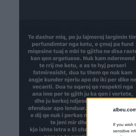
albeu.com
If you wish 
sensitive in