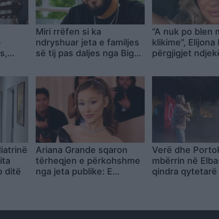
ë
Miri rrëfen si ka
“A nuk po blen
e
ndryshuar jeta e familjes
klikime”, Elijona 
s,
së tij pas daljes nga Big
përgjigjet ndjek
Brother
mënyrë ironike
iatrinë
Ariana Grande sqaron
Verë dhe Portok
ita
tërheqjen e përkohshme
mbërrin në Elba
 ditë
nga jeta publike: E
qindra qytetarë 
planifikoja prej kohësh
humorin e trup