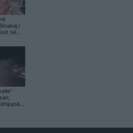
 më
Binakaj i
ësit në
alle”
san,
shijojnë
ës