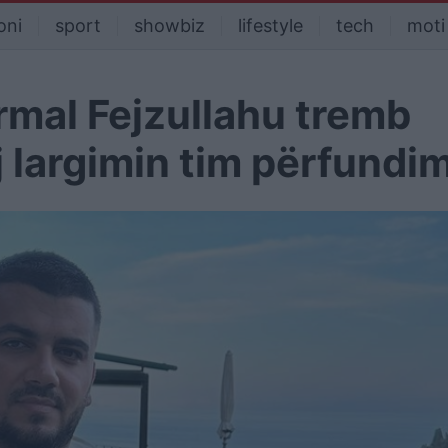
oni
sport
showbiz
lifestyle
tech
moti
rmal Fejzullahu tremb
j largimin tim përfundi