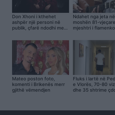
Don Xhoni i kthehet
Ndahet nga jeta n
ashpër një personi në
moshën 81-vjeçar
publik, çfarë ndodhi me
mjeshtri i flamenko
reperin?
Pepe Habichuela
Mateo poston foto,
Fluks i lartë në Ped
komenti i Brikenës merr
e Vlorës, 70-80 viz
gjithë vëmendjen
dhe 35 shtrime çdo