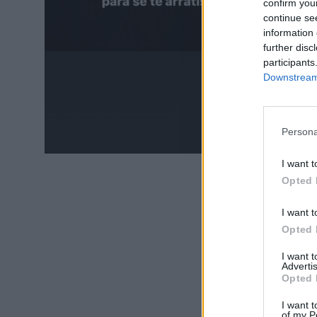
confirm you
continue se
information 
further disc
participants
Downstream 
Persona
I want t
Opted 
I want t
Opted 
I want 
Advertis
Opted 
I want t
of my P