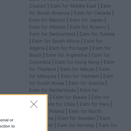
Council
|
Esim for Middle East
|
Esim
for South America
|
Esim for Canada
|
Esim for Mexico
|
Esim for Japan
|
Esim for Albania
|
Esim for Kosovo
|
Esim for Switzerland
|
Esim for Tunisia
|
Esim for South Africa
|
Esim for
Algeria
|
Esim for Portugal
|
Esim for
Brazil
|
Esim for Argentina
|
Esim for
Colombia
|
Esim for Hong Kong
|
Esim
for Thailand
|
Esim for Macau
|
Esim
for Malaysia
|
Esim for Vietnam
|
Esim
for South Korea
|
Esim for Austria
|
Esim for Netherlands
|
Esim for
Australia
|
Esim for Russia
|
Esim for
India
|
Esim for Chile
|
Esim for Peru
|
Esim for Poland
|
Esim for North
Macedonia
|
Esim for Sweden
|
Esim
sonal or
for Finland
|
Esim for Norway
|
Esim for
ection to