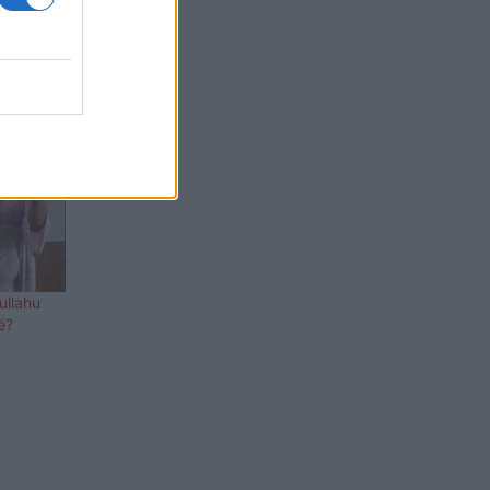
ullahu
ë?