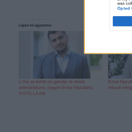
was col
Opted 
Lajme të ngjashme:
U tha se është në gjendje të rëndë
Ermal Fejzul
shëndetësore, reagon Ermal Fejzullahu
mbush këngë
(FOTO LAJM)