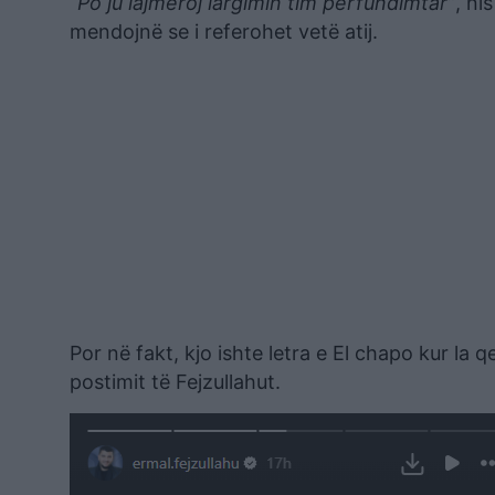
“Po ju lajmëroj largimin tim përfundimtar”
, ni
mendojnë se i referohet vetë atij.
Por në fakt, kjo ishte letra e El chapo kur la q
postimit të Fejzullahut.