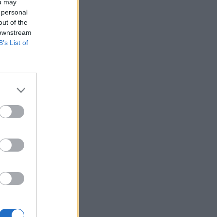
Belgium
ou may
 personal
out of the
 downstream
B’s List of