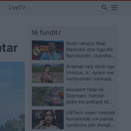
search
LiveTV
të fundit
mtar
Rodri refuzoi Real
Madridin dhe zgjodhi
Barcelonën, zbardhen
tri arsyet e vendimit
Arsenali heq dorë nga
Vinicius Jr., synon me
vendosmëri sulmuesin
e Evertonit
Aksident fatal në
Gjermani, humbin
jetën tre anëtarë të
një familjeje nga
UBTech nxjerr robotët
Ferizaji që po
humanoidë me pamje
ktheheshin nga
njerëzore për shoqëri
Kosova
afatgjatë