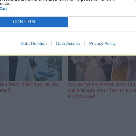
lected.
Out
CONFIRM
Data Deletion
Data Access
Privacy Policy
lahu feston ditëlindjen, sa vjeç
Foto që ngriti dyshimet, Ermal Fejz
tari?
dhe Ariana po presin fëmijën e 5-t
(FOTO LAJM)