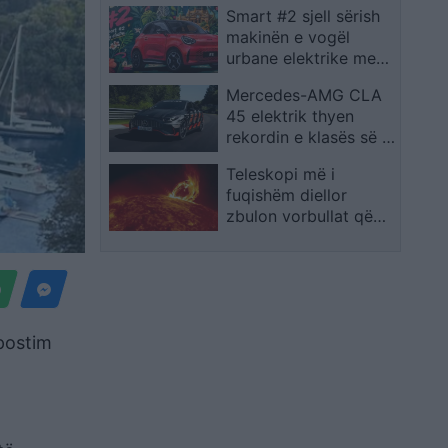
Smart #2 sjell sërish
makinën e vogël
urbane elektrike me
dy vende
Mercedes-AMG CLA
45 elektrik thyen
rekordin e klasës së tij
në Nürburgring
Teleskopi më i
fuqishëm diellor
zbulon vorbullat që
ndikojnë në motin
hapësinor dhe Tokë
 postim