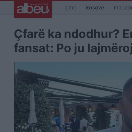
lajme
kosovë
maqed
Ҫfarë ka ndodhur? E
fansat: Po ju lajmëro