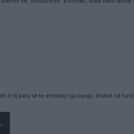
s shkrimi në “InstaStoryn” e Ermalit, duke bërë fansat 
elin e tij para se te arratisej nga burgu, thuhet në fund