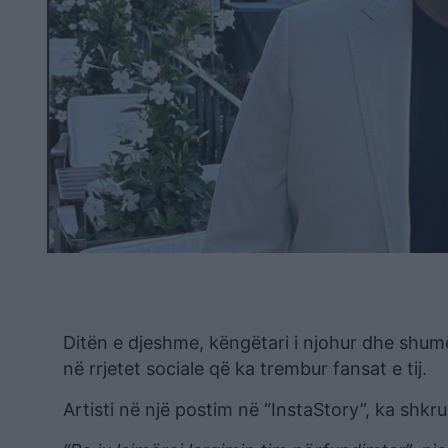
Ditën e djeshme, këngëtari i njohur dhe shumë
në rrjetet sociale që ka trembur fansat e tij.
Artisti në një postim në “InstaStory”, ka shkr