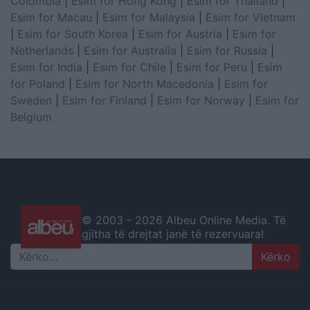
Colombia
|
Esim for Hong Kong
|
Esim for Thailand
|
Esim for Macau
|
Esim for Malaysia
|
Esim for Vietnam
|
Esim for South Korea
|
Esim for Austria
|
Esim for
Netherlands
|
Esim for Australia
|
Esim for Russia
|
Esim for India
|
Esim for Chile
|
Esim for Peru
|
Esim
for Poland
|
Esim for North Macedonia
|
Esim for
Sweden
|
Esim for Finland
|
Esim for Norway
|
Esim for
Belgium
© 2003 -
2026 Albeu Online Media. Të
gjitha të drejtat janë të rezervuara!
Search