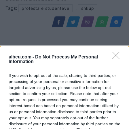
Tags:
,
protesta e studenteve
shkup
albeu.com -
Do Not Process My Personal
Information
If you wish to opt-out of the sale, sharing to third parties, or
processing of your personal or sensitive information for
targeted advertising by us, please use the below opt-out
“Meta” gjobitet me 567
Horoskopi 7 Gusht 2026/
section to confirm your selection. Please note that after your
milionë dollarë të tjerë për
Çfarë kanë rezervuar yjet
opt-out request is processed you may continue seeing
sigurinë e fëmijëve,
për secilën shenjë?
interest-based ads based on personal information utilized by
kompania: Do ta apelojmë
us or personal information disclosed to third parties prior to
your opt-out. You may separately opt-out of the further
disclosure of your personal information by third parties on the