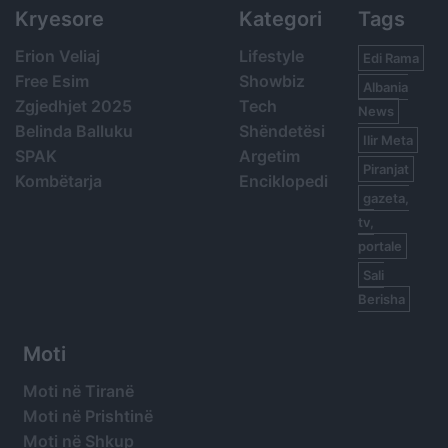
Kryesore
Kategori
Tags
Erion Veliaj
Lifestyle
Edi Rama
Free Esim
Showbiz
Albania
Zgjedhjet 2025
Tech
News
Belinda Balluku
Shëndetësi
Ilir Meta
SPAK
Argetim
Piranjat
Kombëtarja
Enciklopedi
gazeta,
tv,
portale
Sali
Berisha
Moti
Moti në Tiranë
Moti në Prishtinë
Moti në Shkup