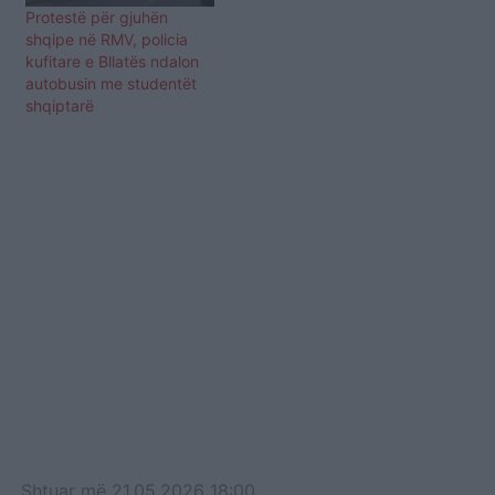
Protestë për gjuhën
shqipe në RMV, policia
kufitare e Bllatës ndalon
autobusin me studentët
shqiptarë
Shtuar
më
21.05.2026 18:00