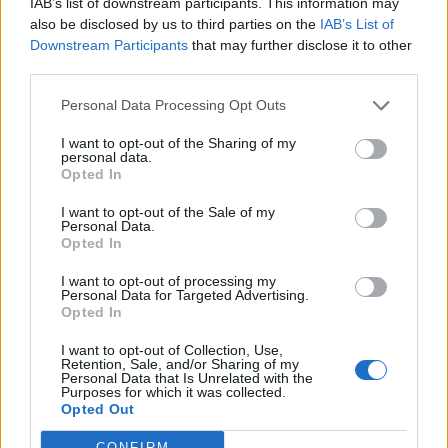
IAB’s list of downstream participants. This information may
also be disclosed by us to third parties on the
IAB’s List of
Downstream Participants
that may further disclose it to other
third parties.
Nga gëzimi i dasmës te
Hyri me Jet Ski në
Personal Data Processing Opt Outs
dhimbja e madhe, Arianit
hapësirën e pushuesve në
I want to opt-out of the Sharing of my
Çetaj gjendet i pajetë në
Zvërnec, gjobitet me 300
personal data.
Pejë
mijë lekë drejtuesi
Opted In
I want to opt-out of the Sale of my
Personal Data.
Opted In
I want to opt-out of processing my
Personal Data for Targeted Advertising.
Opted In
“Po ngrihet një ministri
Infermierja shqiptare në
I want to opt-out of Collection, Use,
paralele e Shëndetësisë”/
Itali shpërthen në lot në
Retention, Sale, and/or Sharing of my
Këlliçi: Projektligji i
protestë: Pacientët
Personal Data that Is Unrelated with the
Purposes for which it was collected.
shtatorit i hap rrugë
detyrohen të kërkojnë
Opted Out
monopolit, SPAK të
kurim jashtë vendit
ndërhyjë
CONFIRM