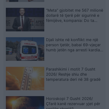
“Meta” gjobitet me 567 milionë
dollarë të tjerë për sigurinë e
fëmijëve, kompania: Do ta
apelojmë
Djali ishte në konflikt me një
person tjetër, babai 69-vjeçar
humb jetën nga arresti kardiak
(EMRI)
Parashikimi i motit 7 Gusht
2026/ Reshje shiu dhe
temperatura deri në 38 gradë
Horoskopi 7 Gusht 2026/
Çfarë kanë rezervuar yjet për
secilën shenjë?