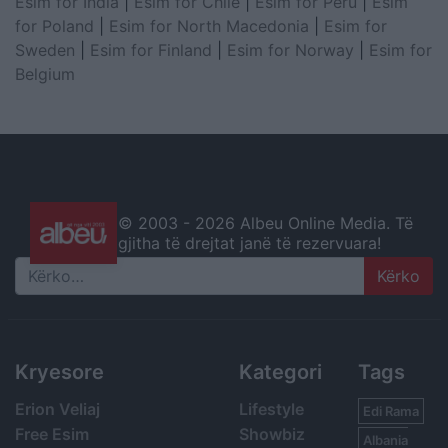
Esim for India
|
Esim for Chile
|
Esim for Peru
|
Esim
for Poland
|
Esim for North Macedonia
|
Esim for
Sweden
|
Esim for Finland
|
Esim for Norway
|
Esim for
Belgium
© 2003 -
2026 Albeu Online Media. Të
gjitha të drejtat janë të rezervuara!
Search
Kryesore
Kategori
Tags
Erion Veliaj
Lifestyle
Edi Rama
Free Esim
Showbiz
Albania