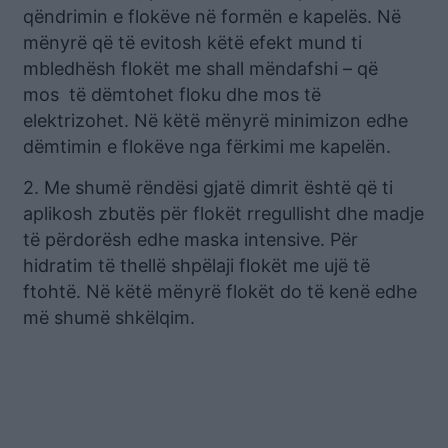
qëndrimin e flokëve në formën e kapelës. Në
mënyrë që të evitosh këtë efekt mund ti
mbledhësh flokët me shall mëndafshi – që
mos të dëmtohet floku dhe mos të
elektrizohet. Në këtë mënyrë minimizon edhe
dëmtimin e flokëve nga fërkimi me kapelën.
2. Me shumë rëndësi gjatë dimrit është që ti
aplikosh zbutës për flokët rregullisht dhe madje
të përdorësh edhe maska intensive. Për
hidratim të thellë shpëlaji flokët me ujë të
ftohtë. Në këtë mënyrë flokët do të kenë edhe
më shumë shkëlqim.