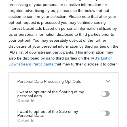
processing of your personal or sensitive information for
targeted advertising by us, please use the below opt-out
section to confirm your selection. Please note that after your
opt-out request is processed you may continue seeing
interest-based ads based on personal information utilized by
us or personal information disclosed to third parties prior to
your opt-out. You may separately opt-out of the further
disclosure of your personal information by third parties on the
IAB’s list of downstream participants. This information may
also be disclosed by us to third parties on the
IAB’s List of
Horoskopi 7 Gusht 2026/
Pse e prekim vazhdimisht
Downstream Participants
that may further disclose it to other
Çfarë kanë rezervuar yjet
butonin e ashensorit kur
third parties.
për secilën shenjë?
ai është aktiv? Psikologjia
Personal Data Processing Opt Outs
e shpjegon këtë zakon
I want to opt-out of the Sharing of my
personal data.
Opted In
I want to opt-out of the Sale of my
Personal Data.
Opted In