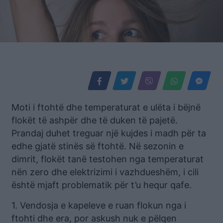
Moti i ftohtë dhe temperaturat e ulëta i bëjnë
flokët të ashpër dhe të duken të pajetë.
Prandaj duhet treguar një kujdes i madh për ta
edhe gjatë stinës së ftohtë. Në sezonin e
dimrit, flokët tanë testohen nga temperaturat
nën zero dhe elektrizimi i vazhdueshëm, i cili
është mjaft problematik për t’u hequr qafe.
1. Vendosja e kapeleve e ruan flokun nga i
ftohti dhe era, por askush nuk e pëlqen