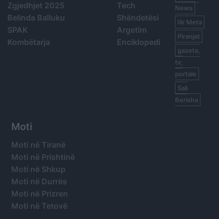
Zgjedhjet 2025
Tech
News
Belinda Balluku
Shëndetësi
Ilir Meta
SPAK
Argetim
Piranjat
Kombëtarja
Enciklopedi
gazeta,
tv,
portale
Sali
Berisha
Moti
Moti në Tiranë
Moti në Prishtinë
Moti në Shkup
Moti në Durrës
Moti në Prizren
Moti në Tetovë