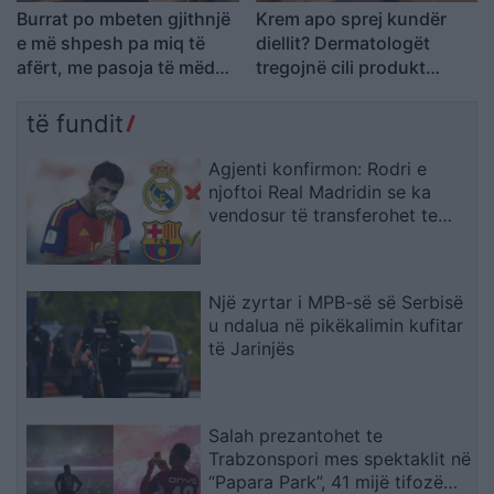
Burrat po mbeten gjithnjë
Krem apo sprej kundër
e më shpesh pa miq të
diellit? Dermatologët
afërt, me pasoja të mëdha
tregojnë cili produkt
për martesën dhe lidhjen
mbron më mirë lëkurën
të fundit
Agjenti konfirmon: Rodri e
njoftoi Real Madridin se ka
vendosur të transferohet te
Barcelona
Një zyrtar i MPB-së së Serbisë
u ndalua në pikëkalimin kufitar
të Jarinjës
Salah prezantohet te
Trabzonspori mes spektaklit në
“Papara Park”, 41 mijë tifozë