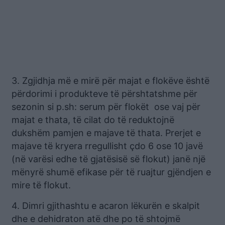
3. Zgjidhja më e mirë për majat e flokëve është
përdorimi i produkteve të përshtatshme për
sezonin si p.sh: serum për flokët ose vaj për
majat e thata, të cilat do të reduktojnë
dukshëm pamjen e majave të thata. Prerjet e
majave të kryera rregullisht çdo 6 ose 10 javë
(në varësi edhe të gjatësisë së flokut) janë një
mënyrë shumë efikase për të ruajtur gjëndjen e
mire të flokut.
4. Dimri gjithashtu e acaron lëkurën e skalpit
dhe e dehidraton atë dhe po të shtojmë