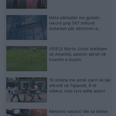
ndezin atmosferën
Meta përballet me gjobën
rekord prej 567 milionë
dollarësh për dëmtimin e
fëmijëve
VIDEO/ Myrto Uzuni shkëlqen
në Amerikë, asiston sërish në
triumfin e Austin
Të shtëna me armë zjarri në një
shkollë në Tajlandë, 6 të
vdekur, mes tyre edhe autori
Këmbimi valutor/ Me sa blihen