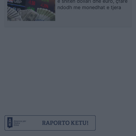
e shiten dollari dhe euro, çfarë
ndodh me monedhat e tjera