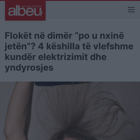
Flokët në dimër “po u nxinë
jetën”? 4 këshilla të vlefshme
kundër elektrizimit dhe
yndyrosjes