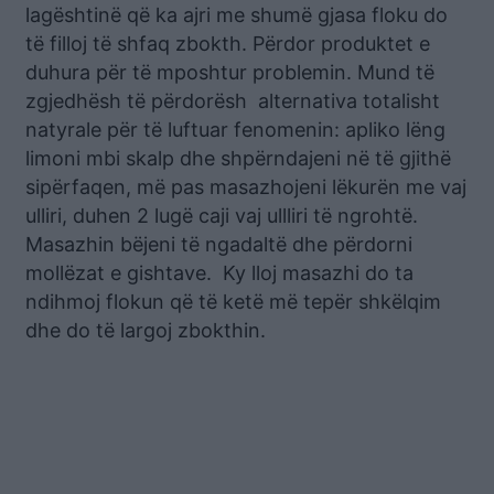
lagështinë që ka ajri me shumë gjasa floku do
të filloj të shfaq zbokth. Përdor produktet e
duhura për të mposhtur problemin. Mund të
zgjedhësh të përdorësh alternativa totalisht
natyrale për të luftuar fenomenin: apliko lëng
limoni mbi skalp dhe shpërndajeni në të gjithë
sipërfaqen, më pas masazhojeni lëkurën me vaj
ulliri, duhen 2 lugë caji vaj ullliri të ngrohtë.
Masazhin bëjeni të ngadaltë dhe përdorni
mollëzat e gishtave. Ky lloj masazhi do ta
ndihmoj flokun që të ketë më tepër shkëlqim
dhe do të largoj zbokthin.