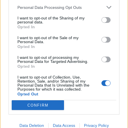
partisë!
kur nis rënia e
Personal Data Processing Opt Outs
temperaturave
I want to opt-out of the Sharing of my
personal data.
Opted In
I want to opt-out of the Sale of my
Personal Data.
Opted In
Zjarri në Krujë, Nufi dhe
E ndoqi me automatik dhe
Lamallari: Forcat po
vrau mikun e fëmijërisë,
I want to opt-out of processing my
ndërhyjnë nga toka dhe
identifikohet autori i
Personal Data for Targeted Advertising.
Opted In
ajri
dyshuar që është në
kërkim
I want to opt-out of Collection, Use,
Retention, Sale, and/or Sharing of my
Personal Data that Is Unrelated with the
Purposes for which it was collected.
Opted Out
CONFIRM
Vrasja e 20-vjeçarit në
Zjarri përfshin
Korçë, banorët: Dëgjuam
Mallakastrën/ Evakuohen
Data Deletion
Data Access
Privacy Policy
një zhurmë dhe dolëm të
disa familje në Koilac,