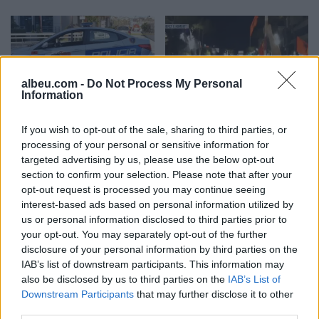
albeu.com -
Do Not Process My Personal
Information
Pas dy vitesh në kërkim
Përfundon pas 4 orësh
për dosjen e inceneratorit
protesta kundër klasës
If you wish to opt-out of the sale, sharing to third parties, or
të Tiranës, arrestohet
politike: “Nesër më
processing of your personal or sensitive information for
targeted advertising by us, please use the below opt-out
Renardo Nallbani në
shumë!”
section to confirm your selection. Please note that after your
Palasë
opt-out request is processed you may continue seeing
interest-based ads based on personal information utilized by
us or personal information disclosed to third parties prior to
your opt-out. You may separately opt-out of the further
disclosure of your personal information by third parties on the
IAB’s list of downstream participants. This information may
Protestuesit vijojnë
Ditëve shumë të nxehta
also be disclosed by us to third parties on the
IAB’s List of
marshimin pa u ndalur:
po u vjen fundi?
Downstream Participants
that may further disclose it to other
Shqipëria e rinisë, jo e
Meteorologia tregon se
third parties.