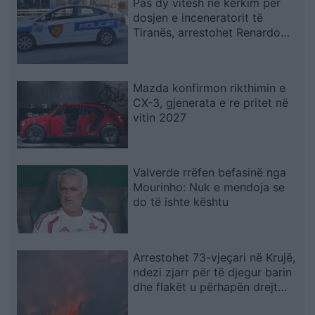
Pas dy vitesh në kërkim për
dosjen e inceneratorit të
Tiranës, arrestohet Renardo
Nallbani në Palasë
Mazda konfirmon rikthimin e
CX-3, gjenerata e re pritet në
vitin 2027
Valverde rrëfen befasinë nga
Mourinho: Nuk e mendoja se
do të ishte kështu
Arrestohet 73-vjeçari në Krujë,
ndezi zjarr për të djegur barin
dhe flakët u përhapën drejt
malit