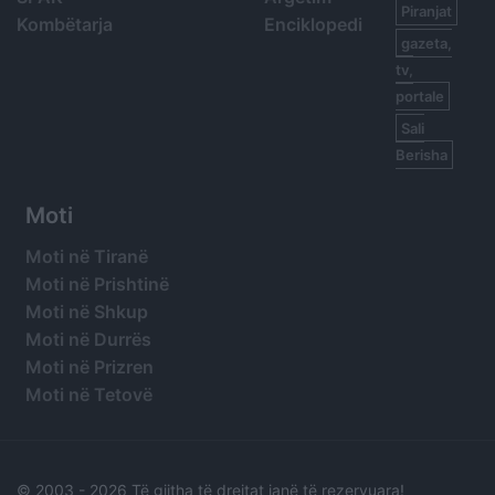
Piranjat
Kombëtarja
Enciklopedi
gazeta,
tv,
portale
Sali
Berisha
Moti
Moti në Tiranë
Moti në Prishtinë
Moti në Shkup
Moti në Durrës
Moti në Prizren
Moti në Tetovë
© 2003 -
2026 Të gjitha të drejtat janë të rezervuara!