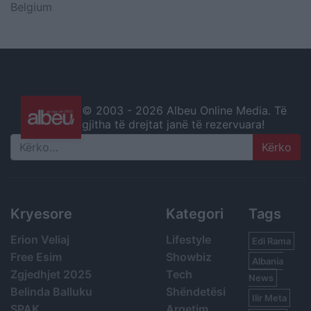
Belgium
© 2003 -
2026 Albeu Online Media. Të
gjitha të drejtat janë të rezervuara!
Search
Kryesore
Kategori
Tags
Erion Veliaj
Lifestyle
Edi Rama
Free Esim
Showbiz
Albania
Zgjedhjet 2025
Tech
News
Belinda Balluku
Shëndetësi
Ilir Meta
SPAK
Argetim