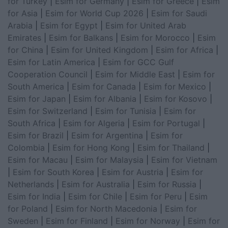
for Turkey
|
Esim for Germany
|
Esim for Greece
|
Esim
for Asia
|
Esim for World Cup 2026
|
Esim for Saudi
Arabia
|
Esim for Egypt
|
Esim for United Arab
Emirates
|
Esim for Balkans
|
Esim for Morocco
|
Esim
for China
|
Esim for United Kingdom
|
Esim for Africa
|
Esim for Latin America
|
Esim for GCC Gulf
Cooperation Council
|
Esim for Middle East
|
Esim for
South America
|
Esim for Canada
|
Esim for Mexico
|
Esim for Japan
|
Esim for Albania
|
Esim for Kosovo
|
Esim for Switzerland
|
Esim for Tunisia
|
Esim for
South Africa
|
Esim for Algeria
|
Esim for Portugal
|
Esim for Brazil
|
Esim for Argentina
|
Esim for
Colombia
|
Esim for Hong Kong
|
Esim for Thailand
|
Esim for Macau
|
Esim for Malaysia
|
Esim for Vietnam
|
Esim for South Korea
|
Esim for Austria
|
Esim for
Netherlands
|
Esim for Australia
|
Esim for Russia
|
Esim for India
|
Esim for Chile
|
Esim for Peru
|
Esim
for Poland
|
Esim for North Macedonia
|
Esim for
Sweden
|
Esim for Finland
|
Esim for Norway
|
Esim for