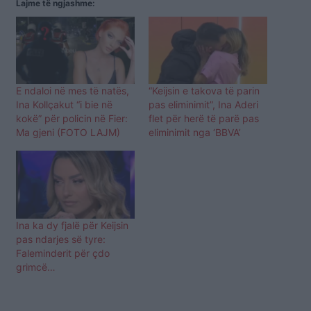
Lajme të ngjashme:
E ndaloi në mes të natës,
“Keijsin e takova të parin
Ina Kollçakut “i bie në
pas eliminimit”, Ina Aderi
kokë” për policin në Fier:
flet për herë të parë pas
Ma gjeni (FOTO LAJM)
eliminimit nga ‘BBVA’
Ina ka dy fjalë për Keijsin
pas ndarjes së tyre:
Faleminderit për çdo
grimcë…