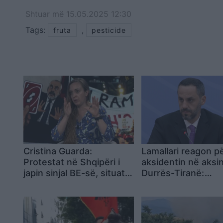
Shtuar
më
15.05.2025 12:30
Tags:
,
fruta
pesticide
Cristina Guarda:
Lamallari reagon p
Protestat në Shqipëri i
aksidentin në aksi
japin sinjal BE-së, situata
Durrës-Tiranë:
nuk mund të lexohet
Ngushëllime familj
vetëm nga raportet
Hasimi, shërim të 
të plagosurve