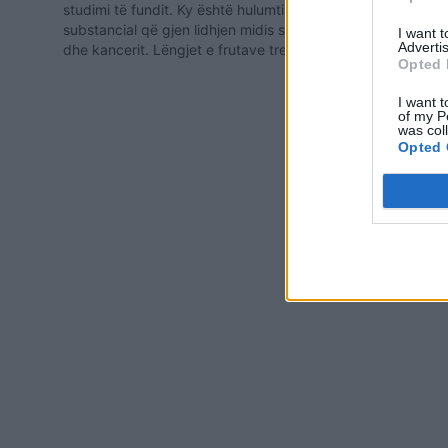
studimi të fundit. Ky është hulumtimi i parë
substancial që gjen lidhjen midis sheqerit
I want 
Advertis
dhe kancerit. Lëngjet e frutave treguan të
Opted 
njëjtën lidhje me kancerin si pijet me gaz,
por agjencitë e shëndetit publik thonë se…
Këto fruta 
I want t
trupin e njer
of my P
was col
Opted 