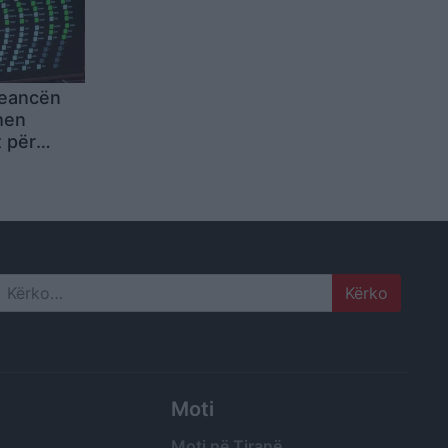
seancën
hen
t për
pavarura
në
lamentare
Search
Moti
Moti në Tiranë