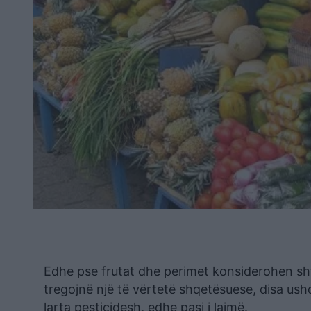
Edhe pse frutat dhe perimet konsiderohen sht
tregojnë një të vërtetë shqetësuese, disa u
larta pesticidesh, edhe pasi i lajmë.