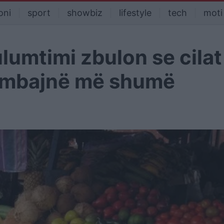
oni
sport
showbiz
lifestyle
tech
moti
ulumtimi zbulon se cilat
ërmbajnë më shumë