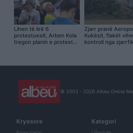
Lihen të lirë 6
Zjarr pranë Aeropor
protestuesit, Arben Kola
Kukësit, flakët vih
tregon planin e protestës
kontroll nga zjarrfi
së 31-të: Mblidhemi si
çdo ditë dhe marshojmë
më tej
© 2003 -
2026 Albeu Online Medi
Kryesore
Kategori
Erion Veliaj
Lifestyle