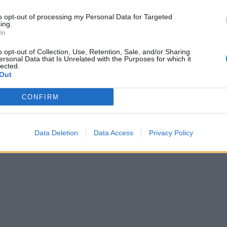
to opt-out of processing my Personal Data for Targeted
ing.
In
janë shumë të shëndetshme për
Bëni kujdes, nëse shihni këto vija 
o opt-out of Collection, Use, Retention, Sale, and/or Sharing
iut
te filetot e pulës, mos i gatuani, ja
ersonal Data that Is Unrelated with the Purposes for which it
lected.
përmbajnë
Out
CONFIRM
Data Deletion
Data Access
Privacy Policy