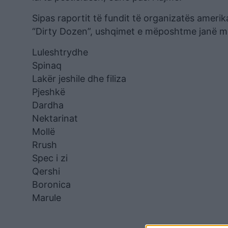
Sipas raportit të fundit të organizatës ameri
“Dirty Dozen”, ushqimet e mëposhtme janë m
Luleshtrydhe
Spinaq
Lakër jeshile dhe filiza
Pjeshkë
Dardha
Nektarinat
Mollë
Rrush
Spec i zi
Qershi
Boronica
Marule