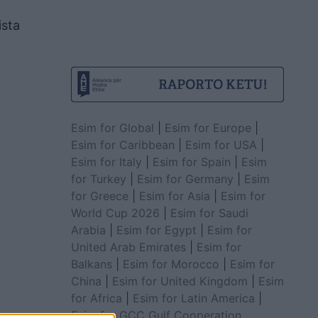
ista
Esim for Global
|
Esim for Europe
|
Esim for Caribbean
|
Esim for USA
|
Esim for Italy
|
Esim for Spain
|
Esim
for Turkey
|
Esim for Germany
|
Esim
for Greece
|
Esim for Asia
|
Esim for
World Cup 2026
|
Esim for Saudi
Arabia
|
Esim for Egypt
|
Esim for
United Arab Emirates
|
Esim for
Balkans
|
Esim for Morocco
|
Esim for
China
|
Esim for United Kingdom
|
Esim
for Africa
|
Esim for Latin America
|
Esim for GCC Gulf Cooperation