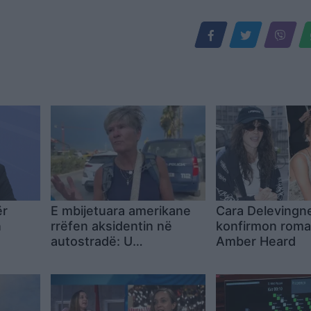
ër
E mbijetuara amerikane
Cara Delevingn
n
rrëfen aksidentin në
konfirmon rom
autostradë: U
Amber Heard
es
përmbysëm në vetëm
shpejtë
pak çaste