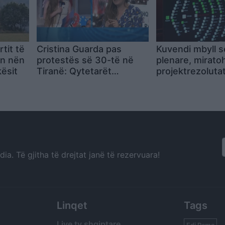
tit të
Cristina Guarda pas
Kuvendi mbyll 
en nën
protestës së 30-të në
plenare, mirato
kësit
Tiranë: Qytetarët
projektrezoluta
shqiptarë po përcjellin një
institucionet e 
mesazh të fortë
dhe ndryshime 
komisionet par
a. Të gjitha të drejtat janë të rezervuara!
Linqet
Tags
Live tv shqiptare