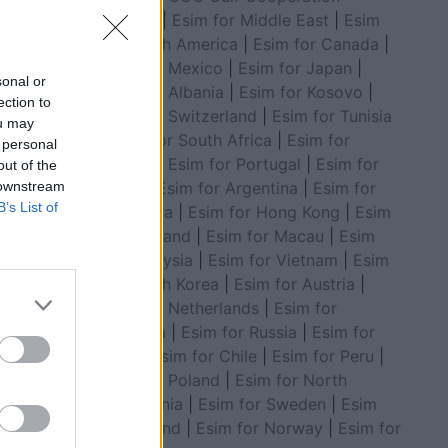
Council
|
Esim for Middle East
|
Esim
for South America
|
Esim for Canada
|
Esim for Mexico
|
Esim for Japan
|
sonal or
Esim for Albania
|
Esim for Kosovo
|
ection to
Esim for Switzerland
|
Esim for Tunisia
ou may
|
Esim for South Africa
|
Esim for
 personal
Algeria
|
Esim for Portugal
|
Esim for
out of the
Brazil
|
Esim for Argentina
|
Esim for
 downstream
B’s List of
Colombia
|
Esim for Hong Kong
|
Esim
ë
for Thailand
|
Esim for Macau
|
Esim
dy ose
for Malaysia
|
Esim for Vietnam
|
Esim
for South Korea
|
Esim for Austria
|
Esim for Netherlands
|
Esim for
Australia
|
Esim for Russia
|
Esim for
India
|
Esim for Chile
|
Esim for Peru
|
Esim for Poland
|
Esim for North
Macedonia
|
Esim for Sweden
|
Esim
for Finland
|
Esim for Norway
|
Esim for