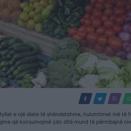
yllat e një diete të shëndetshme, hulumtimet më të f
shqime që konsumojmë çdo ditë mund të përmbajnë niv