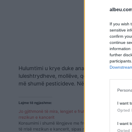
albeu.com
If you wish 
sensitive in
confirm you
continue se
information 
further disc
participants
Downstream 
Hulumtimi u krye duke analizuar mijëra most
luleshtrydheve, mollëve, qershive, spinaqit d
më shumë pesticideve. Në disa raste, në një 
Persona
Lajme të ngjashme:
I want t
Opted 
Jo gjithmonë të mira, lengjet e frutave rrisin
rrezikun e kancerit
Konsumimi i shumë lëngjeve me fruta mund
I want t
të rrisë rrezikun e kancerit, sipas një
Opted 