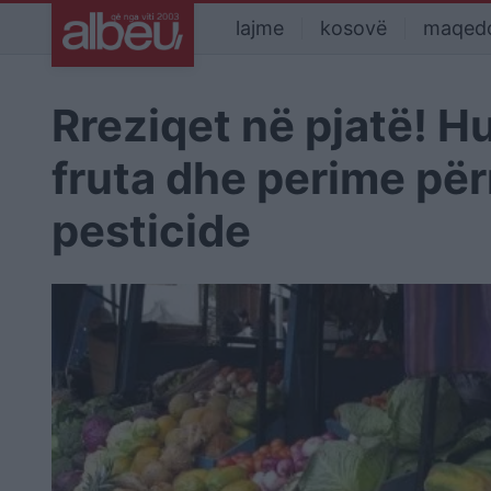
lajme
kosovë
maqed
Rreziqet në pjatë! H
fruta dhe perime p
pesticide