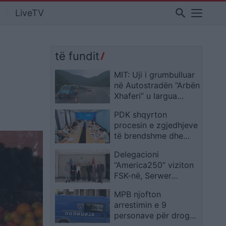
search
LiveTV
të fundit
MIT: Uji i grumbulluar
në Autostradën “Arbën
Xhaferi” u largua
menjëherë pas
PDK shqyrton
ndërhyrjes në terren
procesin e zgjedhjeve
të brendshme dhe
situatën aktuale
Delegacioni
politike
“America250” viziton
FSK-në, Serwer
vlerëson rolin e saj në
MPB njofton
misionet
arrestimin e 9
ndërkombëtare
personave për drogë
në vend, lëndë të