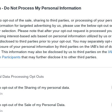
 -
Do Not Process My Personal Information
to opt-out of the sale, sharing to third parties, or processing of your per
formation for targeted advertising by us, please use the below opt-out s
r selection. Please note that after your opt-out request is processed y
eing interest-based ads based on personal information utilized by us or
disclosed to third parties prior to your opt-out. You may separately opt-
losure of your personal information by third parties on the IAB’s list of
. This information may also be disclosed by us to third parties on the
IA
Participants
that may further disclose it to other third parties.
ra nga supermarketet. Më shumë se 90% e mostrave t
he rrushit u gjetën të përmbajnë mbetje të të paktën 
mostër u gjetën deri në 23 kimikate të ndryshme!
l Data Processing Opt Outs
o opt-out of the Sharing of my personal data.
In
o opt-out of the Sale of my Personal Data.
In