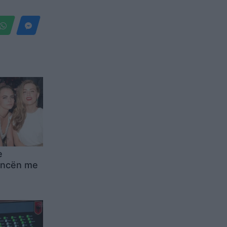
e
ancën me