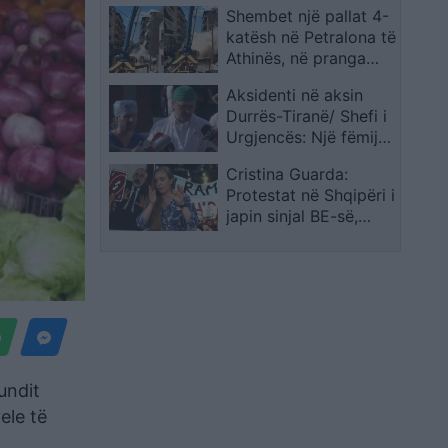
Shembet një pallat 4-
ndaluara zbulohen
katësh në Petralona të
edhe në Burgun e
Athinës, në pranga
Idrizovës
pronari dhe
Aksidenti në aksin
kontraktorët pas
Durrës-Tiranë/ Shefi i
dyshimeve për
Urgjencës: Një fëmijë
punimet pranë
është në gjendje të
godinës
Cristina Guarda:
rëndë ndërsa 5 të
Protestat në Shqipëri i
tjerë janë në operim
japin sinjal BE-së,
situata nuk mund të
lexohet vetëm nga
raportet
undit
ele të