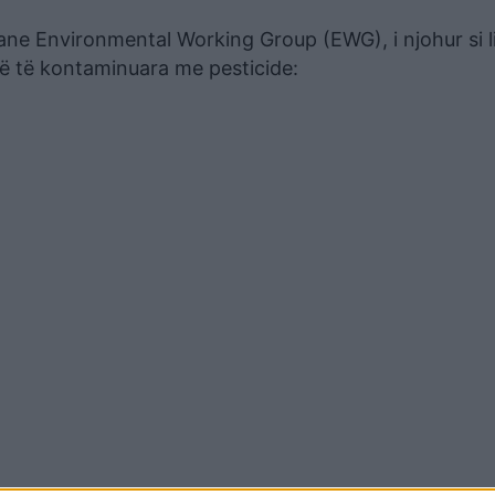
kane Environmental Working Group (EWG), i njohur si l
ë të kontaminuara me pesticide: