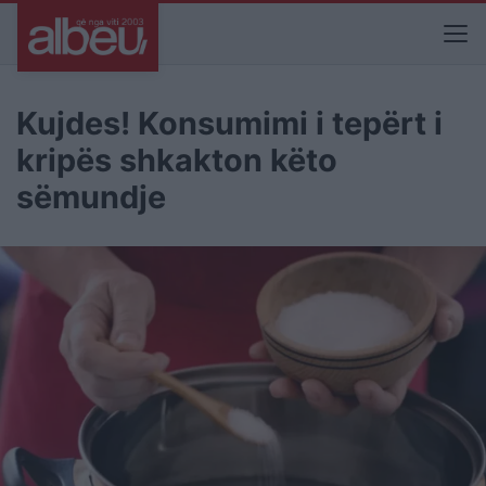
Kujdes! Konsumimi i tepërt i
kripës shkakton këto
sëmundje