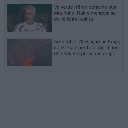
Valverde rrëfen befasinë nga
Mourinho: Nuk e mendoja se
do të ishte kështu
Arrestohet 73-vjeçari në Krujë,
ndezi zjarr për të djegur barin
dhe flakët u përhapën drejt
malit