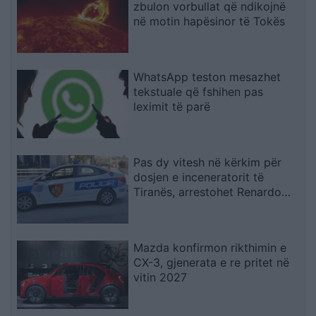
zbulon vorbullat që ndikojnë
në motin hapësinor të Tokës
WhatsApp teston mesazhet
tekstuale që fshihen pas
leximit të parë
Pas dy vitesh në kërkim për
dosjen e inceneratorit të
Tiranës, arrestohet Renardo
Nallbani në Palasë
Mazda konfirmon rikthimin e
CX-3, gjenerata e re pritet në
vitin 2027