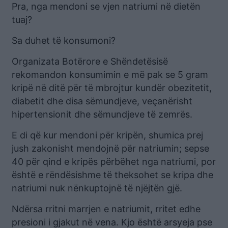
Pra, nga mendoni se vjen natriumi në dietën
tuaj?
Sa duhet të konsumoni?
Organizata Botërore e Shëndetësisë
rekomandon konsumimin e më pak se 5 gram
kripë në ditë për të mbrojtur kundër obezitetit,
diabetit dhe disa sëmundjeve, veçanërisht
hipertensionit dhe sëmundjeve të zemrës.
E di që kur mendoni për kripën, shumica prej
jush zakonisht mendojnë për natriumin; sepse
40 për qind e kripës përbëhet nga natriumi, por
është e rëndësishme të theksohet se kripa dhe
natriumi nuk nënkuptojnë të njëjtën gjë.
Ndërsa rritni marrjen e natriumit, rritet edhe
presioni i gjakut në vena. Kjo është arsyeja pse