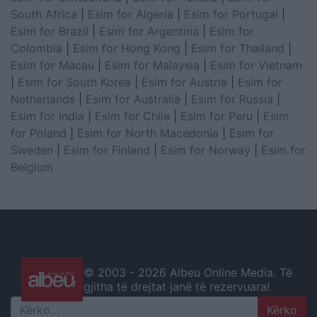
South Africa
|
Esim for Algeria
|
Esim for Portugal
|
Esim for Brazil
|
Esim for Argentina
|
Esim for
Colombia
|
Esim for Hong Kong
|
Esim for Thailand
|
Esim for Macau
|
Esim for Malaysia
|
Esim for Vietnam
|
Esim for South Korea
|
Esim for Austria
|
Esim for
Netherlands
|
Esim for Australia
|
Esim for Russia
|
Esim for India
|
Esim for Chile
|
Esim for Peru
|
Esim
for Poland
|
Esim for North Macedonia
|
Esim for
Sweden
|
Esim for Finland
|
Esim for Norway
|
Esim for
Belgium
© 2003 -
2026 Albeu Online Media. Të
gjitha të drejtat janë të rezervuara!