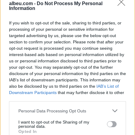
albeu.com -
Do Not Process My Personal
Information
Shtuar
më
26.09.2023 18:48
If you wish to opt-out of the sale, sharing to third parties, or
Tags:
,
,
albeu
konsumi
kripa
processing of your personal or sensitive information for
targeted advertising by us, please use the below opt-out
section to confirm your selection. Please note that after your
opt-out request is processed you may continue seeing
interest-based ads based on personal information utilized by
us or personal information disclosed to third parties prior to
your opt-out. You may separately opt-out of the further
disclosure of your personal information by third parties on the
IAB’s list of downstream participants. This information may
also be disclosed by us to third parties on the
IAB’s List of
Downstream Participants
that may further disclose it to other
third parties.
Personal Data Processing Opt Outs
Horoskopi 9 Gusht 2026/
Çfarë përfitimesh mund të
I want to opt-out of the Sharing of my
Çfarë kanë rezervuar yjet
sjellin fistekët për
personal data.
për secilën shenjë?
shëndetin?
Opted In