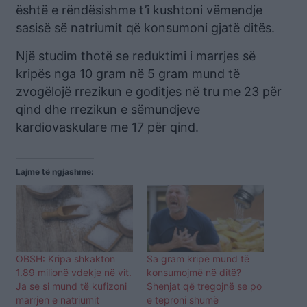
është e rëndësishme t’i kushtoni vëmendje
sasisë së natriumit që konsumoni gjatë ditës.
Një studim thotë se reduktimi i marrjes së
kripës nga 10 gram në 5 gram mund të
zvogëlojë rrezikun e goditjes në tru me 23 për
qind dhe rrezikun e sëmundjeve
kardiovaskulare me 17 për qind.
Lajme të ngjashme:
OBSH: Kripa shkakton
Sa gram kripë mund të
1.89 milionë vdekje në vit.
konsumojmë në ditë?
Ja se si mund të kufizoni
Shenjat që tregojnë se po
marrjen e natriumit
e teproni shumë