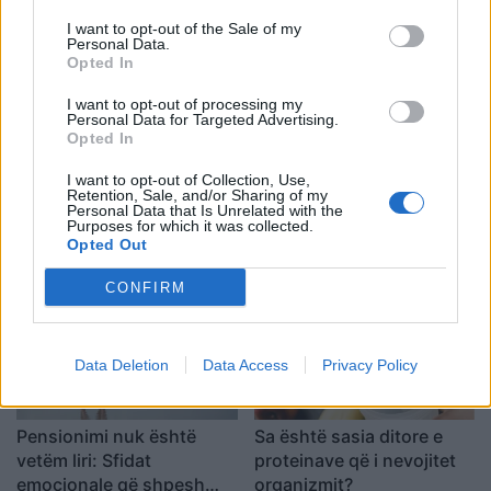
I want to opt-out of the Sale of my
Personal Data.
Opted In
I want to opt-out of processing my
Personal Data for Targeted Advertising.
Opted In
I want to opt-out of Collection, Use,
Analiza e re evidenton
Alec dhe Hilaria Baldwin:
Retention, Sale, and/or Sharing of my
lidhje mes konsumit të
shtatë fëmijë, sprova të
Personal Data that Is Unrelated with the
Purposes for which it was collected.
mishit të kuq dhe rrezikut
mëdha dhe një lidhje që i
Opted Out
për kancer pankreatik
mbajti të bashkuar
CONFIRM
Data Deletion
Data Access
Privacy Policy
Pensionimi nuk është
Sa është sasia ditore e
vetëm liri: Sfidat
proteinave që i nevojitet
emocionale që shpesh
organizmit?