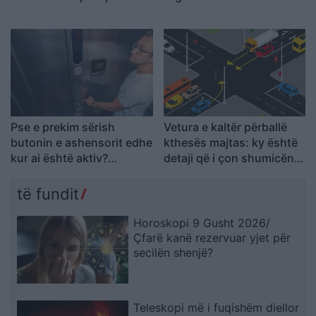
mbeten në heshtje
Pse e prekim sërish
Vetura e kaltër përballë
butonin e ashensorit edhe
kthesës majtas: ky është
kur ai është aktiv?
detaji që i çon shumicën
Shpjegimi psikologjik pas
në përgjigje të gabuar
këtij veprimi
të fundit
Horoskopi 9 Gusht 2026/
Çfarë kanë rezervuar yjet për
secilën shenjë?
Teleskopi më i fuqishëm diellor