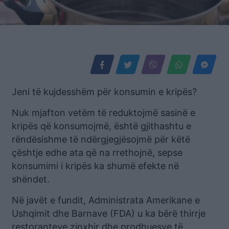
Jeni të kujdesshëm për konsumin e kripës?
Nuk mjafton vetëm të reduktojmë sasinë e
kripës që konsumojmë, është gjithashtu e
rëndësishme të ndërgjegjësojmë për këtë
çështje edhe ata që na rrethojnë, sepse
konsumimi i kripës ka shumë efekte në
shëndet.
Në javët e fundit, Administrata Amerikane e
Ushqimit dhe Barnave (FDA) u ka bërë thirrje
restoranteve zinxhir dhe prodhuesve të