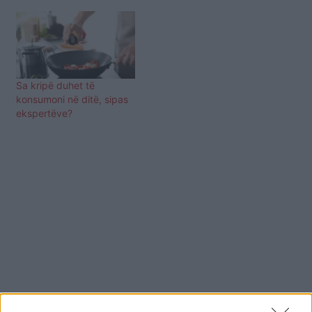
Sa kripë duhet të
konsumoni në ditë, sipas
ekspertëve?