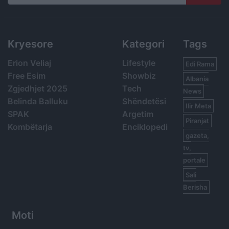
Search
Kryesore
Kategori
Tags
Erion Veliaj
Lifestyle
Edi Rama
Free Esim
Showbiz
Albania
Zgjedhjet 2025
Tech
News
Belinda Balluku
Shëndetësi
Ilir Meta
SPAK
Argetim
Piranjat
Kombëtarja
Enciklopedi
gazeta,
tv,
portale
Sali
Berisha
Moti