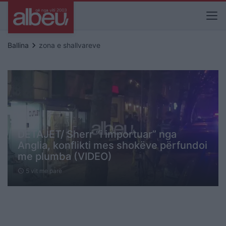
keyboard_arrow_right
Ballina
zona e shallvareve
DETAJET/ Sherr “i importuar” nga
Anglia, konflikti mes shokëve përfundoi
me plumba (VIDEO)
5 vit me parë
schedule