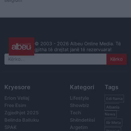
© 2003 -
2026 Albeu Online Media. Të
gjitha të drejtat janë të rezervuara!
Search
Kryesore
Kategori
Tags
Erion Veliaj
Lifestyle
Edi Rama
Free Esim
Showbiz
Albania
Zgjedhjet 2025
Tech
News
Belinda Balluku
Shëndetësi
Ilir Meta
SPAK
Argetim
Piranjat