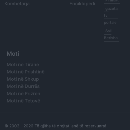
Kombëtarja
Enciklopedi
gazeta,
tv,
portale
Sali
Berisha
Moti
Moti në Tiranë
Moti në Prishtinë
Moti në Shkup
Moti në Durrës
Moti në Prizren
Moti në Tetovë
© 2003 -
2026 Të gjitha të drejtat janë të rezervuara!