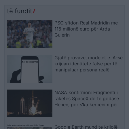
të fundit
PSG sfidon Real Madridin me
115 milionë euro për Arda
Gulerin
Gjatë provave, modelet e IA-së
krijuan identitete false për të
manipuluar persona realë
NASA konfirmon: Fragmenti i
raketës SpaceX do të godasë
Hënën, por s’ka kërcënim për
Tokën
Google Earth mund të krijojë