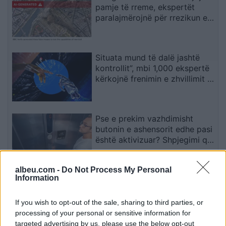
pamje të rreme, ekspertët
paralajmërojnë për rrezikun e
dezinformimit
Situata mund të dalë jashtë
kontrollit”, mbi 1,000 ekspertë
kërkojnë frenimin e zhvillimit të
IA-së
Pse e prekim vazhdimisht
butonin e ashensorit edhe pasi
është aktivizuar? Shpjegimi që
jep psikologjia
albeu.com -
Do Not Process My Personal
Information
A lejohet vetura e kaltër të
kthehet majtas? Detaji që çon
shumicën në gabim
If you wish to opt-out of the sale, sharing to third parties, or
processing of your personal or sensitive information for
targeted advertising by us, please use the below opt-out