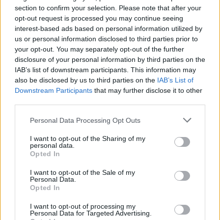
section to confirm your selection. Please note that after your
opt-out request is processed you may continue seeing
interest-based ads based on personal information utilized by
us or personal information disclosed to third parties prior to
your opt-out. You may separately opt-out of the further
disclosure of your personal information by third parties on the
IAB’s list of downstream participants. This information may
also be disclosed by us to third parties on the
IAB’s List of
Downstream Participants
that may further disclose it to other
third parties.
Personal Data Processing Opt Outs
I want to opt-out of the Sharing of my
personal data.
Opted In
I want to opt-out of the Sale of my
Personal Data.
Opted In
Esim for Global
|
Esim for Europe
|
Esim for Caribbean
|
Esim for USA
|
Esim for Italy
|
Esim for Spain
|
Esim
I want to opt-out of processing my
Personal Data for Targeted Advertising.
for Turkey
|
Esim for Germany
|
Esim for Greece
|
Esim