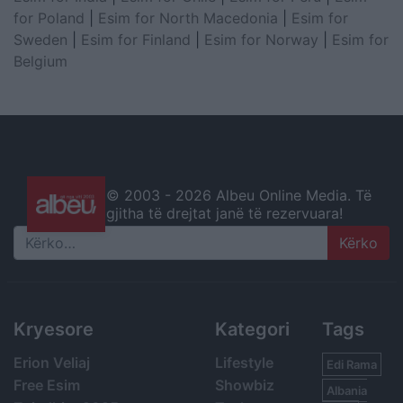
for Poland
|
Esim for North Macedonia
|
Esim for
Sweden
|
Esim for Finland
|
Esim for Norway
|
Esim for
Belgium
© 2003 -
2026 Albeu Online Media. Të
gjitha të drejtat janë të rezervuara!
Search
Kryesore
Kategori
Tags
Erion Veliaj
Lifestyle
Edi Rama
Free Esim
Showbiz
Albania