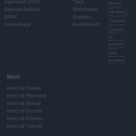
Zgjedhjet 2025
Tech
News
Belinda Balluku
Shëndetësi
Ilir Meta
SPAK
Argetim
Piranjat
Kombëtarja
Enciklopedi
gazeta,
tv,
portale
Sali
Berisha
Moti
Moti në Tiranë
Moti në Prishtinë
Moti në Shkup
Moti në Durrës
Moti në Prizren
Moti në Tetovë