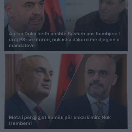
Agron Duka hedh poshtë Bashën pas humbjes: I
uroj PS-së fitoren, nuk isha dakord me djegien e
mandateve
Meta i përgjigjet Ramës për shkarkimin: Nuk
trembem!