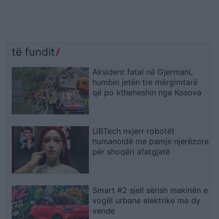
të fundit
Aksident fatal në Gjermani,
humbin jetën tre mërgimtarë
që po ktheheshin nga Kosova
UBTech nxjerr robotët
humanoidë me pamje njerëzore
për shoqëri afatgjatë
Smart #2 sjell sërish makinën e
vogël urbane elektrike me dy
vende