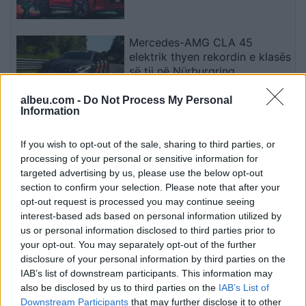
Mercedes-AMG CLA 45
elektrik thyen rekordin e klasës
së tij në Nürburgring
albeu.com -
Do Not Process My Personal
Information
Teleskopi më i fuqishëm diellor
zbulon vorbullat që ndikojnë
If you wish to opt-out of the sale, sharing to third parties, or
në motin hapësinor dhe Tokë
processing of your personal or sensitive information for
targeted advertising by us, please use the below opt-out
section to confirm your selection. Please note that after your
opt-out request is processed you may continue seeing
Bllokime të papritura të
interest-based ads based on personal information utilized by
llogarive të WhatsApp-it në të
us or personal information disclosed to third parties prior to
gjithë botën
your opt-out. You may separately opt-out of the further
disclosure of your personal information by third parties on the
IAB’s list of downstream participants. This information may
also be disclosed by us to third parties on the
IAB’s List of
Drejtues nga OpenAI, Meta dhe
Downstream Participants
that may further disclose it to other
Google bëjnë thirrje për frenim