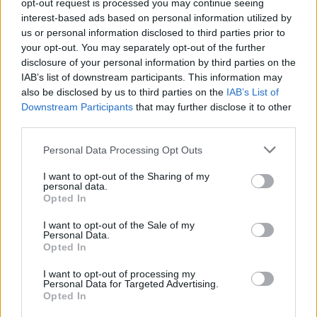
opt-out request is processed you may continue seeing
interest-based ads based on personal information utilized by
us or personal information disclosed to third parties prior to
your opt-out. You may separately opt-out of the further
disclosure of your personal information by third parties on the
Zjarri në Krujë/ Erion
Ngjarje tragjike në Ksamil/
IAB’s list of downstream participants. This information may
Braçe kundërshton
Babai godet
also be disclosed by us to third parties on the
IAB’s List of
kritikat: Asnjë person apo
aksidentalisht vajzën 4-
Downstream Participants
that may further disclose it to other
banesë nuk u dëmtua,
vjeçare me makinë, fëmija
third parties.
cinizëm të thuash se 4.2
humb jetën
milionë euro do ta
Personal Data Processing Opt Outs
shuanin menjëherë
I want to opt-out of the Sharing of my
personal data.
Opted In
I want to opt-out of the Sale of my
Vrasja e 20-vjeçarit në
Shqipëria i përgjigjet
Personal Data.
Korçë/ Balliu: Edi Rama ka
Zelenskyt për Kosovën:
Opted In
dështuar, siguria publike
Krahasimi me Ukrainën
I want to opt-out of processing my
është kthyer në pasiguri
është i gabuar
Personal Data for Targeted Advertising.
kronike dhe thirrja “Jepe
të fundit
Opted In
dorëheqjen” merr tjetër