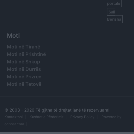
portale
Sali
Berisha
Moti
Moti në Tiranë
Moti në Prishtinë
Moti në Shkup
Moti në Durrës
Moti në Prizren
Moti në Tetovë
© 2003 -
2026 Të gjitha të drejtat janë të rezervuara!
Kontaktoni
Kushtet e Përdorimit
Privacy Policy
Powered by:
orihost.com