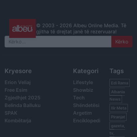
© 2003 -
2026 Albeu Online Media. Të
gjitha të drejtat janë të rezervuara!
Search
Kryesore
Kategori
Tags
Erion Veliaj
Lifestyle
Edi Rama
Free Esim
Showbiz
Albania
Zgjedhjet 2025
Tech
News
Belinda Balluku
Shëndetësi
Ilir Meta
SPAK
Argetim
Piranjat
Kombëtarja
Enciklopedi
gazeta,
tv,