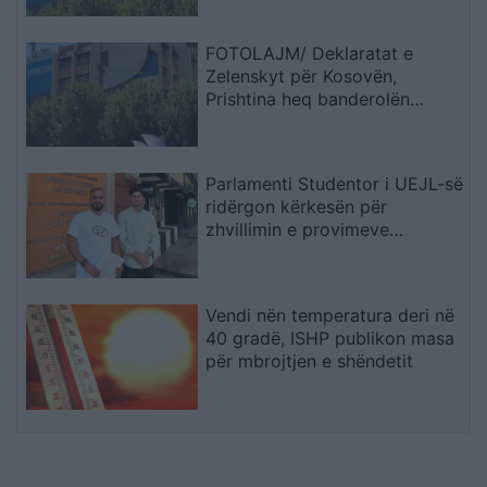
FOTOLAJM/ Deklaratat e
Zelenskyt për Kosovën,
Prishtina heq banderolën
gjigande me mbishkrimin ‘Free
Ukraine’
Parlamenti Studentor i UEJL-së
ridërgon kërkesën për
zhvillimin e provimeve
shtetërore edhe në gjuhën
shqipe
Vendi nën temperatura deri në
40 gradë, ISHP publikon masa
për mbrojtjen e shëndetit