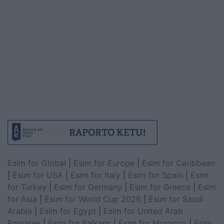
Esim for Global
|
Esim for Europe
|
Esim for Caribbean
|
Esim for USA
|
Esim for Italy
|
Esim for Spain
|
Esim
for Turkey
|
Esim for Germany
|
Esim for Greece
|
Esim
for Asia
|
Esim for World Cup 2026
|
Esim for Saudi
Arabia
|
Esim for Egypt
|
Esim for United Arab
Emirates
|
Esim for Balkans
|
Esim for Morocco
|
Esim