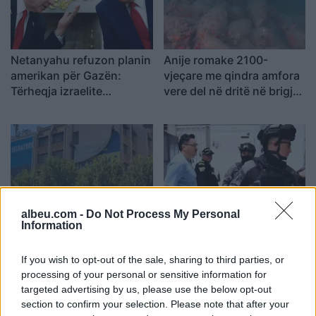
Netanyahu refuzon planin
Anije romake 2100-
amerikan për Gazën:
vjeçare me qindra amfora
Tërheqja izraelite
vere del në dritë në brigjet
kushtëzohet me
e Siçilisë
çarmatimin e Hamasit
albeu.com -
Do Not Process My Personal
FOTOLAJM/ Deklaratat e
Dy shpërthime tronditin
Information
Zelenskyt për Kosovën,
Kolumbinë, një polic vritet
Prishtina heq banderolën
nga droni me eksploziv
If you wish to opt-out of the sale, sharing to third parties, or
gjigande me mbishkrimin
processing of your personal or sensitive information for
‘Free Ukraine’
targeted advertising by us, please use the below opt-out
section to confirm your selection. Please note that after your