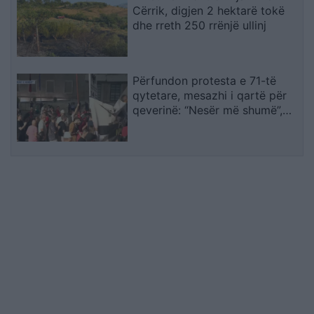
Cërrik, digjen 2 hektarë tokë
dhe rreth 250 rrënjë ullinj
Përfundon protesta e 71-të
qytetare, mesazhi i qartë për
qeverinë: “Nesër më shumë”,
kërkohet largimi i Ramës