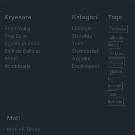
Kryesore
Kategori
Tags
Erion Veliaj
Lifestyle
Edi Rama
Free Esim
Showbiz
Albania
Zgjedhjet 2025
Tech
News
Belinda Balluku
Shëndetësi
Ilir Meta
SPAK
Argetim
Piranjat
Kombëtarja
Enciklopedi
gazeta,
tv,
portale
Sali
Berisha
Moti
Moti në Tiranë