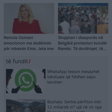
krim të organizuar
Remzie Osmani
Shqiptari i diasporës në
emocionon me dedikimin
Belgjikë proteston kundër
për mbesën Ema: Jeta ime
Ramës: Të dorëhiqet, të
rinjtë të drejtojnë
Shqipërinë larg politikës
të fundit
së vjetër
WhatsApp teston mesazhet
tekstuale që fshihen sapo
lexohen
Buzhala: Serbia përfiton mbi
1.2 miliardë m³ ujë në vit nga