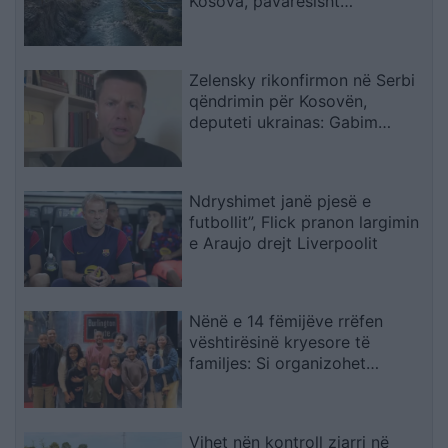
Kosova, pavarësisht
kërcënimeve për Ibërin
Zelensky rikonfirmon në Serbi
qëndrimin për Kosovën,
deputeti ukrainas: Gabim
diplomatik, Ukraina duhet ta
njohë
Ndryshimet janë pjesë e
futbollit”, Flick pranon largimin
e Araujo drejt Liverpoolit
Nënë e 14 fëmijëve rrëfen
vështirësinë kryesore të
familjes: Si organizohet
transporti
Vihet nën kontroll zjarri në