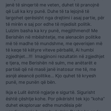
jenë të sinqertë me veten, duhet të pranojnë
që Luli ka kry punë. Duhe të ta lejojnë të
largohet qerësisht nga drejtimi i asaj partie, për
të mirën e saj por edhe të mjedisit politik.
Lulzim basha ka kry punë, megjithmend! Me
Berishën në mbështetje, me alenacën politike
më të madhe të mundshme, me qeverisjen më
të keqe të këtyre viteve përballë, Ai humbi
zgjedhjet…!!! Imagjinoni rezultatin në zgjedhjet
e tjera, me Berishën në sulm, me anëtarët e
partisë që në masë janë inatosur me të, me
asnjë aleancë politike… Kjo quhet të kryesh
punë, me punën që bën.
Ikja e Lulit është ngjarje e sigurtë. Sigurisht
është çështje kohe. Por pikërisht tek kjo “koha”
duhet eksploruar edhe mundësia për