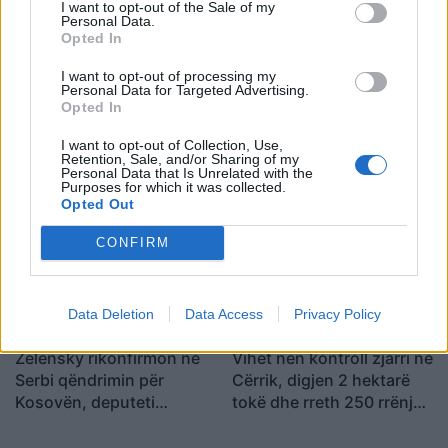
I want to opt-out of the Sale of my
Shtuar
më
23.09.2021 11:22
Personal Data.
Opted In
Tags:
,
,
Lulzim Basha
Sali Berisha
ylli
manjani
I want to opt-out of processing my
Personal Data for Targeted Advertising.
Opted In
I want to opt-out of Collection, Use,
Retention, Sale, and/or Sharing of my
Personal Data that Is Unrelated with the
Purposes for which it was collected.
Opted Out
CONFIRM
Data Deletion
Data Access
Privacy Policy
Zelensky rikonfirmon në
Vihet nën kontroll zjarri në
Serbi qëndrimin për
Cërrik, digjen 2 hektarë
Kosovën, deputeti
tokë dhe rreth 250 rrënjë
ukrainas: Gabim
ullinj
diplomatik, Ukraina duhet