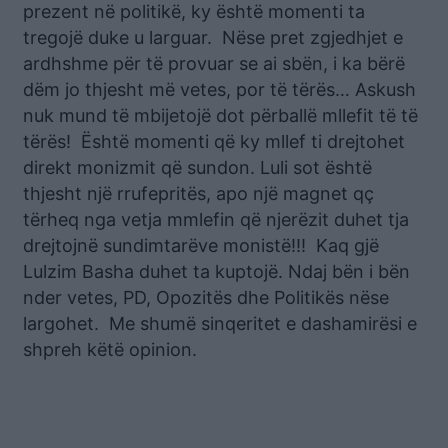
prezent në politikë, ky është momenti ta
tregojë duke u larguar. Nëse pret zgjedhjet e
ardhshme për të provuar se ai sbën, i ka bërë
dëm jo thjesht më vetes, por të tërës… Askush
nuk mund të mbijetojë dot përballë mllefit të të
tërës! Është momenti që ky mllef ti drejtohet
direkt monizmit që sundon. Luli sot është
thjesht një rrufepritës, apo një magnet qç
tërheq nga vetja mmlefin që njerëzit duhet tja
drejtojnë sundimtarëve monistë!!! Kaq gjë
Lulzim Basha duhet ta kuptojë. Ndaj bën i bën
nder vetes, PD, Opozitës dhe Politikës nëse
largohet. Me shumë sinqeritet e dashamirësi e
shpreh këtë opinion.