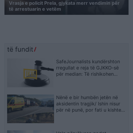
Vrasja e policit Prela, gjykata merr vendimin për
të arrestuarin e vetëm
të fundit
SafeJournalists kundërshton
rregullat e reja të GJKKO-së
për median: Të rishikohen
kufizimet ndaj gazetarëve dhe
informimit publik
Nënë e bir humbën jetën në
aksidentin tragjik/ Ishin nisur
për në punë, por fati u kishte
rezervuar udhëtimin e fundit
(FOTO)