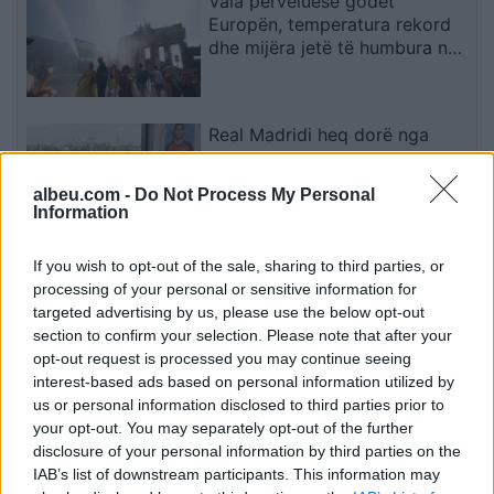
Vala përvëluese godet
Europën, temperatura rekord
dhe mijëra jetë të humbura nga
nxehtësia
Real Madridi heq dorë nga
përforcimet në mesfushë pasi
dështoi marrëveshja me Rodrin
albeu.com -
Do Not Process My Personal
Information
Ende pa njoftim për vazhdimin
If you wish to opt-out of the sale, sharing to third parties, or
e seancës konstituive të
processing of your personal or sensitive information for
Kuvendit
targeted advertising by us, please use the below opt-out
section to confirm your selection. Please note that after your
opt-out request is processed you may continue seeing
interest-based ads based on personal information utilized by
Aksidenti tragjik në Bavari,
us or personal information disclosed to third parties prior to
ambasadori Ajeti ngushëllon
your opt-out. You may separately opt-out of the further
familjarët e tre viktimave nga
disclosure of your personal information by third parties on the
Kosova
IAB’s list of downstream participants. This information may