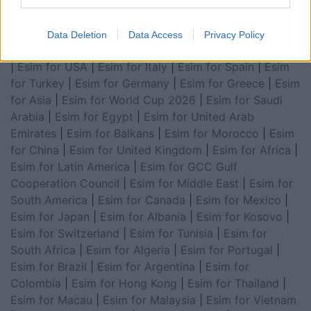
Data Deletion
Data Access
Privacy Policy
Esim for Global
|
Esim for Europe
|
Esim for Caribbean
|
Esim for USA
|
Esim for Italy
|
Esim for Spain
|
Esim
for Turkey
|
Esim for Germany
|
Esim for Greece
|
Esim
for Asia
|
Esim for World Cup 2026
|
Esim for Saudi
Arabia
|
Esim for Egypt
|
Esim for United Arab
Emirates
|
Esim for Balkans
|
Esim for Morocco
|
Esim
for China
|
Esim for United Kingdom
|
Esim for Africa
|
Esim for Latin America
|
Esim for GCC Gulf
Cooperation Council
|
Esim for Middle East
|
Esim for
South America
|
Esim for Canada
|
Esim for Mexico
|
Esim for Japan
|
Esim for Albania
|
Esim for Kosovo
|
Esim for Switzerland
|
Esim for Tunisia
|
Esim for
South Africa
|
Esim for Algeria
|
Esim for Portugal
|
Esim for Brazil
|
Esim for Argentina
|
Esim for
Colombia
|
Esim for Hong Kong
|
Esim for Thailand
|
Esim for Macau
|
Esim for Malaysia
|
Esim for Vietnam