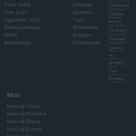
Erion Veliaj
Lifestyle
Edi Rama
Free Esim
Showbiz
Albania
Zgjedhjet 2025
Tech
News
Belinda Balluku
Shëndetësi
Ilir Meta
SPAK
Argetim
Piranjat
Kombëtarja
Enciklopedi
gazeta,
tv,
portale
Sali
Berisha
Moti
Moti në Tiranë
Moti në Prishtinë
Moti në Shkup
Moti në Durrës