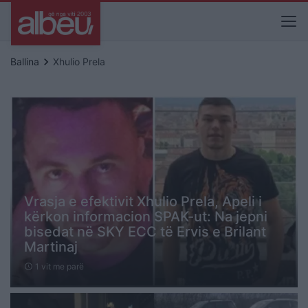
keyboard_arrow_right
Ballina
Xhulio Prela
Vrasja e efektivit Xhulio Prela, Apeli i
kërkon informacion SPAK-ut: Na jepni
bisedat në SKY ECC të Ervis e Brilant
Martinaj
1 vit me parë
schedule