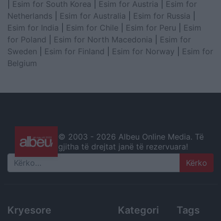
|
Esim for South Korea
|
Esim for Austria
|
Esim for
Netherlands
|
Esim for Australia
|
Esim for Russia
|
Esim for India
|
Esim for Chile
|
Esim for Peru
|
Esim
for Poland
|
Esim for North Macedonia
|
Esim for
Sweden
|
Esim for Finland
|
Esim for Norway
|
Esim for
Belgium
© 2003 -
2026 Albeu Online Media. Të
gjitha të drejtat janë të rezervuara!
Search
Kryesore
Kategori
Tags