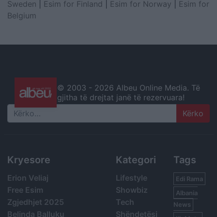
Sweden
|
Esim for Finland
|
Esim for Norway
|
Esim for
Belgium
© 2003 -
2026 Albeu Online Media. Të
gjitha të drejtat janë të rezervuara!
Search
Kryesore
Kategori
Tags
Erion Veliaj
Lifestyle
Edi Rama
Free Esim
Showbiz
Albania
Zgjedhjet 2025
Tech
News
Belinda Balluku
Shëndetësi