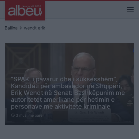
keyboard_arrow_right
Ballina
wendt erik
“SPAK, i pavarur dhe i suksesshëm”,
Kandidati për ambasador në Shqipëri,
Erik Wendt në Senat: Bashkëpunim me
autoritetet amerikane për hetimin e
personave me aktivitete kriminale
3 muaj me parë
schedule