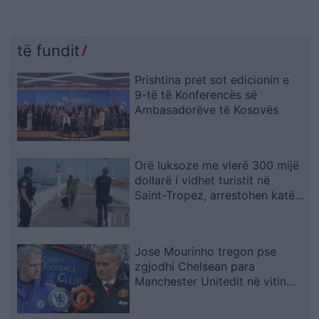
të fundit
Prishtina pret sot edicionin e
9-të të Konferencës së
Ambasadorëve të Kosovës
Orë luksoze me vlerë 300 mijë
dollarë i vidhet turistit në
Saint-Tropez, arrestohen katër
spanjollë
Jose Mourinho tregon pse
zgjodhi Chelsean para
Manchester Unitedit në vitin
2013: “Kisha nevojë të
ndihesha i dashur