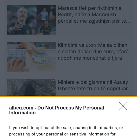
Maresca flet për rikthimin e
Rodrit, ndërsa Marmoush
përballet me zgjedhjen për të
ardhmen
Këmbimi valutor/ Me sa blihen
e shiten dollari dhe euro, çfarë
ndodh me monedhat e tjera
Miniera e paligjshme në Azuay
fshehte tetë trupa të copëtuar
albeu.com -
Do Not Process My Personal
Information
Ndahet nga jeta në moshën
84-vjeçare Ben Jones, aktori i
If you wish to opt-out of the sale, sharing to third parties, or
“The Dukes of Hazzard
processing of your personal or sensitive information for