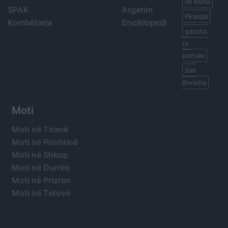
Ilir Meta
SPAK
Argetim
Piranjat
Kombëtarja
Enciklopedi
gazeta,
tv,
portale
Sali
Berisha
Moti
Moti në Tiranë
Moti në Prishtinë
Moti në Shkup
Moti në Durrës
Moti në Prizren
Moti në Tetovë