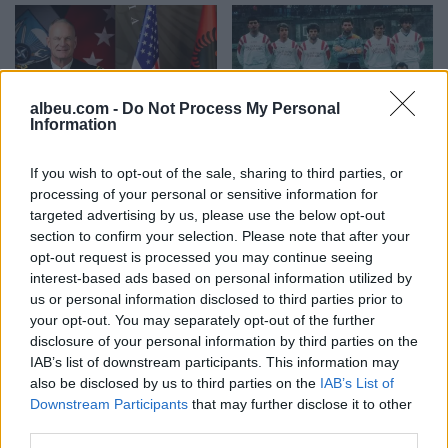
albeu.com -
Do Not Process My Personal
Information
Eric Wendt konfirmohet
Futbolli librazhdas në zi,
nga Senati si ambasador i
ndahet nga jeta Besnik
If you wish to opt-out of the sale, sharing to third parties, or
SHBA-së në Shqipëri,
Çota, ish-kapiten dhe ish-
processing of your personal or sensitive information for
emërimi pret firmën e
trajner i Sopotit
targeted advertising by us, please use the below opt-out
Trump
section to confirm your selection. Please note that after your
opt-out request is processed you may continue seeing
interest-based ads based on personal information utilized by
us or personal information disclosed to third parties prior to
your opt-out. You may separately opt-out of the further
disclosure of your personal information by third parties on the
IAB’s list of downstream participants. This information may
Aksident fatal në Durrës,
Kërcënim me bombë në
also be disclosed by us to third parties on the
IAB’s List of
makina përplas për vdekje
Milano, gjashtë qendra
Downstream Participants
that may further disclose it to other
këmbësorin; drejtuesi
tregtare zbrazen pas
third parties.
shoqërohet në polici
mesazhit me email