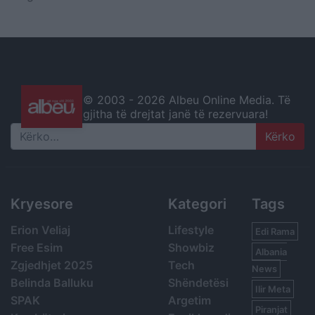
© 2003 -
2026 Albeu Online Media. Të
gjitha të drejtat janë të rezervuara!
Search
Kryesore
Kategori
Tags
Erion Veliaj
Lifestyle
Edi Rama
Free Esim
Showbiz
Albania
Zgjedhjet 2025
Tech
News
Belinda Balluku
Shëndetësi
Ilir Meta
SPAK
Argetim
Piranjat