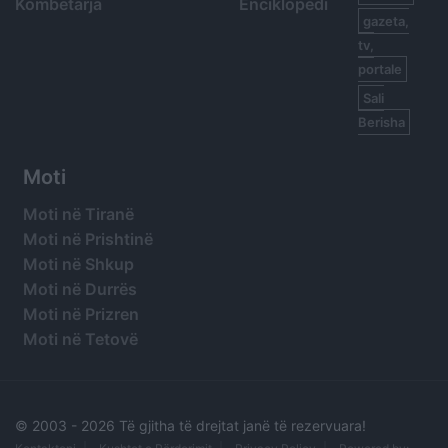
Kombëtarja
Enciklopedi
gazeta,
tv,
portale
Sali
Berisha
Moti
Moti në Tiranë
Moti në Prishtinë
Moti në Shkup
Moti në Durrës
Moti në Prizren
Moti në Tetovë
© 2003 -
2026 Të gjitha të drejtat janë të rezervuara!