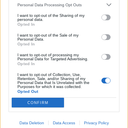
Personal Data Processing Opt Outs
I want to opt-out of the Sharing of my
personal data.
Opted In
I want to opt-out of the Sale of my
Personal Data.
SHBA ndal përkohësisht
Protesta e 67-të,
Opted In
avokadot nga Meksika
qytetarët marshojnë drejt
I want to opt-out of processing my
pas arrestimit të krerëve
Liqenit Artificial:
Personal Data for Targeted Advertising.
të grupeve kriminale
“Shqipëria meriton
Opted In
revolucion”
I want to opt-out of Collection, Use,
Retention, Sale, and/or Sharing of my
Personal Data that Is Unrelated with the
Purposes for which it was collected.
Opted Out
CONFIRM
Flakët përhapen me
Pedagogët në shërbim të
shpejtësi në Pocest të
regjimit! Apeli i aktivistes
Dibrës, disa banesa në
nga protesta: Të
Data Deletion
Data Access
Privacy Policy