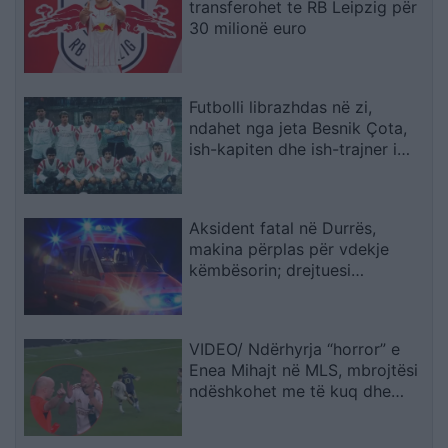
transferohet te RB Leipzig për
30 milionë euro
Futbolli librazhdas në zi,
ndahet nga jeta Besnik Çota,
ish-kapiten dhe ish-trajner i
Sopotit
Aksident fatal në Durrës,
makina përplas për vdekje
këmbësorin; drejtuesi
shoqërohet në polici
VIDEO/ Ndërhyrja “horror” e
Enea Mihajt në MLS, mbrojtësi
ndëshkohet me të kuq dhe
gjobë