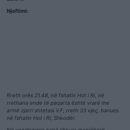
Njoftimi:
Rreth orës 21.48, në fshatin Hot i Ri, në
rrethana ende të paqarta është vrarë me
armë zjarri shtetasi V.F, rreth 33 vjeç, banues
në fshatin Hot i Ri, Shkodër.
Në vendngjarje kanë shkuar menjëherë