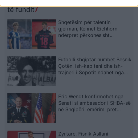
rrezik
bashkohemi për
Shqipërinë që meritojmë
të fundit
Shqetësim për talentin
gjerman, Kennet Eichhorn
ndërpret përkohësisht
karrierën për arsye
shëndetësore
Futbolli shqiptar humbet Besnik
Çotën, ish-kapiteni dhe ish-
trajneri i Sopotit ndahet nga
jeta në moshën 56-vjeçare
Eric Wendt konfirmohet nga
Senati si ambasador i SHBA-së
në Shqipëri, emërimi pret
firmën e Trump
Zyrtare, Fisnik Asllani