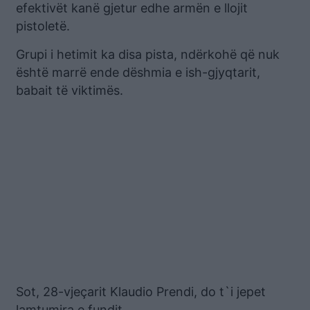
efektivët kanë gjetur edhe armën e llojit
pistoletë.
Grupi i hetimit ka disa pista, ndërkohë që nuk
është marrë ende dëshmia e ish-gjyqtarit,
babait të viktimës.
Sot, 28-vjeçarit Klaudio Prendi, do t`i jepet
lamtumira e fundit.