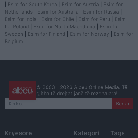
|
Esim for South Korea
|
Esim for Austria
|
Esim for
Netherlands
|
Esim for Australia
|
Esim for Russia
|
Esim for India
|
Esim for Chile
|
Esim for Peru
|
Esim
for Poland
|
Esim for North Macedonia
|
Esim for
Sweden
|
Esim for Finland
|
Esim for Norway
|
Esim for
Belgium
© 2003 -
2026 Albeu Online Media. Të
gjitha të drejtat janë të rezervuara!
Search
Kryesore
Kategori
Tags