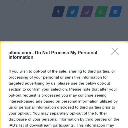
albeu.com -
Do Not Process My Personal
Information
If you wish to opt-out of the sale, sharing to third parties, or
processing of your personal or sensitive information for
Propozimi i PS për
PD kërkon të anulohet
targeted advertising by us, please use the below opt-out
shkrirjen e Bashkisë Klos/
tenderi 15 milionë euro
section to confirm your selection. Please note that after your
Flet kryebashkiakja
për avionët zjarrfikës,
opt-out request is processed you may continue seeing
socialiste Valbona Kola:
Vangjeli: Fituesja e lidhur
interest-based ads based on personal information utilized by
Jam shërbëtore e popullit,
me skandale në Spanjë, të
us or personal information disclosed to third parties prior to
karrigia është e
nisë hetimi i SPAK
your opt-out. You may separately opt-out of the further
përkohshme, nëse
disclosure of your personal information by third parties on the
qytetarët janë kundër, unë
IAB’s list of downstream participants. This information may