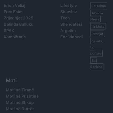
Erion Veliaj
Lifestyle
Edi Rama
Free Esim
Showbiz
Albania
Zgjedhjet 2025
Tech
News
Belinda Balluku
Shëndetësi
Ilir Meta
SPAK
Argetim
Piranjat
Kombëtarja
Enciklopedi
gazeta,
tv,
portale
Sali
Berisha
Moti
Moti në Tiranë
Moti në Prishtinë
Moti në Shkup
Moti në Durrës