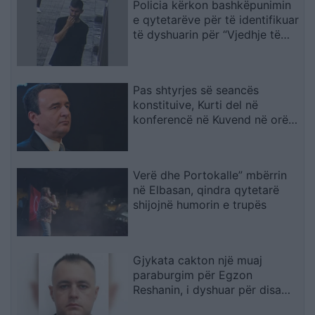
Policia kërkon bashkëpunimin
janë kundër, unë jam me ta
e qytetarëve për të identifikuar
(VIDEO)
të dyshuarin për “Vjedhje të
rëndë
Pas shtyrjes së seancës
konstituive, Kurti del në
konferencë në Kuvend në orën
12:30
Verë dhe Portokalle” mbërrin
në Elbasan, qindra qytetarë
shijojnë humorin e trupës
Gjykata cakton një muaj
paraburgim për Egzon
Reshanin, i dyshuar për disa
vepra penale