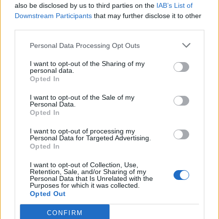
jam me ta (VIDEO)
also be disclosed by us to third parties on the
IAB’s List of
Downstream Participants
that may further disclose it to other
third parties.
Konstituimi i Kuvendit të
Detaje nga grabitja e
Kosovës, pritet zgjedhje e
argjendarisë në
Personal Data Processing Opt Outs
kryetarit të Parlamentit!
Paskuqan, autorët morën
I want to opt-out of the Sharing of my
Afat 60 ditë për
florinj me vlerë 1.5 mln
personal data.
Presidentin e ri
lekë dhe shmangën akset
Opted In
kryesore
I want to opt-out of the Sale of my
Personal Data.
Opted In
I want to opt-out of processing my
Personal Data for Targeted Advertising.
FOTOT+VIDEO/
VIDEO/ Momenti kur Sokol
Opted In
Sekuestrohen më shumë
Hoxha zbret në Rinas!
I want to opt-out of Collection, Use,
se 21 ton kokainë,
Policia: I akuzuar për tre
Retention, Sale, and/or Sharing of my
organizata me tre degë
vrasje, u deportua nga
Personal Data that Is Unrelated with the
Purposes for which it was collected.
vepronte në Spanjë dhe
SHBA në Shqipëri
Opted Out
Ekuador! Njëra e lidhur me
shqiptarët në Dubai
CONFIRM