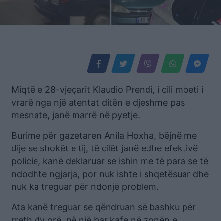
Miqtë e 28-vjeçarit Klaudio Prendi, i cili mbeti i
vrarë nga një atentat ditën e djeshme pas
mesnate, janë marrë në pyetje.
Burime për gazetaren Anila Hoxha, bëjnë me
dije se shokët e tij, të cilët janë edhe efektivë
policie, kanë deklaruar se ishin me të para se të
ndodhte ngjarja, por nuk ishte i shqetësuar dhe
nuk ka treguar për ndonjë problem.
Ata kanë treguar se qëndruan së bashku për
rreth dy orë, në një bar kafe në zonën e