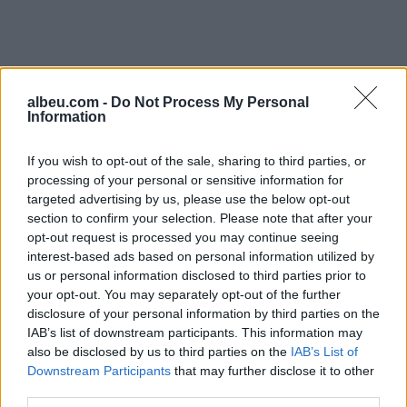
albeu.com -
Do Not Process My Personal
Information
If you wish to opt-out of the sale, sharing to third parties, or
processing of your personal or sensitive information for
targeted advertising by us, please use the below opt-out
section to confirm your selection. Please note that after your
Shtuar
më
20.11.2024 09:31
opt-out request is processed you may continue seeing
Tags:
,
,
interest-based ads based on personal information utilized by
Klaudio Prendi
ublikohen pamjet
us or personal information disclosed to third parties prior to
vrasja
your opt-out. You may separately opt-out of the further
disclosure of your personal information by third parties on the
IAB’s list of downstream participants. This information may
also be disclosed by us to third parties on the
IAB’s List of
Downstream Participants
that may further disclose it to other
third parties.