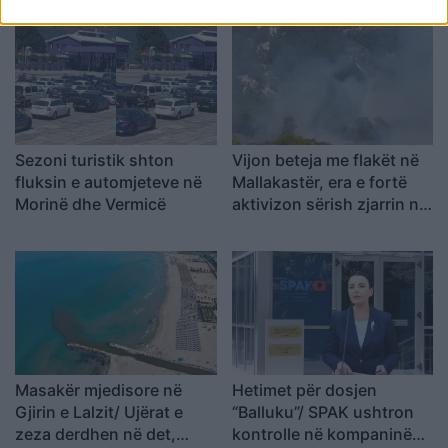
shkrumbua vetëm një
ajrore
magazinë
Sezoni turistik shton
Vijon beteja me flakët në
fluksin e automjeteve në
Mallakastër, era e fortë
Morinë dhe Vermicë
aktivizon sërish zjarrin në
Drenie
Masakër mjedisore në
Hetimet për dosjen
Gjirin e Lalzit/ Ujërat e
“Balluku”/ SPAK ushtron
zeza derdhen në det,
kontrolle në kompaninë