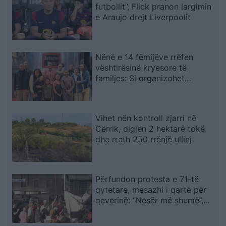
futbollit”, Flick pranon largimin
e Araujo drejt Liverpoolit
Nënë e 14 fëmijëve rrëfen
vështirësinë kryesore të
familjes: Si organizohet
transporti
Vihet nën kontroll zjarri në
Cërrik, digjen 2 hektarë tokë
dhe rreth 250 rrënjë ullinj
Përfundon protesta e 71-të
qytetare, mesazhi i qartë për
qeverinë: “Nesër më shumë”,
kërkohet largimi i Ramës