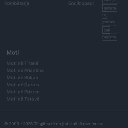
Kombëtarja
Enciklopedi
gazeta,
tv,
portale
Sali
Berisha
Moti
Moti në Tiranë
Moti në Prishtinë
Moti në Shkup
Moti në Durrës
Moti në Prizren
Moti në Tetovë
© 2003 -
2026 Të gjitha të drejtat janë të rezervuara!