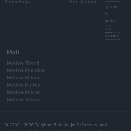
Kombëtarja
Enciklopedi
gazeta,
tv,
portale
Sali
Berisha
Moti
Moti në Tiranë
Moti në Prishtinë
Moti në Shkup
Moti në Durrës
Moti në Prizren
Moti në Tetovë
© 2003 -
2026 Të gjitha të drejtat janë të rezervuara!