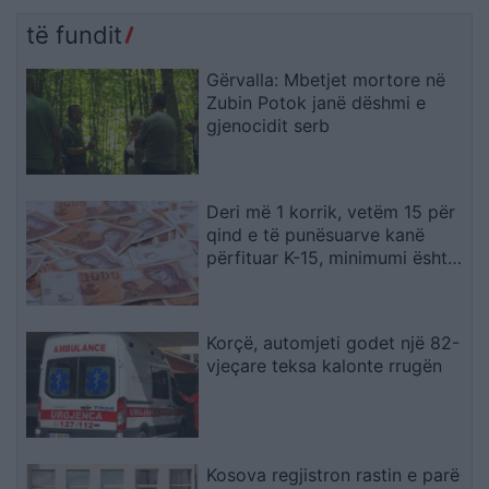
të fundit
Gërvalla: Mbetjet mortore në
Zubin Potok janë dëshmi e
gjenocidit serb
Deri më 1 korrik, vetëm 15 për
qind e të punësuarve kanë
përfituar K-15, minimumi është
19.567 denarë
Korçë, automjeti godet një 82-
vjeçare teksa kalonte rrugën
Kosova regjistron rastin e parë