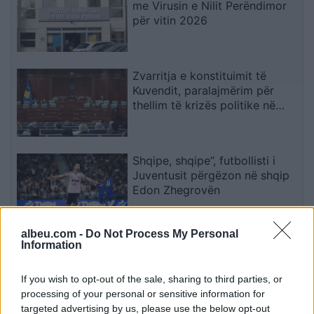
me Virusin e Nilit Perëndimor
për vitin 2026
Zvarritja e konstituimit të
Kuvendit, paralajmërim për
thellim të krizës politike në
Kosovë
Shqipe, shqipe”, futbollisti i
Juventusit përgëzon në shqip
Edon Zhegrovën
albeu.com -
Do Not Process My Personal
Sarandë, gjykata cakton masat
Information
për pesë të arrestuarit e kapur
me armë në Gjashtë
If you wish to opt-out of the sale, sharing to third parties, or
processing of your personal or sensitive information for
targeted advertising by us, please use the below opt-out