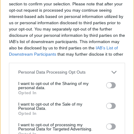
section to confirm your selection. Please note that after your
opt-out request is processed you may continue seeing
interest-based ads based on personal information utilized by
us or personal information disclosed to third parties prior to
your opt-out. You may separately opt-out of the further
disclosure of your personal information by third parties on the
IAB’s list of downstream participants. This information may
also be disclosed by us to third parties on the
IAB’s List of
Downstream Participants
that may further disclose it to other
third parties.
Personal Data Processing Opt Outs
I want to opt-out of the Sharing of my
personal data.
Opted In
I want to opt-out of the Sale of my
Personal Data.
Opted In
Esim for Global
|
Esim for Europe
|
Esim for Caribbean
|
Esim for USA
|
Esim for Italy
|
Esim for Spain
|
Esim
I want to opt-out of processing my
Personal Data for Targeted Advertising.
for Turkey
|
Esim for Germany
|
Esim for Greece
|
Esim
Opted In