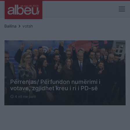
keyboard_arrow_right
Ballina
votsh
Përrenjas/ Përfundon numërimi i
votave, zgjidhet kreu i ri i PD-së
4 vit me parë
schedule