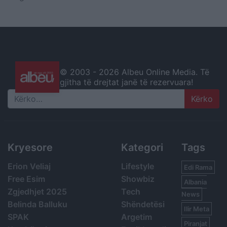
© 2003 -
2026 Albeu Online Media. Të
gjitha të drejtat janë të rezervuara!
Search
Kryesore
Kategori
Tags
Erion Veliaj
Lifestyle
Edi Rama
Free Esim
Showbiz
Albania
Zgjedhjet 2025
Tech
News
Belinda Balluku
Shëndetësi
Ilir Meta
SPAK
Argetim
Piranjat