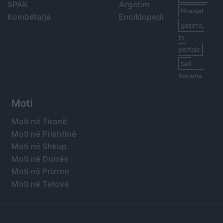
SPAK
Argetim
Piranjat
Kombëtarja
Enciklopedi
gazeta,
tv,
portale
Sali
Berisha
Moti
Moti në Tiranë
Moti në Prishtinë
Moti në Shkup
Moti në Durrës
Moti në Prizren
Moti në Tetovë