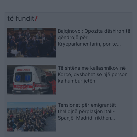
të fundit
Bajqinovci: Opozita dëshiron të
qëndrojë për
Kryeparlamentarin, por të
largohet për Presidentin
Të shtëna me kallashnikov në
Korçë, dyshohet se një person
ka humbur jetën
Tensionet për emigrantët
thellojnë përplasjen Itali-
Spanjë, Madridi rikthen
kontrollet në kufi