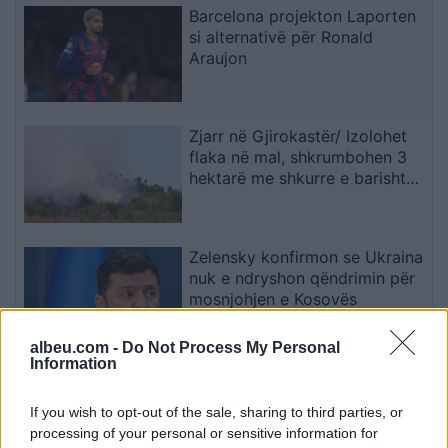
Barcelona projekton Laporten
si alternativë për Ronald
Araujon
Zjarr në Gjirokastër/ Izolohet
flaka në mal, shkrumbohen 3
hektarë me shkurre e barishte
në kufirin mes Golemit dhe
Progonatit
Zelensky konfirmon se Ukraina
nuk e ndryshon qëndrimin për
mosnjohjen e Kosovës
albeu.com -
Do Not Process My Personal
Information
Kusari-Lila akuzon opozitën
për politikë të nxitur nga
If you wish to opt-out of the sale, sharing to third parties, or
emocionet dhe mllefi
processing of your personal or sensitive information for