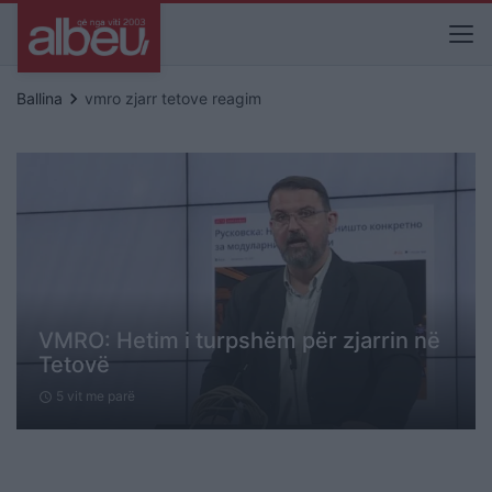
keyboard_arrow_right
Ballina
vmro zjarr tetove reagim
VMRO: Hetim i turpshëm për zjarrin në
Tetovë
5 vit me parë
schedule