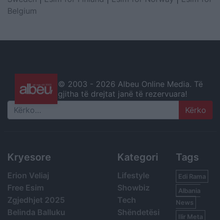
Belgium
© 2003 -
2026 Albeu Online Media. Të
gjitha të drejtat janë të rezervuara!
Search
Kryesore
Kategori
Tags
Erion Veliaj
Lifestyle
Edi Rama
Free Esim
Showbiz
Albania
Zgjedhjet 2025
Tech
News
Belinda Balluku
Shëndetësi
Ilir Meta