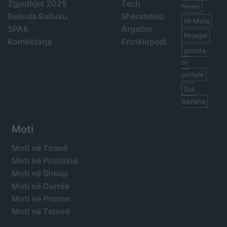
Zgjedhjet 2025
Tech
News
Belinda Balluku
Shëndetësi
Ilir Meta
SPAK
Argetim
Piranjat
Kombëtarja
Enciklopedi
gazeta,
tv,
portale
Sali
Berisha
Moti
Moti në Tiranë
Moti në Prishtinë
Moti në Shkup
Moti në Durrës
Moti në Prizren
Moti në Tetovë