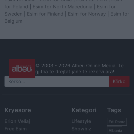
for Poland
|
Esim for North Macedonia
|
Esim for
Sweden
|
Esim for Finland
|
Esim for Norway
|
Esim for
Belgium
© 2003 -
2026 Albeu Online Media. Të
gjitha të drejtat janë të rezervuara!
Search
Kryesore
Kategori
Tags
Erion Veliaj
Lifestyle
Edi Rama
Free Esim
Showbiz
Albania