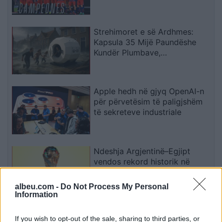
Strehimoret e së Ardhmes:
Kapsula 35 Mijë Paundëshe
Kundër Plumbave,
Shpërthimeve dhe Fatkeqësive
Natyrore
Apple hedh në gjyq OpenAI-n
për përvetësim të paligjshëm
të sekreteve industriale
Ndeshja Argjentinë–Egjipt
vendos rekord historik në
Google, kërkimet arrijnë nivele
të papara
albeu.com -
Do Not Process My Personal
Information
Kina zbulon robotë humanoidë
If you wish to opt-out of the sale, sharing to third parties, or
tepër realistë, të projektuar për