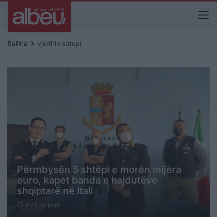
keyboard_arrow_right
Ballina
vjedhin shtepi
Përmbysën 5 shtëpi e morën mijëra
euro, kapet banda e hajdutëve
shqiptarë në Itali
4 vit me parë
schedule