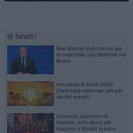
të fundit
Real Madridi shqyrton tre yje
të mesfushës pas dështimit me
Rodrin
Horoskopi 8 Gusht 2026/
Çfarë kanë rezervuar yjet për
secilën shenjë?
Liverpooli surprizon në
merkato, arrin akord për
huazimin e Ronald Araujos