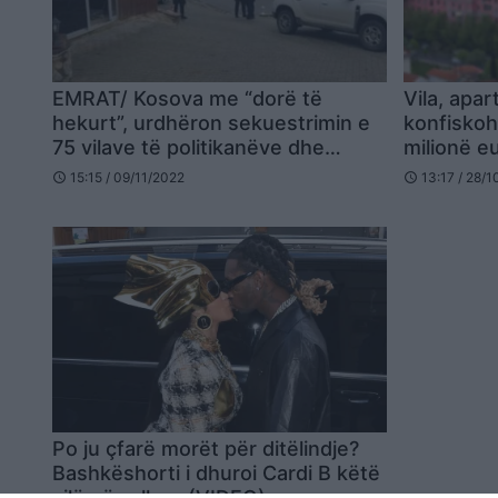
EMRAT/ Kosova me “dorë të
Vila, apa
hekurt”, urdhëron sekuestrimin e
konfiskoh
75 vilave të politikanëve dhe
milionë e
biznesmenëve
Peqini
15:15 / 09/11/2022
13:17 / 28/
schedule
schedule
Po ju çfarë morët për ditëlindje?
Bashkëshorti i dhuroi Cardi B këtë
vilë përrallore (VIDEO)