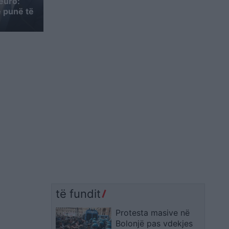
 euro:
e punë të
të fundit
Protesta masive në
Bolonjë pas vdekjes