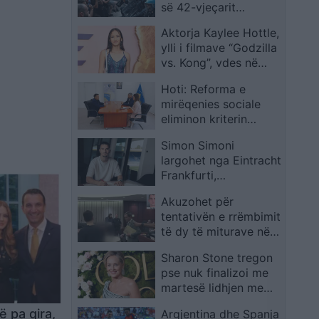
së 42-vjeçarit
maroken gjatë
Aktorja Kaylee Hottle,
arrestimit nga policia
ylli i filmave “Godzilla
vs. Kong”, vdes në
moshën 18 vjeçare
Hoti: Reforma e
mirëqenies sociale
eliminon kriterin
pesëvjeçar të moshës
Simon Simoni
largohet nga Eintracht
Frankfurti,
prezantohet te
Akuzohet për
Luzerni
tentativën e rrëmbimit
të dy të miturave në
SHBA, shqiptari
Sharon Stone tregon
tërhiqet nga
pse nuk finalizoi me
marrëveshja e fajësisë
martesë lidhjen me
dhe u tregon gishtin
stilistin 38-vjeçar kur
familjarëve në sallën e
ë pa qira,
Argjentina dhe Spanja
ajo ishte vetëm 19-