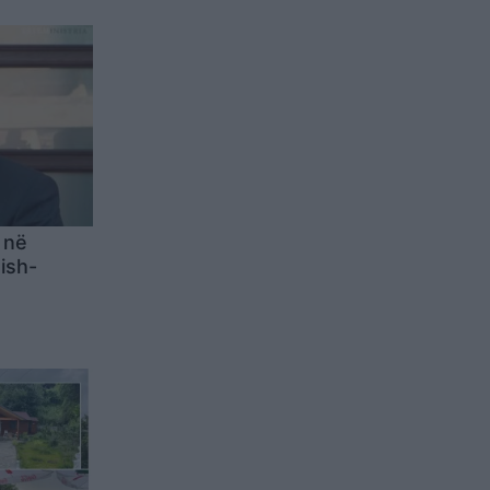
 në
ish-