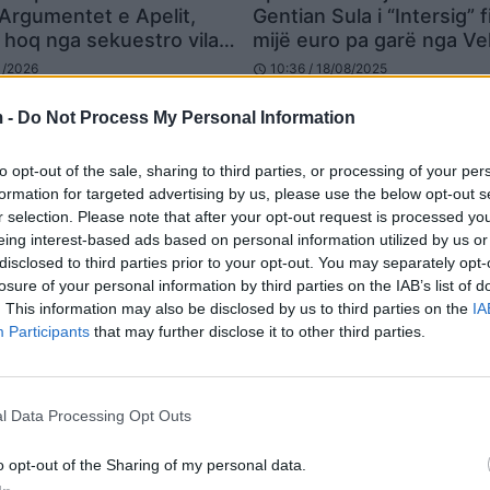
 Argumentet e Apelit,
Gentian Sula i “Intersig” 
u hoq nga sekuestro vila e
mijë euro pa garë nga Vel
 Monika Kryemadhit
01/2026
10:36 / 18/08/2025
schedule
 -
Do Not Process My Personal Information
to opt-out of the sale, sharing to third parties, or processing of your per
formation for targeted advertising by us, please use the below opt-out s
r selection. Please note that after your opt-out request is processed y
eing interest-based ads based on personal information utilized by us or
disclosed to third parties prior to your opt-out. You may separately opt-
losure of your personal information by third parties on the IAB’s list of
. This information may also be disclosed by us to third parties on the
IA
Participants
that may further disclose it to other third parties.
Gjykata e Lartë lë në fuq
sekuestron për vilën e M
Kryemadhit
15:07 / 20/03/2025
schedule
l Data Processing Opt Outs
o opt-out of the Sharing of my personal data.