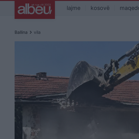
lajme
kosovë
maqed
keyboard_arrow_right
Ballina
vila