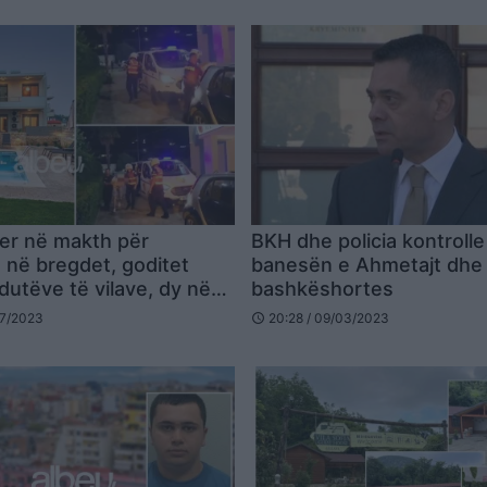
yer në makth për
BKH dhe policia kontrolle
 në bregdet, goditet
banesën e Ahmetajt dhe 
jdutëve të vilave, dy në
bashkëshortes
VIDEO)
07/2023
20:28 / 09/03/2023
schedule