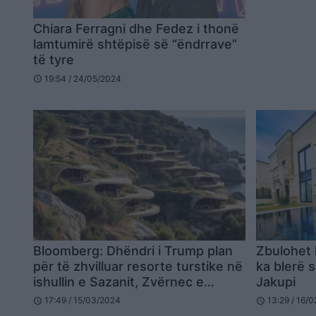
Chiara Ferragni dhe Fedez i thonë
lamtumirë shtëpisë së “ëndrrave”
të tyre
19:54 / 24/05/2024
schedule
Bloomberg: Dhëndri i Trump plan
Zbulohet 
për të zhvilluar resorte turstike në
ka blerë 
ishullin e Sazanit, Zvërnec e
Jakupi
Beograd! Investimi 1 miliardë
17:49 / 15/03/2024
13:29 / 16/
schedule
schedule
dollarë (FOTO)