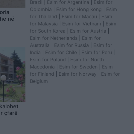
Brazil
|
Esim for Argentina
|
Esim for
Colombia
|
Esim for Hong Kong
|
Esim
oria
for Thailand
|
Esim for Macau
|
Esim
she në
for Malaysia
|
Esim for Vietnam
|
Esim
for South Korea
|
Esim for Austria
|
Esim for Netherlands
|
Esim for
Australia
|
Esim for Russia
|
Esim for
India
|
Esim for Chile
|
Esim for Peru
|
Esim for Poland
|
Esim for North
Macedonia
|
Esim for Sweden
|
Esim
for Finland
|
Esim for Norway
|
Esim for
Belgium
i kalohet
ër çfarë