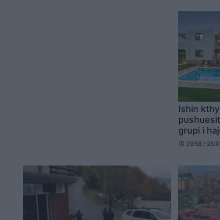
Ishin kth
pushuesit
grupi i ha
pranga (
09:58 / 25/
schedule