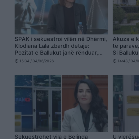
SPAK i sekuestroi vilën në Dhërmi,
Akuza e k
Klodiana Lala zbardh detaje:
të parav
Pozitat e Ballukut janë rënduar,
Si Balluk
kemi një ndryshim drastik…
tenderin e
15:34 / 04/06/2026
14:48 / 04/
schedule
schedule
fshehë vi
emër të v
Sekuestrohet vila e Belinda
U vlerësu