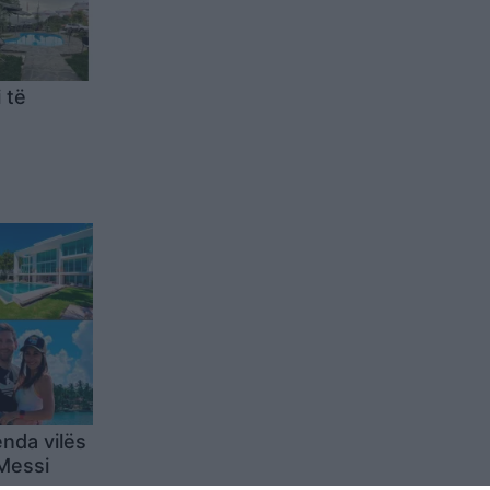
i të
enda vilës
 Messi