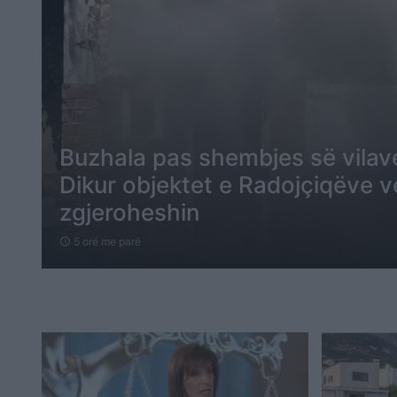
Buzhala pas shembjes së vilav
Dikur objektet e Radojçiqëve 
zgjeroheshin
5 orë me parë
schedule