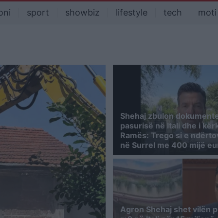
oni
sport
showbiz
lifestyle
tech
moti
Shehaj zbulon dokumente
pasurisë në Itali dhe i kë
Ramës: Trego si e ndërto
në Surrel me 400 mijë eu
Agron Shehaj shet vilën p