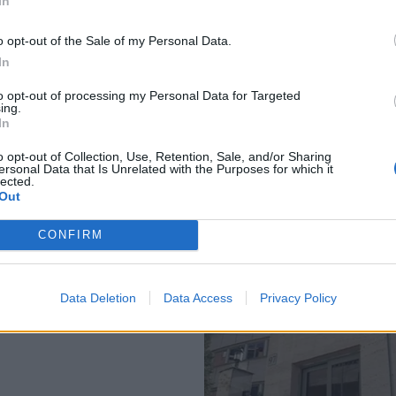
In
o opt-out of the Sale of my Personal Data.
In
to opt-out of processing my Personal Data for Targeted
ing.
In
vila trekatëshe me
Me VIDEO/ Në mes të pyl
o opt-out of Collection, Use, Retention, Sale, and/or Sharing
ersonal Data that Is Unrelated with the Purposes for which it
 Itali, në pranga 28-
pisha dhe me fushë tenisi
lected.
qiptar
pamjet e vilës super-luk
Out
Benet Becit
11/2024
19:10 / 02/11/2024
schedule
CONFIRM
Data Deletion
Data Access
Privacy Policy