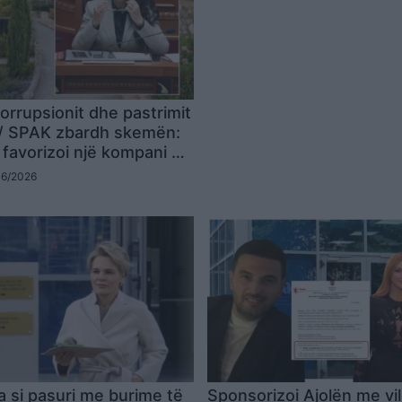
orrupsionit dhe pastrimit
e/ SPAK zbardh skemën:
u favorizoi një kompani në
 Albcontrol, tentoi të
06/2026
lën luksoze në Dhërmi në
artëses së saj
a si pasuri me burime të
Sponsorizoi Ajolën me vil