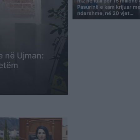
m2 në Itali për 15 milionë
Pasurinë e kam krijuar m
ndershme, në 20 vjet…
e në Ujman:
vetëm