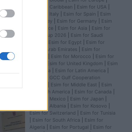
Esim for Caribbean
|
Esim for USA
|
Esim for Italy
|
Esim for Spain
|
Esim
for Turkey
|
Esim for Germany
|
Esim
for Greece
|
Esim for Asia
|
Esim for
World Cup 2026
|
Esim for Saudi
Arabia
|
Esim for Egypt
|
Esim for
United Arab Emirates
|
Esim for
lit me
Balkans
|
Esim for Morocco
|
Esim for
, dalin
China
|
Esim for United Kingdom
|
Esim
soze të
for Africa
|
Esim for Latin America
|
Esim for GCC Gulf Cooperation
Council
|
Esim for Middle East
|
Esim
for South America
|
Esim for Canada
|
Esim for Mexico
|
Esim for Japan
|
Esim for Albania
|
Esim for Kosovo
|
Esim for Switzerland
|
Esim for Tunisia
|
Esim for South Africa
|
Esim for
Algeria
|
Esim for Portugal
|
Esim for