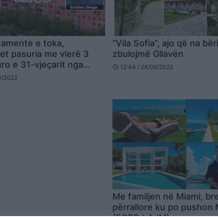
rtamente e toka,
“Vila Sofia”, ajo që na bër
et pasuria me vlerë 3
zbulojmë Gllavën
uro e 31-vjeçarit nga
12:44 / 24/06/2022
schedule
10/2022
Me familjen në Miami, br
përrallore ku po pushon
(FOTO LAJM)