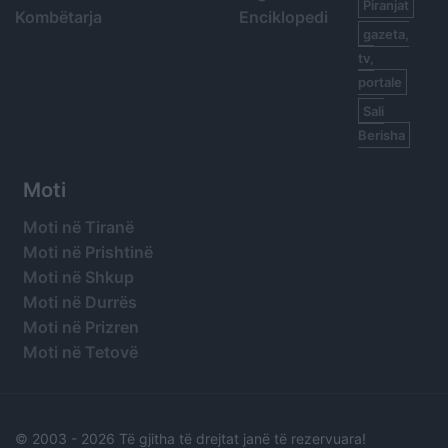
Piranjat
Kombëtarja
Enciklopedi
gazeta,
tv,
portale
Sali
Berisha
Moti
Moti në Tiranë
Moti në Prishtinë
Moti në Shkup
Moti në Durrës
Moti në Prizren
Moti në Tetovë
© 2003 -
2026 Të gjitha të drejtat janë të rezervuara!