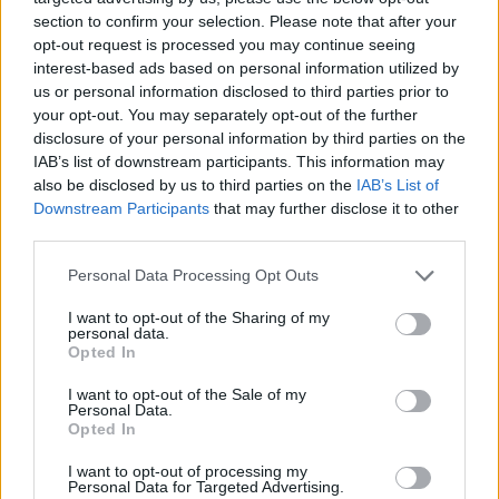
section to confirm your selection. Please note that after your
opt-out request is processed you may continue seeing
interest-based ads based on personal information utilized by
us or personal information disclosed to third parties prior to
your opt-out. You may separately opt-out of the further
disclosure of your personal information by third parties on the
IAB’s list of downstream participants. This information may
also be disclosed by us to third parties on the
IAB’s List of
Downstream Participants
that may further disclose it to other
third parties.
Personal Data Processing Opt Outs
I want to opt-out of the Sharing of my
personal data.
Opted In
I want to opt-out of the Sale of my
Personal Data.
Opted In
Esim for Global
|
Esim for Europe
|
Esim for Caribbean
|
Esim for USA
|
Esim for Italy
|
Esim for Spain
|
Esim
I want to opt-out of processing my
Personal Data for Targeted Advertising.
for Turkey
|
Esim for Germany
|
Esim for Greece
|
Esim