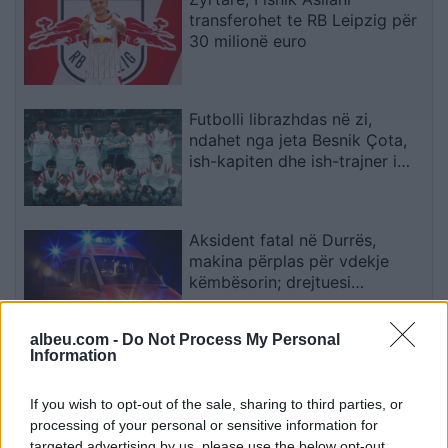
transferohet te RB Leipzig për
30 milionë euro
Futbolli librazhdas në zi,
ndahet nga jeta Besnik Çota,
ish-kapiten dhe ish-trajner i
Sopotit
Aksident fatal në Durrës,
makina përplas për vdekje
këmbësorin; drejtuesi
shoqërohet në polici
albeu.com -
Do Not Process My Personal
Information
VIDEO/ Ndërhyrja “horror” e
Enea Mihajt në MLS, mbrojtësi
ndëshkohet me të kuq dhe
If you wish to opt-out of the sale, sharing to third parties, or
gjobë
processing of your personal or sensitive information for
targeted advertising by us, please use the below opt-out