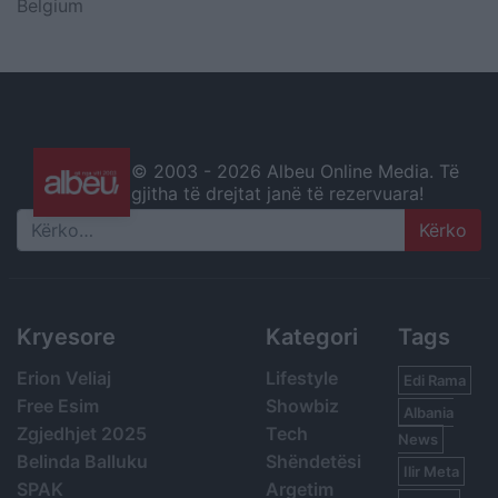
Belgium
© 2003 -
2026 Albeu Online Media. Të
gjitha të drejtat janë të rezervuara!
Search
Kryesore
Kategori
Tags
Erion Veliaj
Lifestyle
Edi Rama
Free Esim
Showbiz
Albania
Zgjedhjet 2025
Tech
News
Belinda Balluku
Shëndetësi
Ilir Meta
SPAK
Argetim