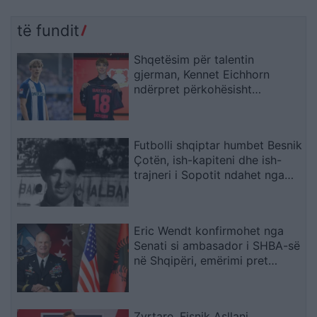
të fundit
Shqetësim për talentin
gjerman, Kennet Eichhorn
ndërpret përkohësisht
karrierën për arsye
shëndetësore
Futbolli shqiptar humbet Besnik
Çotën, ish-kapiteni dhe ish-
trajneri i Sopotit ndahet nga
jeta në moshën 56-vjeçare
Eric Wendt konfirmohet nga
Senati si ambasador i SHBA-së
në Shqipëri, emërimi pret
firmën e Trump
Zyrtare, Fisnik Asllani