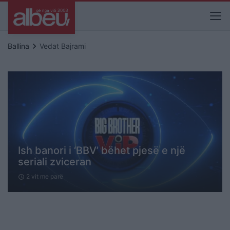
keyboard_arrow_right
Ballina
Vedat Bajrami
Ish banori i ‘BBV’ bëhet pjesë e një
seriali zviceran
2 vit me parë
schedule