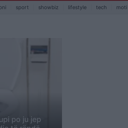
oni
sport
showbiz
lifestyle
tech
moti
pi po ju jep