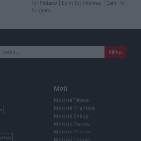
for Finland
|
Esim for Norway
|
Esim for
Belgium
Search
Moti
Moti në Tiranë
Moti në Prishtinë
s
Moti në Shkup
Moti në Durrës
Moti në Prizren
ortale
Moti në Tetovë