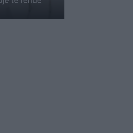
dje të rëndë