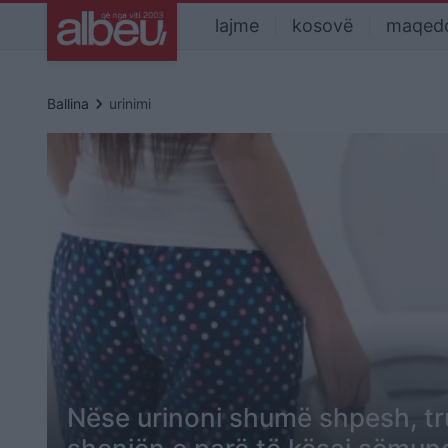
lajme
kosovë
maqed
keyboard_arrow_right
Ballina
urinimi
Nëse urinoni shumë shpesh, tru