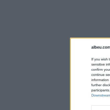
albeu.com
If you wish 
sensitive in
confirm you
continue se
information 
further disc
participants
Downstream 