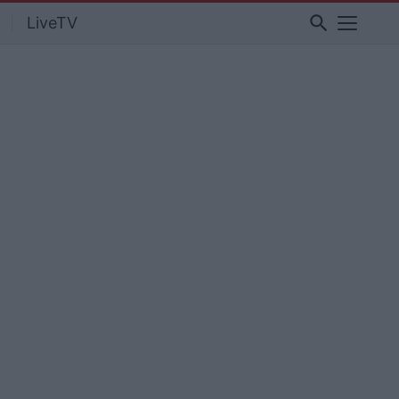
search
LiveTV