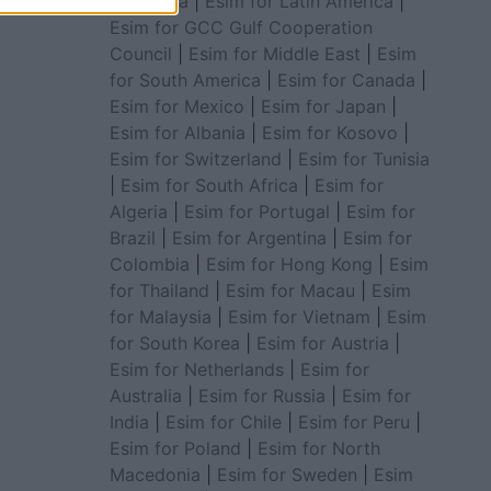
for Africa
|
Esim for Latin America
|
Esim for GCC Gulf Cooperation
Council
|
Esim for Middle East
|
Esim
for South America
|
Esim for Canada
|
Esim for Mexico
|
Esim for Japan
|
Esim for Albania
|
Esim for Kosovo
|
Esim for Switzerland
|
Esim for Tunisia
|
Esim for South Africa
|
Esim for
Algeria
|
Esim for Portugal
|
Esim for
Brazil
|
Esim for Argentina
|
Esim for
Colombia
|
Esim for Hong Kong
|
Esim
for Thailand
|
Esim for Macau
|
Esim
for Malaysia
|
Esim for Vietnam
|
Esim
for South Korea
|
Esim for Austria
|
Esim for Netherlands
|
Esim for
Australia
|
Esim for Russia
|
Esim for
India
|
Esim for Chile
|
Esim for Peru
|
Esim for Poland
|
Esim for North
Macedonia
|
Esim for Sweden
|
Esim