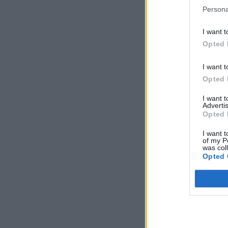
Persona
I want t
Opted 
I want t
Opted 
I want 
Advertis
Opted 
I want t
of my P
was col
Opted 