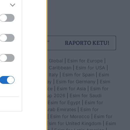
Esim for Global
|
Esim for Europe
|
Esim for Caribbean
|
Esim for USA
|
Esim for Italy
|
Esim for Spain
|
Esim
for Turkey
|
Esim for Germany
|
Esim
for Greece
|
Esim for Asia
|
Esim for
World Cup 2026
|
Esim for Saudi
Arabia
|
Esim for Egypt
|
Esim for
United Arab Emirates
|
Esim for
Balkans
|
Esim for Morocco
|
Esim for
China
|
Esim for United Kingdom
|
Esim