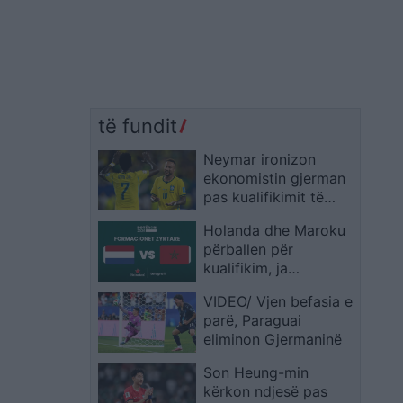
të fundit
Neymar ironizon
ekonomistin gjerman
pas kualifikimit të
Brazilit: Provoje sërish
Holanda dhe Maroku
në Botërorin e
përballen për
ardhshëm
kualifikim, ja
formacionet zyrtare
VIDEO/ Vjen befasia e
parë, Paraguai
eliminon Gjermaninë
Son Heung-min
kërkon ndjesë pas