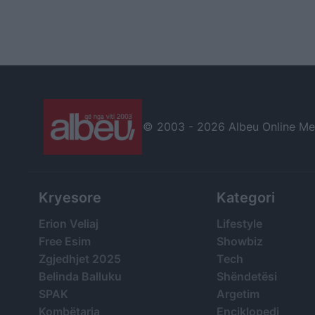
© 2003 -
2026 Albeu Online Medi
Kryesore
Kategori
Erion Veliaj
Lifestyle
Free Esim
Showbiz
Zgjedhjet 2025
Tech
Belinda Balluku
Shëndetësi
SPAK
Argetim
Kombëtarja
Enciklopedi