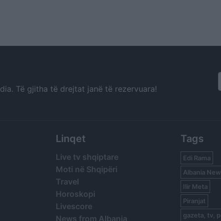
a. Të gjitha të drejtat janë të rezervuara!
Linqet
Tags
Live tv shqiptare
Edi Rama
Moti në Shqipëri
Albania New
Travel
Ilir Meta
Horoskopi
Piranjat
Livescore
gazeta, tv, p
News from Albania