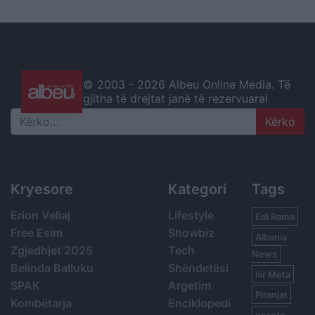
© 2003 -
2026 Albeu Online Media. Të
gjitha të drejtat janë të rezervuara!
Search
Kryesore
Kategori
Tags
Erion Veliaj
Lifestyle
Edi Rama
Free Esim
Showbiz
Albania
Zgjedhjet 2025
Tech
News
Belinda Balluku
Shëndetësi
Ilir Meta
SPAK
Argetim
Piranjat
Kombëtarja
Enciklopedi