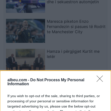
dhe i sekuestron automjetin
Maresca piketon Enzo
Fernandezin si pasues të Rodrit
te Manchester City
Hamza i përgjigjet Kurtit me
letër
albeu.com -
Do Not Process My Personal
SafeJournalists kundërshton
Information
rregullat e reja të GJKKO-së
për median: Të rishikohen
If you wish to opt-out of the sale, sharing to third parties, or
kufizimet ndaj gazetarëve dhe
processing of your personal or sensitive information for
informimit publik
targeted advertising by us, please use the below opt-out