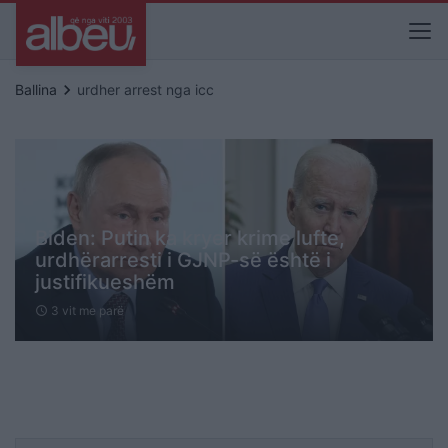
keyboard_arrow_right
Ballina
urdher arrest nga icc
Biden: Putin ka kryer krime lufte,
urdhërarresti i GJNP-së është i
justifikueshëm
3 vit me parë
schedule