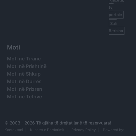
gazeta,
tv,
portale
Sali
Berisha
Moti
Moti në Tiranë
Moti në Prishtinë
Moti në Shkup
Moti në Durrës
Moti në Prizren
Moti në Tetovë
© 2003 -
2026 Të gjitha të drejtat janë të rezervuara!
Kontaktoni
Kushtet e Përdorimit
Privacy Policy
Powered by: