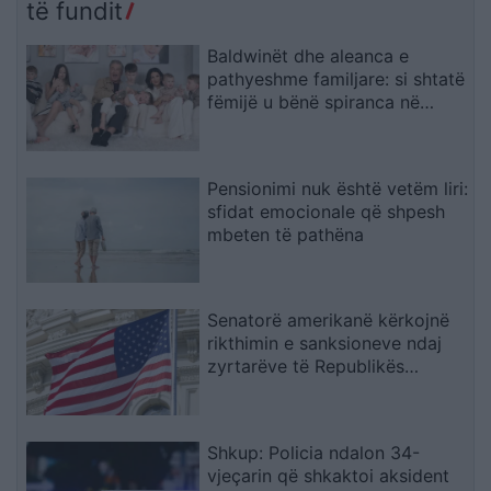
të fundit
Baldwinët dhe aleanca e
pathyeshme familjare: si shtatë
fëmijë u bënë spiranca në
stuhinë më të fortë
Pensionimi nuk është vetëm liri:
sfidat emocionale që shpesh
mbeten të pathëna
Senatorë amerikanë kërkojnë
rikthimin e sanksioneve ndaj
zyrtarëve të Republikës
Sërpska
Shkup: Policia ndalon 34-
vjeçarin që shkaktoi aksident