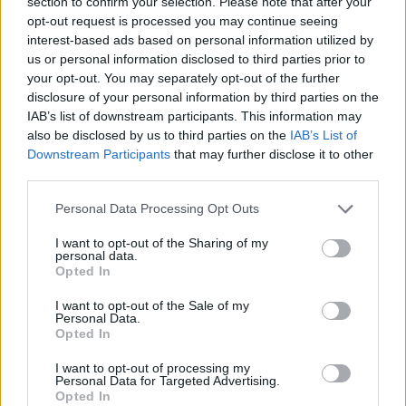
section to confirm your selection. Please note that after your
opt-out request is processed you may continue seeing
interest-based ads based on personal information utilized by
us or personal information disclosed to third parties prior to
your opt-out. You may separately opt-out of the further
disclosure of your personal information by third parties on the
IAB’s list of downstream participants. This information may
also be disclosed by us to third parties on the
IAB’s List of
Downstream Participants
that may further disclose it to other
third parties.
Personal Data Processing Opt Outs
I want to opt-out of the Sharing of my
personal data.
Opted In
I want to opt-out of the Sale of my
Personal Data.
Esim for Global
|
Esim for Europe
|
Esim for Caribbean
Opted In
|
Esim for USA
|
Esim for Italy
|
Esim for Spain
|
Esim
I want to opt-out of processing my
for Turkey
|
Esim for Germany
|
Esim for Greece
|
Esim
Personal Data for Targeted Advertising.
for Asia
|
Esim for World Cup 2026
|
Esim for Saudi
Opted In