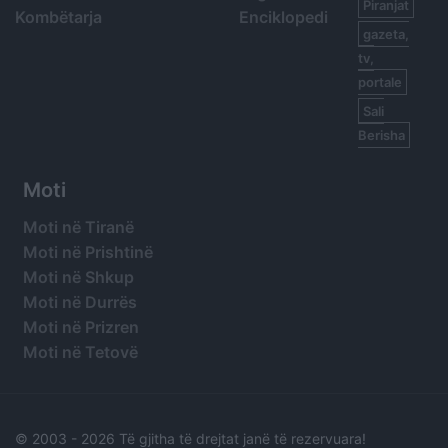
Piranjat
Kombëtarja
Enciklopedi
gazeta,
tv,
portale
Sali
Berisha
Moti
Moti në Tiranë
Moti në Prishtinë
Moti në Shkup
Moti në Durrës
Moti në Prizren
Moti në Tetovë
© 2003 -
2026 Të gjitha të drejtat janë të rezervuara!