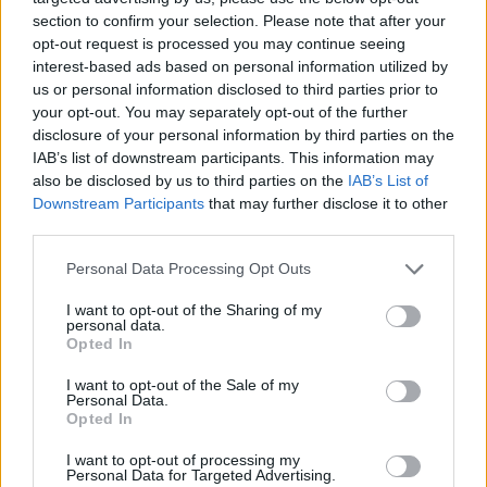
section to confirm your selection. Please note that after your
opt-out request is processed you may continue seeing
interest-based ads based on personal information utilized by
us or personal information disclosed to third parties prior to
your opt-out. You may separately opt-out of the further
disclosure of your personal information by third parties on the
IAB’s list of downstream participants. This information may
also be disclosed by us to third parties on the
IAB’s List of
Downstream Participants
that may further disclose it to other
third parties.
Personal Data Processing Opt Outs
I want to opt-out of the Sharing of my
personal data.
Opted In
I want to opt-out of the Sale of my
Personal Data.
Opted In
Esim for Global
|
Esim for Europe
|
Esim for Caribbean
|
Esim for USA
|
Esim for Italy
|
Esim for Spain
|
Esim
I want to opt-out of processing my
Personal Data for Targeted Advertising.
for Turkey
|
Esim for Germany
|
Esim for Greece
|
Esim