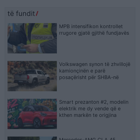
të fundit
MPB intensifikon kontrollet
rrugore gjatë gjithë fundjavës
Volkswagen synon të zhvillojë
kamionçinën e parë
posaçërisht për SHBA-në
Smart prezanton #2, modelin
elektrik me dy vende që e
kthen markën te origjina
Mercedes-AMG CLA 45