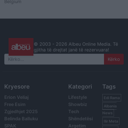
Belgium
© 2003 -
2026 Albeu Online Media. Të
gjitha të drejtat janë të rezervuara!
Search
Kryesore
Kategori
Tags
Erion Veliaj
Lifestyle
Edi Rama
Free Esim
Showbiz
Albania
Zgjedhjet 2025
Tech
News
Belinda Balluku
Shëndetësi
Ilir Meta
SPAK
Argetim