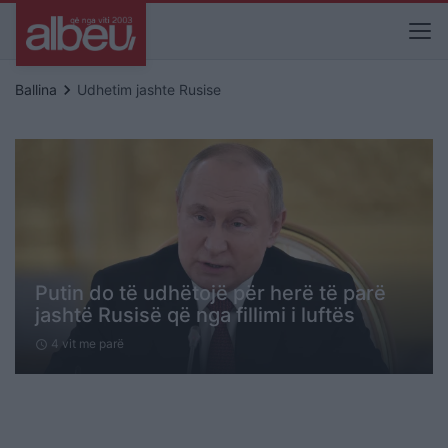
keyboard_arrow_right
Ballina
Udhetim jashte Rusise
Putin do të udhëtojë për herë të parë
jashtë Rusisë që nga fillimi i luftës
4 vit me parë
schedule