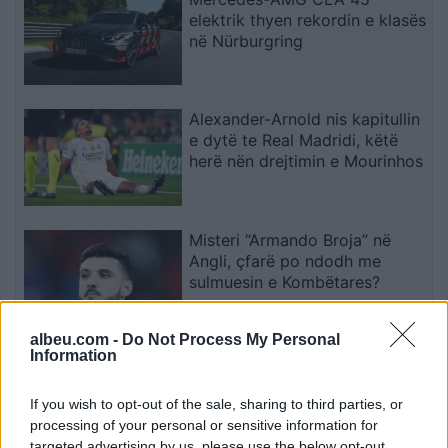
elektrik thyen rekordin e klasës
në Nürburgring
Alexander-Arnold nis kapitullin
e dytë te Real Madridi, këtë
herë nën drejtimin e Mourinhos
Misteri “Armando Broja” në
Angli, çfarë po ndodh me
sulmuesin e Kombëtares?
albeu.com -
Do Not Process My Personal
Information
AEK-u blindon deri në vitin
2030 yllin shqiptar, vendoset e
ardhmja e tij
If you wish to opt-out of the sale, sharing to third parties, or
processing of your personal or sensitive information for
targeted advertising by us, please use the below opt-out