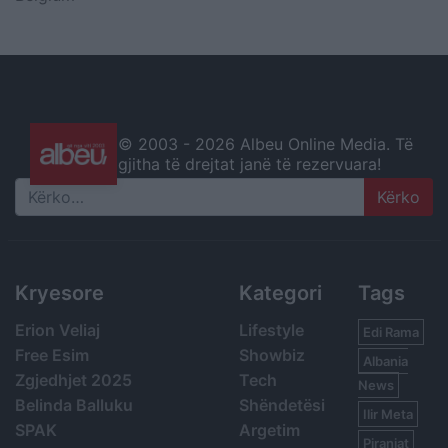
© 2003 -
2026 Albeu Online Media. Të
gjitha të drejtat janë të rezervuara!
Search
Kryesore
Kategori
Tags
Erion Veliaj
Lifestyle
Edi Rama
Free Esim
Showbiz
Albania
Zgjedhjet 2025
Tech
News
Belinda Balluku
Shëndetësi
Ilir Meta
SPAK
Argetim
Piranjat