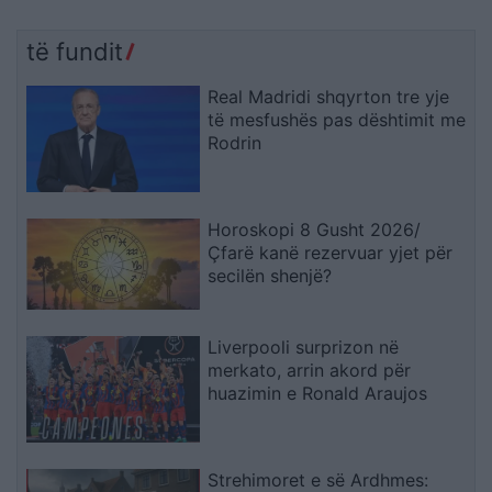
të fundit
Real Madridi shqyrton tre yje
të mesfushës pas dështimit me
Rodrin
Horoskopi 8 Gusht 2026/
Çfarë kanë rezervuar yjet për
secilën shenjë?
Liverpooli surprizon në
merkato, arrin akord për
huazimin e Ronald Araujos
Strehimoret e së Ardhmes: