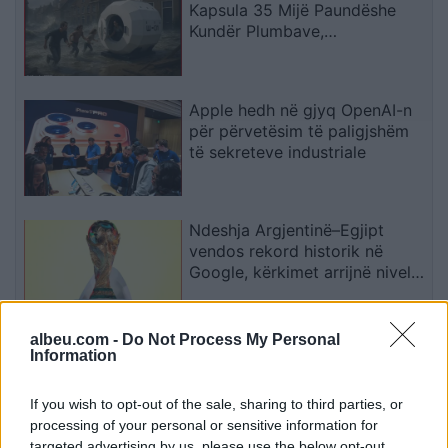
Kapsula 35 Mijë Paundëshe
Kundër Plumbave,
Shpërthimeve dhe Fatkeqësive
Natyrore
Apple hedh në gjyq OpenAI-n
për përvetësim të paligjshëm
të sekreteve industriale
Ndeshja Argjentinë–Egjipt
vendos rekord historik në
Google, kërkimet arrijnë nivele
të papara
albeu.com -
Do Not Process My Personal
Kina zbulon robotë humanoidë
Information
tepër realistë, të projektuar për
shoqëri afatgjatë
If you wish to opt-out of the sale, sharing to third parties, or
processing of your personal or sensitive information for
targeted advertising by us, please use the below opt-out