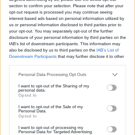
section to confirm your selection. Please note that after your
opt-out request is processed you may continue seeing
interest-based ads based on personal information utilized by
us or personal information disclosed to third parties prior to
your opt-out. You may separately opt-out of the further
disclosure of your personal information by third parties on the
IAB’s list of downstream participants. This information may
also be disclosed by us to third parties on the
IAB’s List of
Downstream Participants
that may further disclose it to other
third parties.
Personal Data Processing Opt Outs
I want to opt-out of the Sharing of my
personal data.
Opted In
I want to opt-out of the Sale of my
Personal Data.
Opted In
Esim for Global
|
Esim for Europe
|
Esim for Caribbean
|
Esim for USA
|
Esim for Italy
|
Esim for Spain
|
Esim
I want to opt-out of processing my
for Turkey
|
Esim for Germany
|
Esim for Greece
|
Esim
Personal Data for Targeted Advertising.