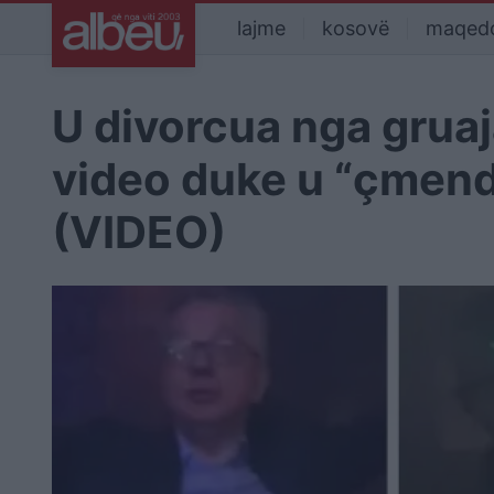
lajme
kosovë
maqed
U divorcua nga gruaja
video duke u “çmendu
(VIDEO)