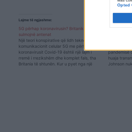
Opted 
Lajme të ngjashme:
5G përhap koronavirusin? Britanikët
“Boris John
sulmojnë antenat
për valixhe
Një teori konspirative që lidh teknologjinë e
Kryeministri
komunikacionit celular 5G me përhapjen e
periudhë të 
koronavirusit Covid-19 është një lajm i
pandemisë q
rremë i rrezikshëm dhe komplet fals, tha
huaja transm
Britania të shtunën. Kur u pyet nga një
Johnson nuk
reporter për të ashtuquajturën “teori” se 5G
personat që
mund të luante rol në përhapjen e
testin e jet
sëmundjes, ministri…
tani është 