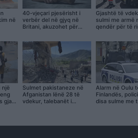
on
40-vjeçari pjesërisht i
Gjashtë të vdek
kim në
verbër del në gjyq në
sulmi me armë 
Britani, akuzohet për
qendër për të ri
vrasjen e dy punonjëseve
Stade të Gjerm
A-në
të seksit dhe
përdhunimin e një gruaje
tjetër
 një
Sulmet pakistaneze në
Alarm në Oulu t
peng
Afganistan lënë 28 të
Finlandës, polic
s gjatë
vdekur, talebanët i
disa sulme me t
quajnë “akt frikacak”
emigrantëve d
për të njëjtin au