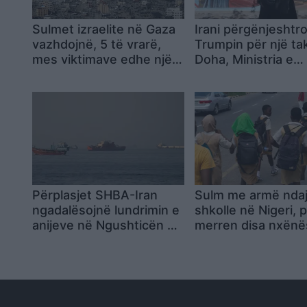
Sulmet izraelite në Gaza
Irani përgënjeshtr
vazhdojnë, 5 të vrarë,
Trumpin për një ta
mes viktimave edhe një
Doha, Ministria e
fëmijë
Jashtme: Nuk ka
bisedime me SHB
nesër
Përplasjet SHBA-Iran
Sulm me armë ndaj
ngadalësojnë lundrimin e
shkolle në Nigeri, 
anijeve në Ngushticën e
merren disa nxënë
Hormuzit
provimeve