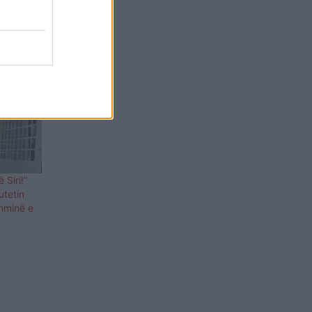
 Siri!”
utetin
shminë e