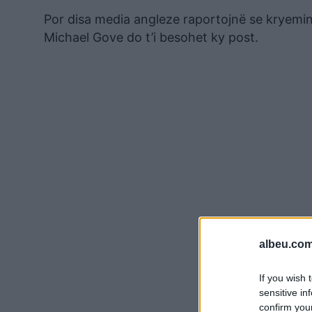
Por disa media angleze raportojnë se kryemin
Michael Gove do t’i besohet ky post.
albeu.com
If you wish 
sensitive in
confirm you