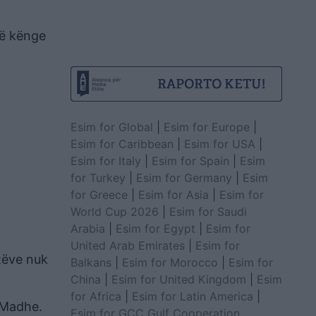
jë kënge
Esim for Global
|
Esim for Europe
|
Esim for Caribbean
|
Esim for USA
|
Esim for Italy
|
Esim for Spain
|
Esim
for Turkey
|
Esim for Germany
|
Esim
for Greece
|
Esim for Asia
|
Esim for
World Cup 2026
|
Esim for Saudi
Arabia
|
Esim for Egypt
|
Esim for
United Arab Emirates
|
Esim for
ntëve nuk
Balkans
|
Esim for Morocco
|
Esim for
China
|
Esim for United Kingdom
|
Esim
for Africa
|
Esim for Latin America
|
ë Madhe.
Esim for GCC Gulf Cooperation