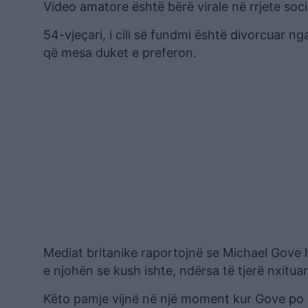
Video amatore është bërë virale në rrjete soci
54-vjeçari, i cili së fundmi është divorcuar n
që mesa duket e preferon.
Mediat britanike raportojnë se Michael Gove hy
e njohën se kush ishte, ndërsa të tjerë nxitua
Këto pamje vijnë në një moment kur Gove po pë