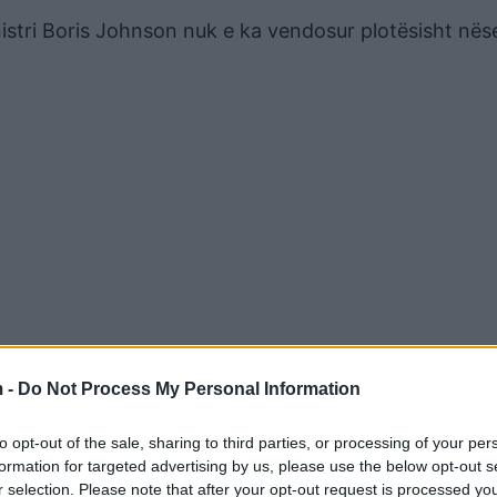
istri Boris Johnson nuk e ka vendosur plotësisht nës
 -
Do Not Process My Personal Information
to opt-out of the sale, sharing to third parties, or processing of your per
formation for targeted advertising by us, please use the below opt-out s
r selection. Please note that after your opt-out request is processed y