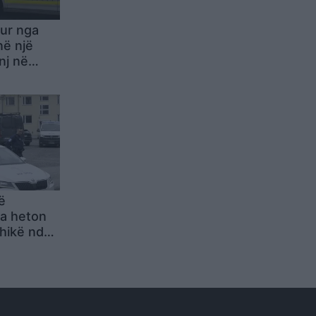
ur nga
në një
nj në
anisë
ë
ia heton
hikë ndaj
he dyshon
tor