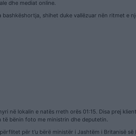
ale dhe mediat online.
ga bashkëshortja, shihet duke vallëzuar nën ritmet e n
ri në lokalin e natës rreth orës 01:15. Disa prej klie
n të bënin foto me ministrin dhe deputetin.
rflitet për t’u bërë ministër i Jashtëm i Britanisë s