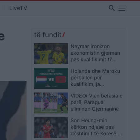
search
LiveTV
e
të fundit
Neymar ironizon
ekonomistin gjerman
pas kualifikimit të
Brazilit: Provoje sërish
Holanda dhe Maroku
në Botërorin e
përballen për
ardhshëm
kualifikim, ja
formacionet zyrtare
VIDEO/ Vjen befasia e
parë, Paraguai
eliminon Gjermaninë
Son Heung-min
kërkon ndjesë pas
dështimit të Koresë së
Jugut: E pamundur të