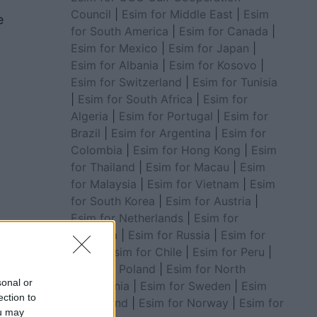
Council
|
Esim for Middle East
|
Esim
e
for South America
|
Esim for Canada
|
Esim for Mexico
|
Esim for Japan
|
Esim for Albania
|
Esim for Kosovo
|
Esim for Switzerland
|
Esim for Tunisia
|
Esim for South Africa
|
Esim for
Algeria
|
Esim for Portugal
|
Esim for
Brazil
|
Esim for Argentina
|
Esim for
Colombia
|
Esim for Hong Kong
|
Esim
for Thailand
|
Esim for Macau
|
Esim
for Malaysia
|
Esim for Vietnam
|
Esim
for South Korea
|
Esim for Austria
|
Esim for Netherlands
|
Esim for
Australia
|
Esim for Russia
|
Esim for
India
|
Esim for Chile
|
Esim for Peru
|
Esim for Poland
|
Esim for North
sonal or
Macedonia
|
Esim for Sweden
|
Esim
ection to
for Finland
|
Esim for Norway
|
Esim for
ou may