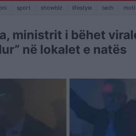
oni
sport
showbiz
lifestyle
tech
moti
, ministrit i bëhet viral
r” në lokalet e natës