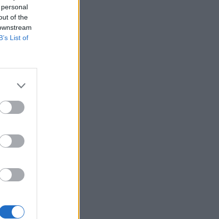
Belgium
 personal
out of the
 downstream
B’s List of