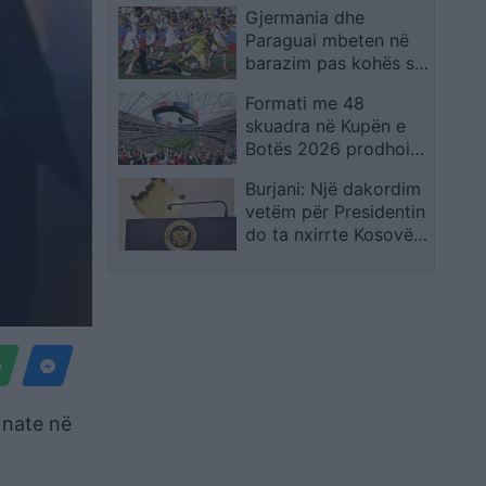
Gjermania dhe
shpreh dhimbjen që
Paraguai mbeten në
ndiejmë
barazim pas kohës së
rregullt, kualifikimi
Formati me 48
vendoset në
skuadra në Kupën e
vazhdime
Botës 2026 prodhoi
rrëfime të veçanta,
Burjani: Një dakordim
por favoritët mbetën
vetëm për Presidentin
thuajse të paprekur
do ta nxirrte Kosovën
nga ngërçi politik
 nate në