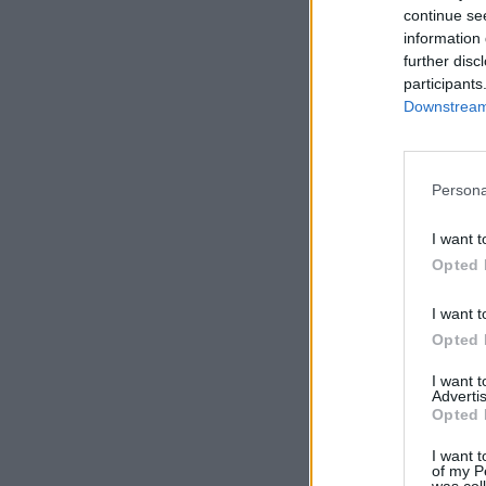
continue se
information 
further disc
participants
Downstream 
Persona
I want t
Opted 
I want t
Opted 
I want 
Advertis
Opted 
I want t
of my P
was col