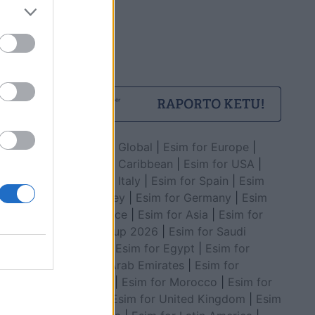
Esim for Global
|
Esim for Europe
|
Esim for Caribbean
|
Esim for USA
|
Esim for Italy
|
Esim for Spain
|
Esim
for Turkey
|
Esim for Germany
|
Esim
for Greece
|
Esim for Asia
|
Esim for
World Cup 2026
|
Esim for Saudi
Arabia
|
Esim for Egypt
|
Esim for
United Arab Emirates
|
Esim for
Balkans
|
Esim for Morocco
|
Esim for
China
|
Esim for United Kingdom
|
Esim