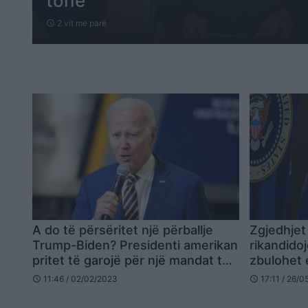
tonë
2 vit me parë
schedule
A do të përsëritet një përballje
Zgjedhjet
Trump-Biden? Presidenti amerikan
rikandido
pritet të garojë për një mandat të
zbulohet e
dytë
Presiden
11:46 / 02/02/2023
17:11 / 26/
schedule
schedule