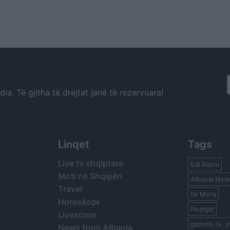
a. Të gjitha të drejtat janë të rezervuara!
Linqet
Tags
Live tv shqiptare
Edi Rama
Moti në Shqipëri
Albania New
Travel
Ilir Meta
Horoskopi
Piranjat
Livescore
gazeta, tv, p
News from Albania