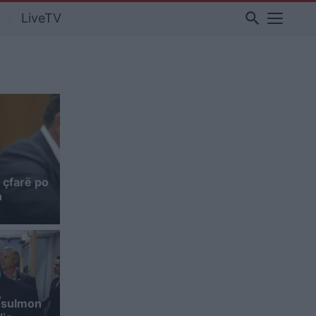
search
LiveTV
 çfarë po
n
e sulmon