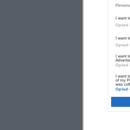
Persona
I want t
Opted 
I want t
Opted 
I want 
Advertis
Opted 
I want t
of my P
was col
Opted 