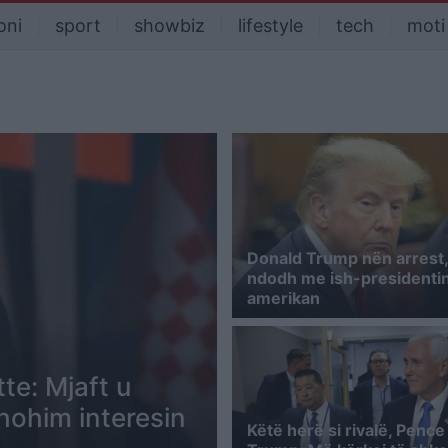
oni
sport
showbiz
lifestyle
tech
moti
Donald Trump nën arrest,
ndodh me ish-presidenti
amerikan
te: Mjaft u
hohim interesin
Këtë herë si rivalë, Penc