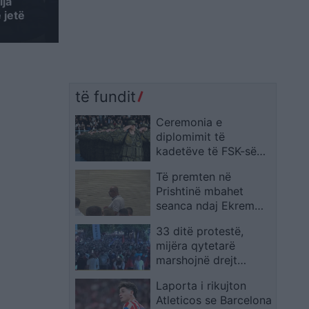
lja
 jetë
të fundit
Ceremonia e
diplomimit të
kadetëve të FSK-së
mbahet nesër, me
Të premten në
fokus te forcimi i
Prishtinë mbahet
mbrojtjes së Kosovës
seanca ndaj Ekrem
Bajroviqit për akuza
33 ditë protestë,
për krime lufte
mijëra qytetarë
marshojnë drejt
Komisariatit Nr. 3 mes
Laporta i rikujton
thirrjeve kundër
Atleticos se Barcelona
policisë