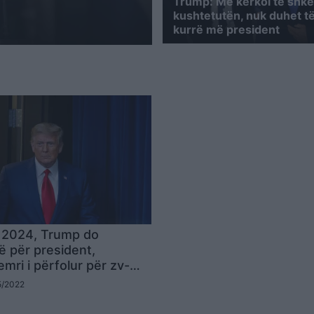
Trump: Më kërkoi të shke
kushtetutën, nuk duhet të
kurrë më president
 2024, Trump do
jë për president,
mri i përfolur për zv-
te
05/2022