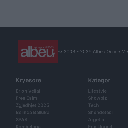
© 2003 -
2026 Albeu Online Medi
Kryesore
Kategori
Erion Veliaj
Lifestyle
Free Esim
Showbiz
Zgjedhjet 2025
Tech
Belinda Balluku
Shëndetësi
SPAK
Argetim
Kombëtarja
Enciklopedi