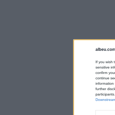
albeu.com
If you wish 
sensitive in
confirm you
continue se
information 
further disc
participants
Downstream 