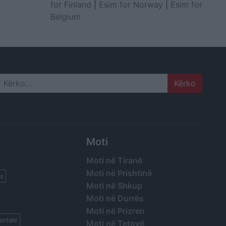
for Finland
|
Esim for Norway
|
Esim for
Belgium
Search
Moti
Moti në Tiranë
Moti në Prishtinë
s
Moti në Shkup
Moti në Durrës
Moti në Prizren
ortale
Moti në Tetovë