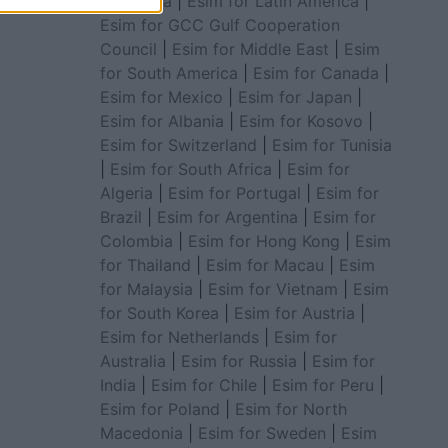
for Africa
|
Esim for Latin America
|
Esim for GCC Gulf Cooperation
Council
|
Esim for Middle East
|
Esim
for South America
|
Esim for Canada
|
Esim for Mexico
|
Esim for Japan
|
Esim for Albania
|
Esim for Kosovo
|
Esim for Switzerland
|
Esim for Tunisia
|
Esim for South Africa
|
Esim for
Algeria
|
Esim for Portugal
|
Esim for
Brazil
|
Esim for Argentina
|
Esim for
Colombia
|
Esim for Hong Kong
|
Esim
for Thailand
|
Esim for Macau
|
Esim
for Malaysia
|
Esim for Vietnam
|
Esim
for South Korea
|
Esim for Austria
|
Esim for Netherlands
|
Esim for
Australia
|
Esim for Russia
|
Esim for
India
|
Esim for Chile
|
Esim for Peru
|
Esim for Poland
|
Esim for North
Macedonia
|
Esim for Sweden
|
Esim