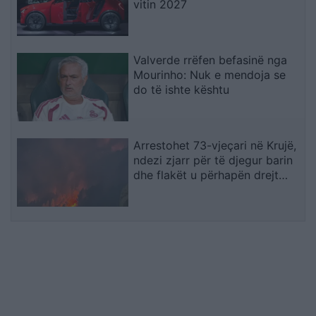
vitin 2027
Valverde rrëfen befasinë nga
Mourinho: Nuk e mendoja se
do të ishte kështu
Arrestohet 73-vjeçari në Krujë,
ndezi zjarr për të djegur barin
dhe flakët u përhapën drejt
malit