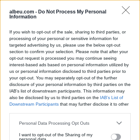
çmimeve të sezonit
14:04 / 13/05/2022
18:50 / 08/09/2021
schedule
schedule
albeu.com -
Do Not Process My Personal
Information
If you wish to opt-out of the sale, sharing to third parties, or
processing of your personal or sensitive information for
targeted advertising by us, please use the below opt-out
section to confirm your selection. Please note that after your
opt-out request is processed you may continue seeing
Rama: Dy javët e para të
interest-based ads based on personal information utilized by
gushtit kanë ardhur 4.5%
us or personal information disclosed to third parties prior to
më shumë turistë se në
your opt-out. You may separately opt-out of the further
2019
13:26 / 16/08/2021
schedule
disclosure of your personal information by third parties on the
IAB’s list of downstream participants. This information may
also be disclosed by us to third parties on the
IAB’s List of
të fundit
Downstream Participants
that may further disclose it to other
third parties.
Horoskopi 9 Gusht 2026/
Personal Data Processing Opt Outs
Çfarë kanë rezervuar yjet për
secilën shenjë?
I want to opt-out of the Sharing of my
personal data.