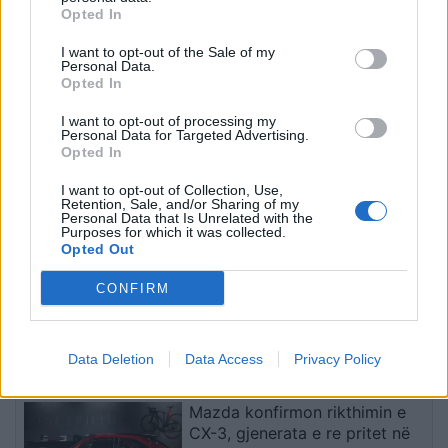
Opted In
Teleskopi më i fuqishëm diellor
I want to opt-out of the Sale of my
Personal Data.
zbulon vorbullat që ndikojnë
Opted In
në motin hapësinor të Tokës
I want to opt-out of processing my
Personal Data for Targeted Advertising.
Opted In
WhatsApp teston mesazhet
tekstuale që fshihen pas
I want to opt-out of Collection, Use,
Retention, Sale, and/or Sharing of my
leximit të parë
Personal Data that Is Unrelated with the
Purposes for which it was collected.
Opted Out
CONFIRM
Pas dy vitesh në kërkim për
dosjen e inceneratorit të
Tiranës, arrestohet Renardo
Nallbani në Palasë
Data Deletion
Data Access
Privacy Policy
Mazda konfirmon rikthimin e
CX-3, gjenerata e re pritet në