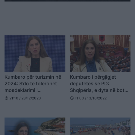
Kumbaro për turizmin në
Kumbaro i përgjigjet
2024: S’do të tolerohet
deputetes së PD:
mosdeklarimi i
Shqipëria, e dyta në botë
strukturave akomoduese!
për rikuperimin e turistëve
21:10 / 28/12/2023
11:00 / 13/10/2022
schedule
schedule
Krijuam lehtësira, s’mund
të mos vjelim taksa