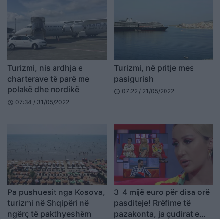
Turizmi, nis ardhja e
Turizmi, në pritje mes
charterave të parë me
pasigurish
polakë dhe nordikë
07:22 / 21/05/2022
schedule
07:34 / 31/05/2022
schedule
Pa pushuesit nga Kosova,
3-4 mijë euro për disa orë
turizmi në Shqipëri në
pasditeje! Rrëfime të
ngërç të pakthyeshëm
pazakonta, ja çudirat e