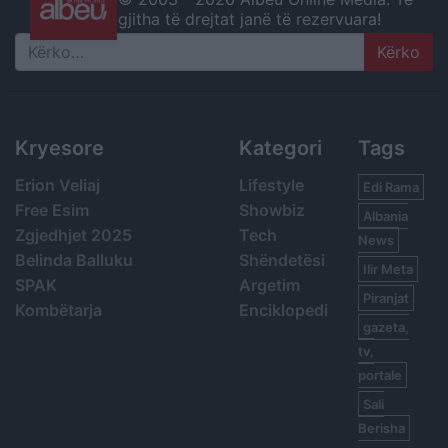
gjitha të drejtat janë të rezervuara!
Search
Kryesore
Kategori
Tags
Erion Veliaj
Lifestyle
Edi Rama
Free Esim
Showbiz
Albania
Zgjedhjet 2025
Tech
News
Belinda Balluku
Shëndetësi
Ilir Meta
SPAK
Argetim
Piranjat
Kombëtarja
Enciklopedi
gazeta,
tv,
portale
Sali
Berisha