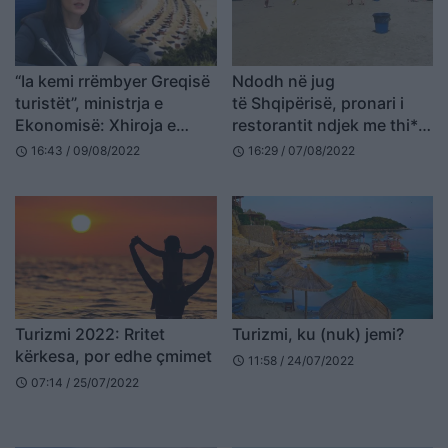
“Ia kemi rrëmbyer Greqisë
Ndodh në jug
turistët”, ministrja e
të Shqipërisë, pronari i
Ekonomisë: Xhiroja e
restorantit ndjek me thi*ë
bizneseve u rrit 23%
në dorë klientin në
16:43 / 09/08/2022
16:29 / 07/08/2022
schedule
schedule
rrugë (VIDEO)
Turizmi 2022: Rritet
Turizmi, ku (nuk) jemi?
kërkesa, por edhe çmimet
11:58 / 24/07/2022
schedule
07:14 / 25/07/2022
schedule