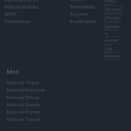
News
Belinda Balluku
Shëndetësi
Ilir Meta
SPAK
Argetim
Piranjat
Kombëtarja
Enciklopedi
gazeta,
tv,
portale
Sali
Berisha
Moti
Moti në Tiranë
Moti në Prishtinë
Moti në Shkup
Moti në Durrës
Moti në Prizren
Moti në Tetovë