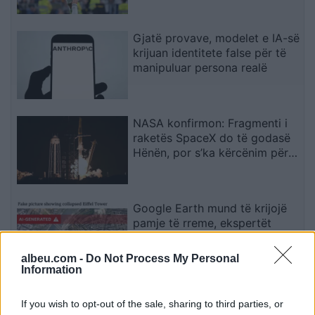
Gjatë provave, modelet e IA-së
krijuan identitete false për të
manipuluar persona realë
NASA konfirmon: Fragmenti i
raketës SpaceX do të godasë
Hënën, por s’ka kërcënim për
Tokën
Google Earth mund të krijojë
pamje të rreme, ekspertët
paralajmërojnë për rrezikun e
dezinformimit
albeu.com -
Do Not Process My Personal
Information
Situata mund të dalë jashtë
If you wish to opt-out of the sale, sharing to third parties, or
kontrollit”, mbi 1,000 ekspertë