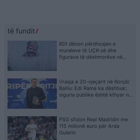
të fundit
BDI dënon përdhosjen e
muraleve të UÇK-së dhe
figurave të dëshmorëve në
Çair
Vrasja e 20-vjeçarit në Korçë/
Balliu: Edi Rama ka dështuar,
siguria publike është kthyer në
pasiguri kronike dhe thirrja
“Jepe dorëheqjen” merr tjetër
peshë
PSG sfidon Real Madridin me
115 milionë euro për Arda
Gulerin