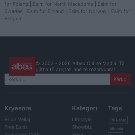
for Poland
|
Esim for North Macedonia
|
Esim for
Sweden
|
Esim for Finland
|
Esim for Norway
|
Esim for
Belgium
© 2003 -
2026 Albeu Online Media. Të
gjitha të drejtat janë të rezervuara!
Search
Kryesore
Kategori
Tags
Erion Veliaj
Lifestyle
Edi Rama
Free Esim
Showbiz
Albania
Zgjedhjet 2025
Tech