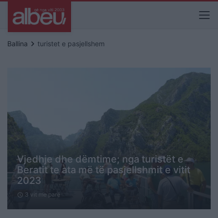
keyboard_arrow_right
Ballina
turistet e pasjellshem
Vjedhje dhe dëmtime; nga turistët e
Beratit te ata më të pasjellshmit e vitit
2023
3 vit me parë
schedule