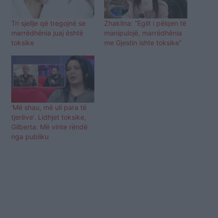
Tri sjellje që tregojnë se
Zhaklina: “Eglit i pëlqen të
marrëdhënia juaj është
manipulojë, marrëdhënia
toksike
me Gjestin ishte toksike”
‘Më shau, më uli para të
tjerëve’. Lidhjet toksike,
Gilberta: Më vinte rëndë
nga publiku