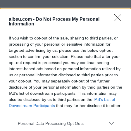
albeu.com -
Do Not Process My Personal
Information
If you wish to opt-out of the sale, sharing to third parties, or
processing of your personal or sensitive information for
targeted advertising by us, please use the below opt-out
Shtuar
më
23.05.2023 20:13
section to confirm your selection. Please note that after your
Tags:
,
lidhje
marredhenie toksike
opt-out request is processed you may continue seeing
interest-based ads based on personal information utilized by
us or personal information disclosed to third parties prior to
your opt-out. You may separately opt-out of the further
disclosure of your personal information by third parties on the
IAB’s list of downstream participants. This information may
also be disclosed by us to third parties on the
IAB’s List of
Downstream Participants
that may further disclose it to other
third parties.
Personal Data Processing Opt Outs