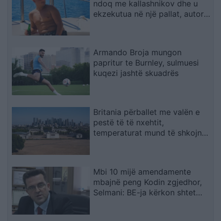
ndoq me kallashnikov dhe u
ekzekutua në një pallat, autori i
dyshuar dhe viktima ishin rritur
bashkë
Armando Broja mungon
papritur te Burnley, sulmuesi
kuqezi jashtë skuadrës
Britania përballet me valën e
pestë të të nxehtit,
temperaturat mund të shkojnë
në 36°C
Mbi 10 mijë amendamente
mbajnë peng Kodin zgjedhor,
Selmani: BE-ja kërkon shtet
ligjor funksional