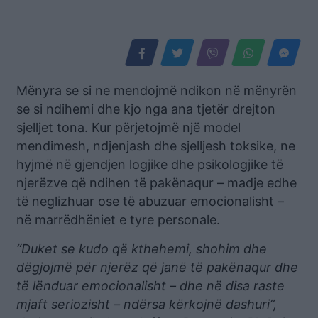
Mënyra se si ne mendojmë ndikon në mënyrën
se si ndihemi dhe kjo nga ana tjetër drejton
sjelljet tona. Kur përjetojmë një model
mendimesh, ndjenjash dhe sjelljesh toksike, ne
hyjmë në gjendjen logjike dhe psikologjike të
njerëzve që ndihen të pakënaqur – madje edhe
të neglizhuar ose të abuzuar emocionalisht –
në marrëdhëniet e tyre personale.
“Duket se kudo që kthehemi, shohim dhe
dëgjojmë për njerëz që janë të pakënaqur dhe
të lënduar emocionalisht – dhe në disa raste
mjaft seriozisht – ndërsa kërkojnë dashuri”,