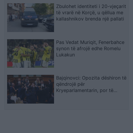
Zbulohet identiteti i 20-vjeçarit
të vrarë në Korçë, u qëllua me
kallashnikov brenda një pallati
Pas Vedat Muriqit, Fenerbahce
synon të afrojë edhe Romelu
Lukakun
Bajqinovci: Opozita dëshiron të
qëndrojë për
Kryeparlamentarin, por të
largohet për Presidentin