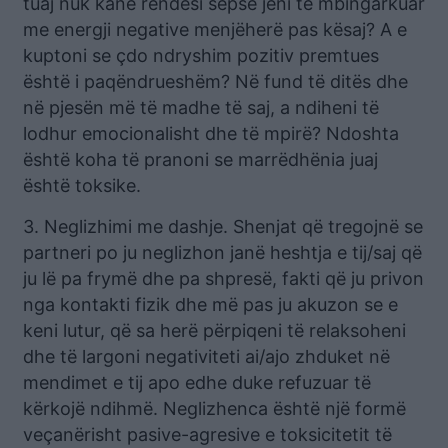
tuaj nuk kanë rëndësi sepse jeni të mbingarkuar
me energji negative menjëherë pas kësaj? A e
kuptoni se çdo ndryshim pozitiv premtues
është i paqëndrueshëm? Në fund të ditës dhe
në pjesën më të madhe të saj, a ndiheni të
lodhur emocionalisht dhe të mpirë? Ndoshta
është koha të pranoni se marrëdhënia juaj
është toksike.
3. Neglizhimi me dashje. Shenjat që tregojnë se
partneri po ju neglizhon janë heshtja e tij/saj që
ju lë pa frymë dhe pa shpresë, fakti që ju privon
nga kontakti fizik dhe më pas ju akuzon se e
keni lutur, që sa herë përpiqeni të relaksoheni
dhe të largoni negativiteti ai/ajo zhduket në
mendimet e tij apo edhe duke refuzuar të
kërkojë ndihmë. Neglizhenca është një formë
veçanërisht pasive-agresive e toksicitetit të