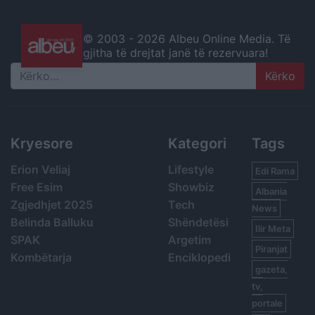
© 2003 -
2026 Albeu Online Media. Të
gjitha të drejtat janë të rezervuara!
Search
Kryesore
Kategori
Tags
Erion Veliaj
Lifestyle
Edi Rama
Free Esim
Showbiz
Albania
Zgjedhjet 2025
Tech
News
Belinda Balluku
Shëndetësi
Ilir Meta
SPAK
Argetim
Piranjat
Kombëtarja
Enciklopedi
gazeta,
tv,
portale