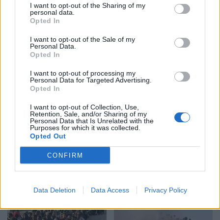
I want to opt-out of the Sharing of my
personal data.
Opted In
Vrasja në Korçë/ 20-
Britania përballet me valën
vjeçari u ndoq me
e pestë të të nxehtit,
I want to opt-out of the Sale of my
Personal Data.
kallashnikov dhe u
temperaturat mund të
Opted In
ekzekutua në një pallat,
shkojnë në 36°C
autori i dyshuar dhe
I want to opt-out of processing my
Personal Data for Targeted Advertising.
viktima ishin rritur bashkë
Opted In
I want to opt-out of Collection, Use,
Retention, Sale, and/or Sharing of my
Personal Data that Is Unrelated with the
Purposes for which it was collected.
Opted Out
Zbulohet identiteti i 20-
Të shtëna me
vjeçarit të vrarë në Korçë,
kallashnikov në Korçë,
CONFIRM
u qëllua me kallashnikov
dyshohet se një person
brenda një pallati
ka humbur jetën
Data Deletion
Data Access
Privacy Policy