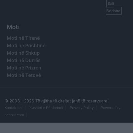
Sali
Berisha
Moti
Moti në Tiranë
Moti në Prishtinë
Moti në Shkup
Moti në Durrës
Moti në Prizren
Moti në Tetovë
© 2003 -
2026 Të gjitha të drejtat janë të rezervuara!
Kontaktoni
Kushtet e Përdorimit
Privacy Policy
Powered by:
orihost.com