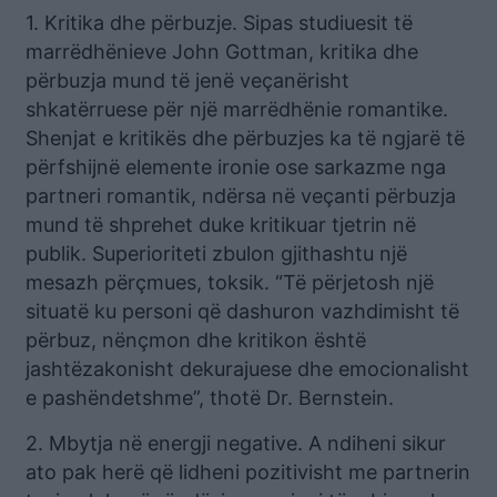
1. Kritika dhe përbuzje. Sipas studiuesit të
marrëdhënieve John Gottman, kritika dhe
përbuzja mund të jenë veçanërisht
shkatërruese për një marrëdhënie romantike.
Shenjat e kritikës dhe përbuzjes ka të ngjarë të
përfshijnë elemente ironie ose sarkazme nga
partneri romantik, ndërsa në veçanti përbuzja
mund të shprehet duke kritikuar tjetrin në
publik. Superioriteti zbulon gjithashtu një
mesazh përçmues, toksik. “Të përjetosh një
situatë ku personi që dashuron vazhdimisht të
përbuz, nënçmon dhe kritikon është
jashtëzakonisht dekurajuese dhe emocionalisht
e pashëndetshme”, thotë Dr. Bernstein.
2. Mbytja në energji negative. A ndiheni sikur
ato pak herë që lidheni pozitivisht me partnerin