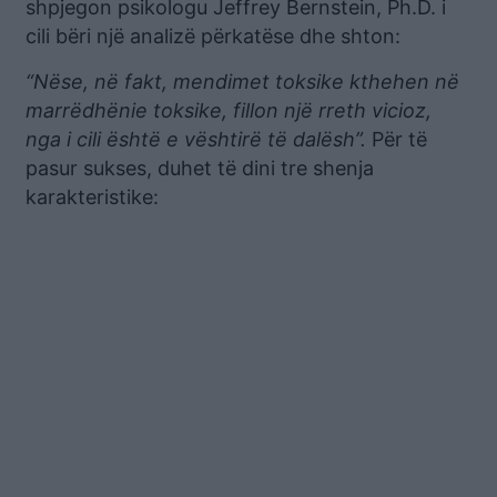
shpjegon psikologu Jeffrey Bernstein, Ph.D. i
cili bëri një analizë përkatëse dhe shton:
“Nëse, në fakt, mendimet toksike kthehen në
marrëdhënie toksike, fillon një rreth vicioz,
nga i cili është e vështirë të dalësh”.
Për të
pasur sukses, duhet të dini tre shenja
karakteristike: