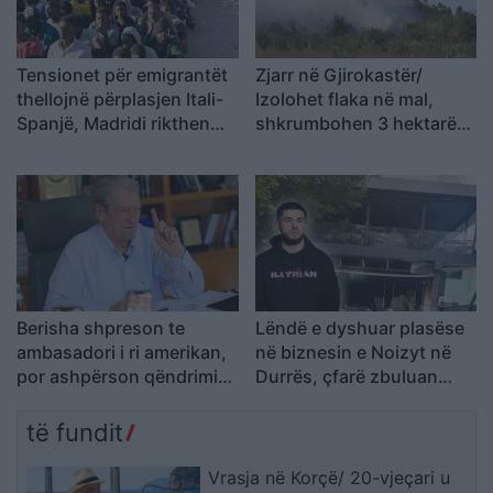
Tensionet për emigrantët
Zjarr në Gjirokastër/
thellojnë përplasjen Itali-
Izolohet flaka në mal,
Spanjë, Madridi rikthen
shkrumbohen 3 hektarë
kontrollet në kufi
me shkurre e barishte në
kufirin mes Golemit dhe
Progonatit
Berisha shpreson te
Lëndë e dyshuar plasëse
ambasadori i ri amerikan,
në biznesin e Noizyt në
por ashpërson qëndrimin
Durrës, çfarë zbuluan
ndaj SPAK-ut dhe
autoritetet
reformës territoriale
të fundit
Vrasja në Korçë/ 20-vjeçari u