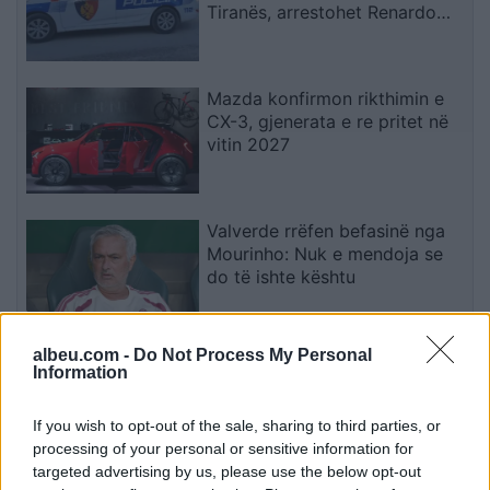
Tiranës, arrestohet Renardo
Nallbani në Palasë
Mazda konfirmon rikthimin e
CX-3, gjenerata e re pritet në
vitin 2027
Valverde rrëfen befasinë nga
Mourinho: Nuk e mendoja se
do të ishte kështu
albeu.com -
Do Not Process My Personal
Arrestohet 73-vjeçari në Krujë,
Information
ndezi zjarr për të djegur barin
dhe flakët u përhapën drejt
If you wish to opt-out of the sale, sharing to third parties, or
malit
processing of your personal or sensitive information for
targeted advertising by us, please use the below opt-out