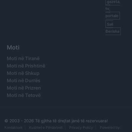
gazeta,
tv,
portale
Sali
Berisha
Moti
Moti në Tiranë
Moti në Prishtinë
Moti në Shkup
Moti në Durrës
Moti në Prizren
Moti në Tetovë
© 2003 -
2026 Të gjitha të drejtat janë të rezervuara!
Kontaktoni
Kushtet e Përdorimit
Privacy Policy
Powered by: