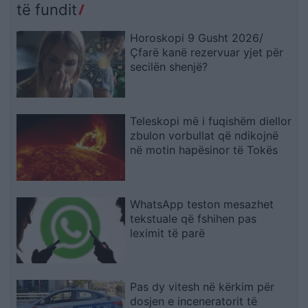
të fundit
Horoskopi 9 Gusht 2026/
Çfarë kanë rezervuar yjet për
secilën shenjë?
Teleskopi më i fuqishëm diellor
zbulon vorbullat që ndikojnë
në motin hapësinor të Tokës
WhatsApp teston mesazhet
tekstuale që fshihen pas
leximit të parë
Pas dy vitesh në kërkim për
dosjen e inceneratorit të