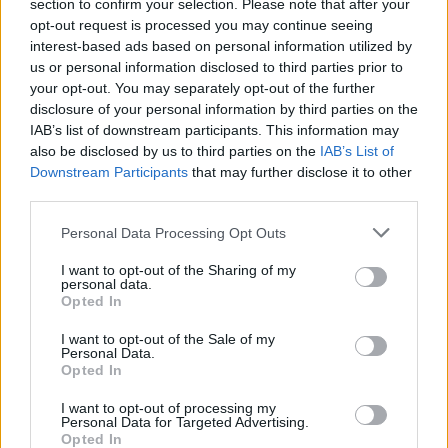
section to confirm your selection. Please note that after your
opt-out request is processed you may continue seeing
interest-based ads based on personal information utilized by
us or personal information disclosed to third parties prior to
your opt-out. You may separately opt-out of the further
disclosure of your personal information by third parties on the
IAB’s list of downstream participants. This information may
also be disclosed by us to third parties on the
IAB’s List of
Downstream Participants
that may further disclose it to other
third parties.
Personal Data Processing Opt Outs
I want to opt-out of the Sharing of my
personal data.
Opted In
I want to opt-out of the Sale of my
Personal Data.
Esim for Global
|
Esim for Europe
|
Esim for Caribbean
Opted In
|
Esim for USA
|
Esim for Italy
|
Esim for Spain
|
Esim
I want to opt-out of processing my
for Turkey
|
Esim for Germany
|
Esim for Greece
|
Esim
Personal Data for Targeted Advertising.
for Asia
|
Esim for World Cup 2026
|
Esim for Saudi
Opted In