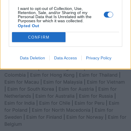
Arabia
|
Esim for Egypt
|
Esim for United Arab
I want to opt-out of Collection, Use,
Emirates
|
Esim for Balkans
|
Esim for Morocco
|
Esim
Retention, Sale, and/or Sharing of my
Personal Data that Is Unrelated with the
for China
|
Esim for United Kingdom
|
Esim for Africa
|
Purposes for which it was collected.
Esim for Latin America
|
Esim for GCC Gulf
Opted Out
Cooperation Council
|
Esim for Middle East
|
Esim for
CONFIRM
South America
|
Esim for Canada
|
Esim for Mexico
|
Esim for Japan
|
Esim for Albania
|
Esim for Kosovo
|
Esim for Switzerland
|
Esim for Tunisia
|
Esim for
Data Deletion
Data Access
Privacy Policy
South Africa
|
Esim for Algeria
|
Esim for Portugal
|
Esim for Brazil
|
Esim for Argentina
|
Esim for
Colombia
|
Esim for Hong Kong
|
Esim for Thailand
|
Esim for Macau
|
Esim for Malaysia
|
Esim for Vietnam
|
Esim for South Korea
|
Esim for Austria
|
Esim for
Netherlands
|
Esim for Australia
|
Esim for Russia
|
Esim for India
|
Esim for Chile
|
Esim for Peru
|
Esim
for Poland
|
Esim for North Macedonia
|
Esim for
Sweden
|
Esim for Finland
|
Esim for Norway
|
Esim for
Belgium