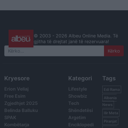
© 2003 -
2026 Albeu Online Media. Të
gjitha të drejtat janë të rezervuara!
Search
Kryesore
Kategori
Tags
Erion Veliaj
Lifestyle
Edi Rama
Free Esim
Showbiz
Albania
Zgjedhjet 2025
Tech
News
Belinda Balluku
Shëndetësi
Ilir Meta
SPAK
Argetim
Piranjat
Kombëtarja
Enciklopedi