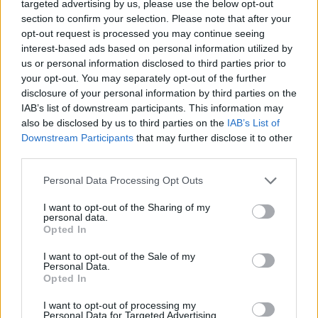
targeted advertising by us, please use the below opt-out
section to confirm your selection. Please note that after your
opt-out request is processed you may continue seeing
interest-based ads based on personal information utilized by
us or personal information disclosed to third parties prior to
your opt-out. You may separately opt-out of the further
disclosure of your personal information by third parties on the
IAB’s list of downstream participants. This information may
also be disclosed by us to third parties on the
IAB’s List of
Downstream Participants
that may further disclose it to other
third parties.
Personal Data Processing Opt Outs
I want to opt-out of the Sharing of my
personal data.
Opted In
I want to opt-out of the Sale of my
Personal Data.
Opted In
Esim for Global
|
Esim for Europe
|
Esim for Caribbean
I want to opt-out of processing my
|
Esim for USA
|
Esim for Italy
|
Esim for Spain
|
Esim
Personal Data for Targeted Advertising.