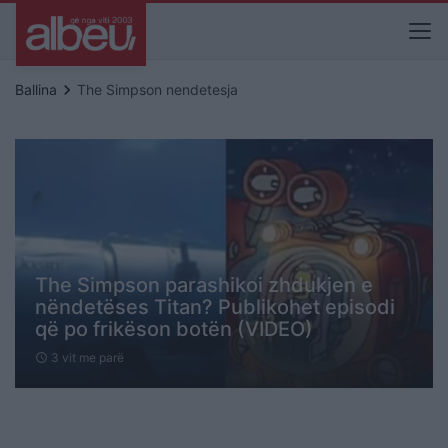
keyboard_arrow_right
Ballina
The Simpson nendetesja
The Simpson parashikoi zhdukjen e
nëndetëses Titan? Publikohet episodi
që po frikëson botën (VIDEO)
3 vit me parë
schedule