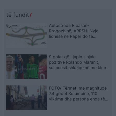
të fundit
Autostrada Elbasan-
Rrogozhinë, ARRSH: Nyja
lidhëse në Papër do të
ndërtohet në një fazë të dytë
9 golat që i japin sinjale
pozitive Rolando Maranit,
sulmuesit shkëlqejnë me klubet
e tyre (STATISTIKAT)
FOTO/ Tërmeti me magnitudë
7.4 godet Kolumbinë, 110
viktima dhe persona ende të
bllokuar nën rrënoja