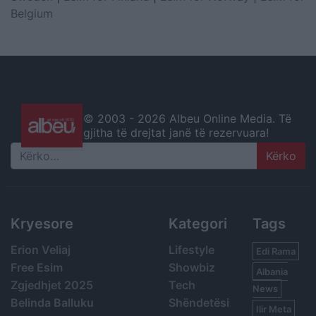
Belgium
© 2003 -
2026 Albeu Online Media. Të
gjitha të drejtat janë të rezervuara!
Search
Kryesore
Kategori
Tags
Erion Veliaj
Lifestyle
Edi Rama
Free Esim
Showbiz
Albania
Zgjedhjet 2025
Tech
News
Belinda Balluku
Shëndetësi
Ilir Meta