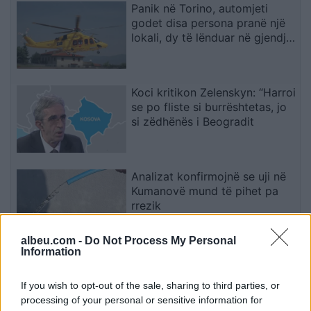
Panik në Torino, automjeti
godet disa persona pranë një
lokali, dy të lënduar në gjendje
të rëndë
Koci kritikon Zelenskyn: “Harroi
se po fliste si burrështetas, jo
si zëdhënës i Beogradit
Analizat konfirmojnë se uji në
Kumanovë mund të pihet pa
rrezik
albeu.com -
Do Not Process My Personal
Information
Dokumentet e reja zbardhin
orët e fundit të Liam Payne:
If you wish to opt-out of the sale, sharing to third parties, or
Ish-anëtari i One Direction
processing of your personal or sensitive information for
kërkoi 5 gramë kokainë