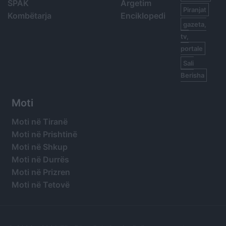
SPAK
Argetim
Piranjat
Kombëtarja
Enciklopedi
gazeta,
tv,
portale
Sali
Berisha
Moti
Moti në Tiranë
Moti në Prishtinë
Moti në Shkup
Moti në Durrës
Moti në Prizren
Moti në Tetovë