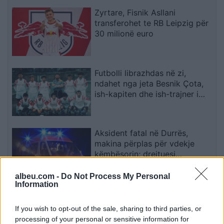
Zyrtare, Fisnik Asllani
transferohet te RB Leipzig për
30 milionë euro
Futbolli librazhdas në zi,
ndahet nga jeta Besnik Çota,
ish-kapiten dhe ish-trajner i
Sopotit
Aksident fatal në Durrës,
makina përplas për vdekje
këmbësorin; drejtuesi
shoqërohet në polici
albeu.com -
Do Not Process My Personal
Information
VIDEO/ Ndërhyrja “horror” e
Enea Mihajt në MLS, mbrojtësi
If you wish to opt-out of the sale, sharing to third parties, or
ndëshkohet me të kuq dhe
processing of your personal or sensitive information for