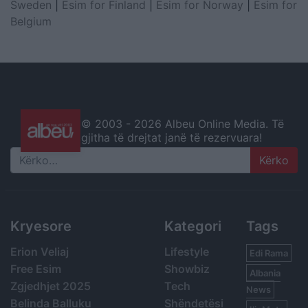
Sweden
|
Esim for Finland
|
Esim for Norway
|
Esim for
Belgium
© 2003 -
2026 Albeu Online Media. Të
gjitha të drejtat janë të rezervuara!
Search
Kryesore
Kategori
Tags
Erion Veliaj
Lifestyle
Edi Rama
Free Esim
Showbiz
Albania
Zgjedhjet 2025
Tech
News
Belinda Balluku
Shëndetësi