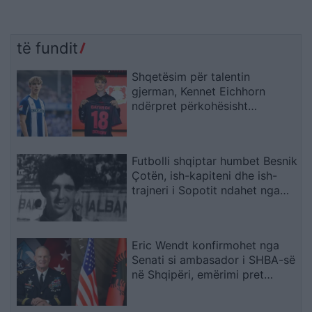
të fundit
Shqetësim për talentin
gjerman, Kennet Eichhorn
ndërpret përkohësisht
karrierën për arsye
shëndetësore
Futbolli shqiptar humbet Besnik
Çotën, ish-kapiteni dhe ish-
trajneri i Sopotit ndahet nga
jeta në moshën 56-vjeçare
Eric Wendt konfirmohet nga
Senati si ambasador i SHBA-së
në Shqipëri, emërimi pret
firmën e Trump