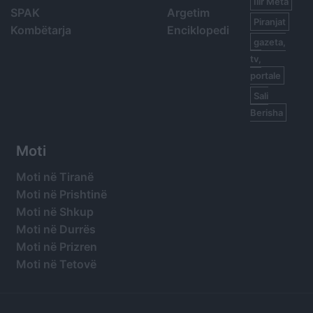
Ilir Meta
SPAK
Argetim
Piranjat
Kombëtarja
Enciklopedi
gazeta,
tv,
portale
Sali
Berisha
Moti
Moti në Tiranë
Moti në Prishtinë
Moti në Shkup
Moti në Durrës
Moti në Prizren
Moti në Tetovë