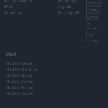
Belinda Balluku
Shëndetësi
Ilir Meta
SPAK
Argetim
Piranjat
Kombëtarja
Enciklopedi
gazeta,
tv,
portale
Sali
Berisha
Moti
Moti në Tiranë
Moti në Prishtinë
Moti në Shkup
Moti në Durrës
Moti në Prizren
Moti në Tetovë