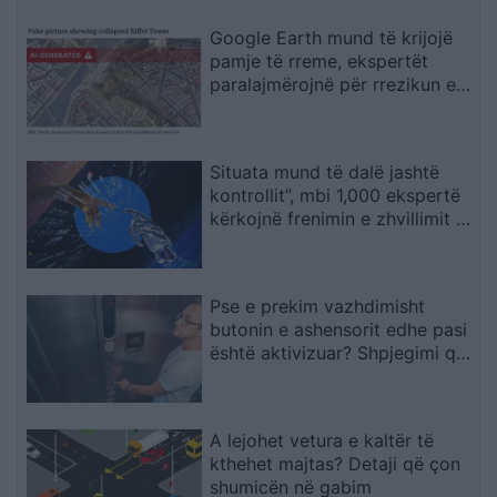
Google Earth mund të krijojë
pamje të rreme, ekspertët
paralajmërojnë për rrezikun e
dezinformimit
Situata mund të dalë jashtë
kontrollit”, mbi 1,000 ekspertë
kërkojnë frenimin e zhvillimit të
IA-së
Pse e prekim vazhdimisht
butonin e ashensorit edhe pasi
është aktivizuar? Shpjegimi që
jep psikologjia
A lejohet vetura e kaltër të
kthehet majtas? Detaji që çon
shumicën në gabim