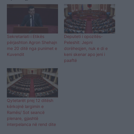
Sekretariati i Etikës
Deputeti i opozitës-
përjashton Agron Shehajn
Peleshit: Jepni
me 20 ditë nga punimet e
dorëheqjen, nuk e di e
Kuvendit
keni skenar apo jeni i
paaftë
Qytetarët prej 12 ditësh
kërkojnë largimin e
Ramës/ Sot seancë
plenare, gjashtë
interpelanca në rend dite