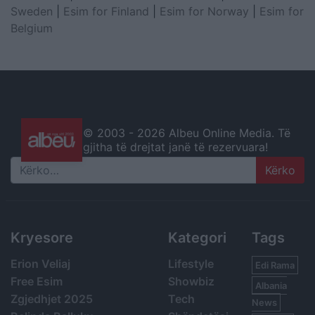
Sweden
|
Esim for Finland
|
Esim for Norway
|
Esim for
Belgium
© 2003 -
2026 Albeu Online Media. Të
gjitha të drejtat janë të rezervuara!
Search
Kryesore
Kategori
Tags
Erion Veliaj
Lifestyle
Edi Rama
Free Esim
Showbiz
Albania
Zgjedhjet 2025
Tech
News