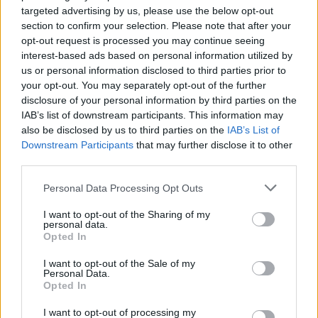
20-vjeçarit Kristjan Sterjo,
tregojnë momentet e
targeted advertising by us, please use the below opt-out
section to confirm your selection. Please note that after your
akuzohet për vrasjen e
tmerrit: Flakët i kemi
opt-out request is processed you may continue seeing
Joan Zukos
mbajtur vetë nën kontroll,
interest-based ads based on personal information utilized by
zjarrfikësja fiku vetëm
us or personal information disclosed to third parties prior to
vatrat e vogla (VIDEO)
your opt-out. You may separately opt-out of the further
disclosure of your personal information by third parties on the
IAB’s list of downstream participants. This information may
also be disclosed by us to third parties on the
IAB’s List of
Vrasja e 20-vjeçarit në
Aksident në Peru/
Downstream Participants
that may further disclose it to other
Korçë/ Zbardhet dëshmia
Trembëdhjetë të vdekur
third parties.
e autorit, shkak ngacmimi
dhe katër të plagosur në
Personal Data Processing Opt Outs
i të dashurës nga viktima
përplasjen midis furgonit
dhe kamionit
I want to opt-out of the Sharing of my
personal data.
Opted In
I want to opt-out of the Sale of my
Personal Data.
Opted In
Zjarr masiv mes Andon
Zjarri i përmasave të
I want to opt-out of processing my