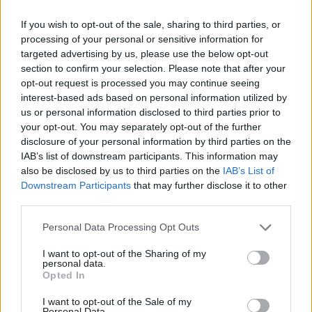
Amanda Holden, e cila
është shfaqur rrugëve të
If you wish to opt-out of the sale, sharing to third parties, or
Londrës me një veshje që
processing of your personal or sensitive information for
Eva Murati tregon se nuk
nuk i…
targeted advertising by us, please use the below opt-out
ka provuar ndonjeherë
section to confirm your selection. Please note that after your
drogë dhe ka një arsye
opt-out request is processed you may continue seeing
(FOTO LAJM)
interest-based ads based on personal information utilized by
us or personal information disclosed to third parties prior to
your opt-out. You may separately opt-out of the further
disclosure of your personal information by third parties on the
IAB’s list of downstream participants. This information may
also be disclosed by us to third parties on the
IAB’s List of
Downstream Participants
that may further disclose it to other
third parties.
Personal Data Processing Opt Outs
I want to opt-out of the Sharing of my
personal data.
Opted In
I want to opt-out of the Sale of my
Personal Data.