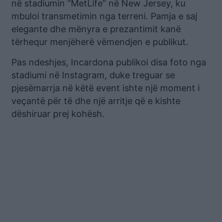
në stadiumin “MetLife” në New Jersey, ku
mbuloi transmetimin nga terreni. Pamja e saj
elegante dhe mënyra e prezantimit kanë
tërhequr menjëherë vëmendjen e publikut.
Pas ndeshjes, Incardona publikoi disa foto nga
stadiumi në Instagram, duke treguar se
pjesëmarrja në këtë event ishte një moment i
veçantë për të dhe një arritje që e kishte
dëshiruar prej kohësh.