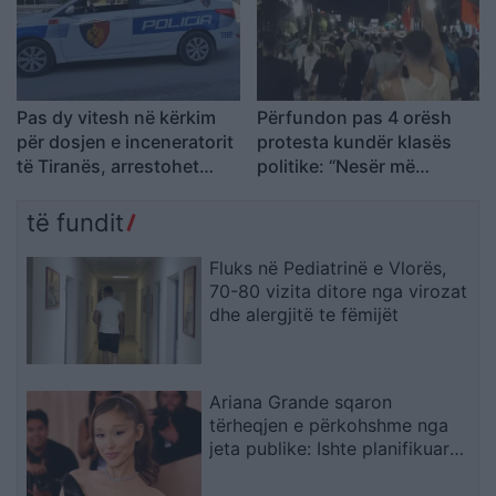
Pas dy vitesh në kërkim
Përfundon pas 4 orësh
për dosjen e inceneratorit
protesta kundër klasës
të Tiranës, arrestohet
politike: “Nesër më
Renardo Nallbani në
shumë!”
Palasë
të fundit
Fluks në Pediatrinë e Vlorës,
70-80 vizita ditore nga virozat
dhe alergjitë te fëmijët
Ariana Grande sqaron
tërheqjen e përkohshme nga
jeta publike: Ishte planifikuar
prej kohësh, jo një vendim
impulsiv