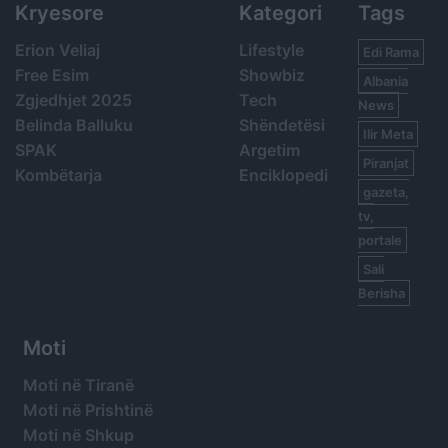
Kryesore
Kategori
Tags
Erion Veliaj
Lifestyle
Edi Rama
Free Esim
Showbiz
Albania
Zgjedhjet 2025
Tech
News
Belinda Balluku
Shëndetësi
Ilir Meta
SPAK
Argetim
Piranjat
Kombëtarja
Enciklopedi
gazeta,
tv,
portale
Sali
Berisha
Moti
Moti në Tiranë
Moti në Prishtinë
Moti në Shkup