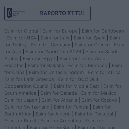
Esim for Global
|
Esim for Europe
|
Esim for Caribbean
|
Esim for USA
|
Esim for Italy
|
Esim for Spain
|
Esim
for Turkey
|
Esim for Germany
|
Esim for Greece
|
Esim
for Asia
|
Esim for World Cup 2026
|
Esim for Saudi
Arabia
|
Esim for Egypt
|
Esim for United Arab
Emirates
|
Esim for Balkans
|
Esim for Morocco
|
Esim
for China
|
Esim for United Kingdom
|
Esim for Africa
|
Esim for Latin America
|
Esim for GCC Gulf
Cooperation Council
|
Esim for Middle East
|
Esim for
South America
|
Esim for Canada
|
Esim for Mexico
|
Esim for Japan
|
Esim for Albania
|
Esim for Kosovo
|
Esim for Switzerland
|
Esim for Tunisia
|
Esim for
South Africa
|
Esim for Algeria
|
Esim for Portugal
|
Esim for Brazil
|
Esim for Argentina
|
Esim for
Colombia
|
Esim for Hong Kong
|
Esim for Thailand
|