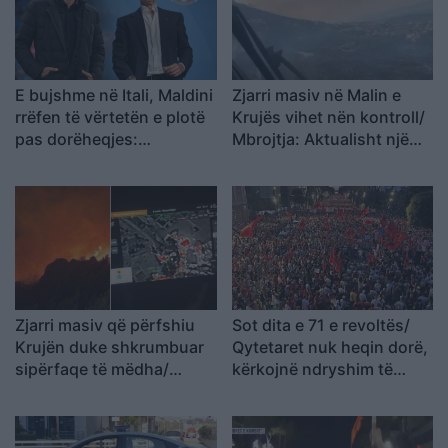
E bujshme në Itali, Maldini
Zjarri masiv në Malin e
rrëfen të vërtetën e plotë
Krujës vihet nën kontroll/
pas dorëheqjes:
Mbrojtja: Aktualisht një
Presidenti Malago na tha
vatër aktive
mos prekni…
Zjarri masiv që përfshiu
Sot dita e 71 e revoltës/
Krujën duke shkrumbuar
Qytetaret nuk heqin dorë,
sipërfaqe të mëdha/
kërkojnë ndryshim të
Rama: Shmangëm një
klasës politike: Rama jep
bilanc tragjik
dorëheqjen