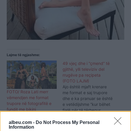
Lajme të ngjashme:
49 vjeç dhe i “çmend” të
gjithë, ylli televiziv del
rrugëve pa reçipeta
(FOTO LAJM)
Ajo është mjaft krenare
FOTO/ Roza Lati merr
me format e saj trupore
vëmendjen me format
dhe e ka pranuar se është
trupore në fotografitë e
e vetëdijshme “kur bëhet
fundit me bikini
fjalë për të tërhequr
vëmendjen me veshjet e
saj të guximshme”. Është
albeu.com -
Do Not Process My Personal
Information
fjala për yllin televiziv,