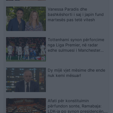
Vanessa Paradis dhe
bashkëshorti i saj i japin fund
martesës pas tetë vitesh
Tottenhami synon përforcime
nga Liga Premier, në radar
edhe sulmuesi i Manchester
Cityt
Dy mijë vjet mësime dhe ende
nuk kemi mësuar!
Afati për konstituimin
përfundon sonte, Ramabaja:
LDK-ja po synon presidencën,