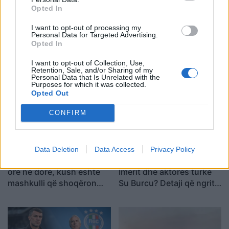
Opted In
Shtuar
më
18.06.2026 19:39
I want to opt-out of processing my
Personal Data for Targeted Advertising.
Opted In
I want to opt-out of Collection, Use,
Retention, Sale, and/or Sharing of my
Personal Data that Is Unrelated with the
Purposes for which it was collected.
Opted Out
CONFIRM
Data Deletion
Data Access
Privacy Policy
FOTOT/ Me tatuazh dhe
Kriset raporti mes Butrint
orë në dorë, kush është
Imerit dhe aktores turke
mashkulli që shoqëron
Su Burcu? Detaji që ngriti
Luana Vjollcën me
dyshimet
pushime?!