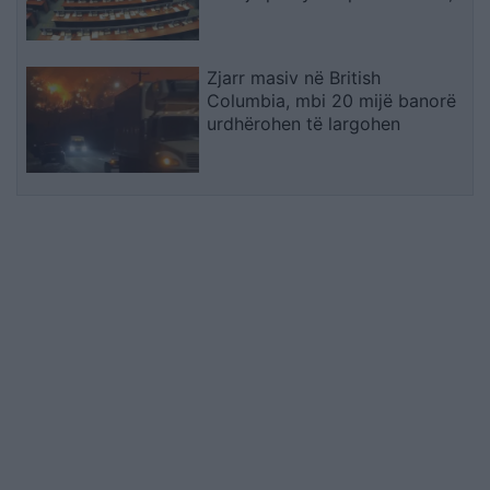
ndërsa opozita po bllokon
institucionet
Zjarr masiv në British
Columbia, mbi 20 mijë banorë
urdhërohen të largohen