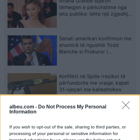
Ariana Grande sqaron
tërheqjen e përkohshme nga
jeta publike: Ishte një zgjedhje
e menduar prej kohësh
Senati amerikan konfirmon me
shumicë të ngushtë Todd
Blanche si Prokuror i
Përgjithshëm i SHBA-së
Konflikti në Spille rrezikoi të
përfundonte me vrasje, kapet
31-vjeçari me kallashnikov
albeu.com -
Do Not Process My Personal
Information
Afati për konstituimin
përfundon sonte, Ramabaja
shpjegon synimin e LDK-së për
If you wish to opt-out of the sale, sharing to third parties, or
presidencën dhe sulmon
processing of your personal or sensitive information for
targeted advertising by us, please use the below opt-out