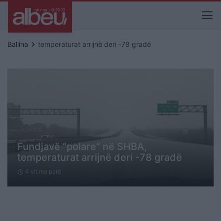
keyboard_arrow_right
Ballina
temperaturat arrijnë deri -78 gradë
Fundjavë “polare” në SHBA,
temperaturat arrijnë deri -78 gradë
4 vit me parë
schedule