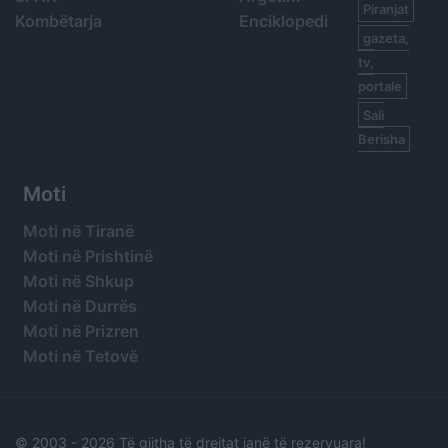
Piranjat
Kombëtarja
Enciklopedi
gazeta,
tv,
portale
Sali
Berisha
Moti
Moti në Tiranë
Moti në Prishtinë
Moti në Shkup
Moti në Durrës
Moti në Prizren
Moti në Tetovë
© 2003 -
2026 Të gjitha të drejtat janë të rezervuara!