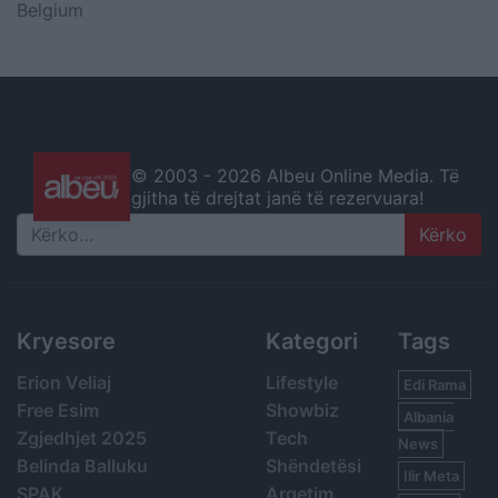
Belgium
© 2003 -
2026 Albeu Online Media. Të
gjitha të drejtat janë të rezervuara!
Search
Kryesore
Kategori
Tags
Erion Veliaj
Lifestyle
Edi Rama
Free Esim
Showbiz
Albania
Zgjedhjet 2025
Tech
News
Belinda Balluku
Shëndetësi
Ilir Meta
SPAK
Argetim