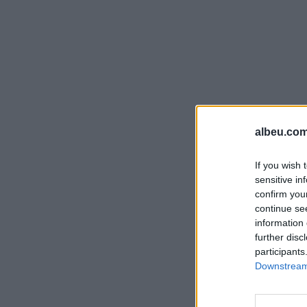
albeu.com
If you wish 
sensitive in
confirm you
continue se
information 
further disc
participants
Downstream 