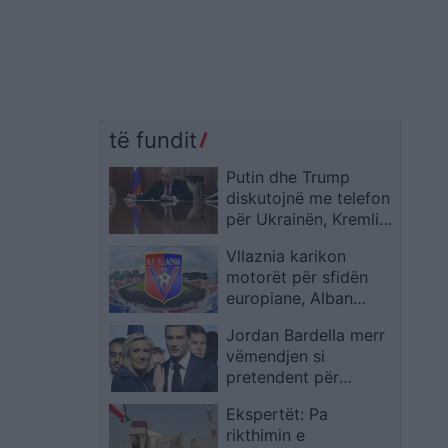
të fundit
Putin dhe Trump
diskutojnë me telefon
për Ukrainën, Kremlini
flet për rrugë
Vllaznia karikon
diplomatike, reagon
motorët për sfidën
edhe Zelensky
europiane, Alban
Xhaferi i çon sinjal
Jordan Bardella merr
Malishevës me
vëmendjen si
treshen Balaj-
pretendent për
Gurishta-Murataj
Elysee, ndërsa Marine
Ekspertët: Pa
Le Pen mbetet jashtë
rikthimin e
garës