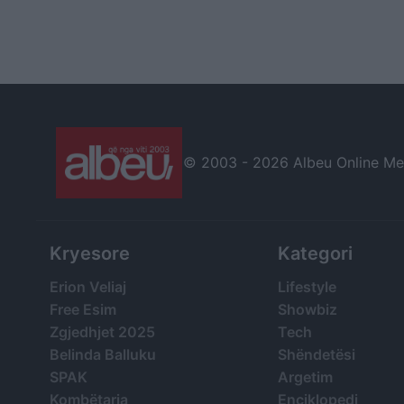
© 2003 -
2026 Albeu Online Medi
Kryesore
Kategori
Erion Veliaj
Lifestyle
Free Esim
Showbiz
Zgjedhjet 2025
Tech
Belinda Balluku
Shëndetësi
SPAK
Argetim
Kombëtarja
Enciklopedi