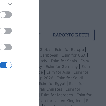
Esim for Global
|
Esim for Europe
|
Esim for Caribbean
|
Esim for USA
|
Esim for Italy
|
Esim for Spain
|
Esim
for Turkey
|
Esim for Germany
|
Esim
for Greece
|
Esim for Asia
|
Esim for
World Cup 2026
|
Esim for Saudi
Arabia
|
Esim for Egypt
|
Esim for
United Arab Emirates
|
Esim for
Balkans
|
Esim for Morocco
|
Esim for
China
|
Esim for United Kingdom
|
Esim