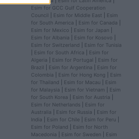
for Africa
|
Esim for Latin America
|
Esim for GCC Gulf Cooperation
Council
|
Esim for Middle East
|
Esim
for South America
|
Esim for Canada
|
Esim for Mexico
|
Esim for Japan
|
Esim for Albania
|
Esim for Kosovo
|
Esim for Switzerland
|
Esim for Tunisia
|
Esim for South Africa
|
Esim for
Algeria
|
Esim for Portugal
|
Esim for
Brazil
|
Esim for Argentina
|
Esim for
Colombia
|
Esim for Hong Kong
|
Esim
for Thailand
|
Esim for Macau
|
Esim
for Malaysia
|
Esim for Vietnam
|
Esim
for South Korea
|
Esim for Austria
|
Esim for Netherlands
|
Esim for
Australia
|
Esim for Russia
|
Esim for
India
|
Esim for Chile
|
Esim for Peru
|
Esim for Poland
|
Esim for North
Macedonia
|
Esim for Sweden
|
Esim