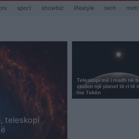
oni
sport
showbiz
lifestyle
tech
moti
Teleskopi më i madh në b
zbulon një planet të ri të
me Tokën
, teleskopi
të