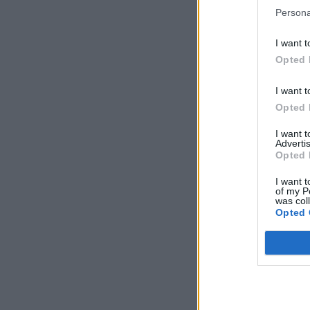
Persona
I want t
Opted 
I want t
Opted 
I want 
Advertis
Opted 
I want t
of my P
was col
Opted 