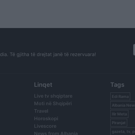
a. Të gjitha të drejtat janë të rezervuara!
Linqet
Tags
Live tv shqiptare
Edi Rama
Moti në Shqipëri
Albania New
Travel
Ilir Meta
Horoskopi
Piranjat
Livescore
gazeta, tv, p
News from Albania