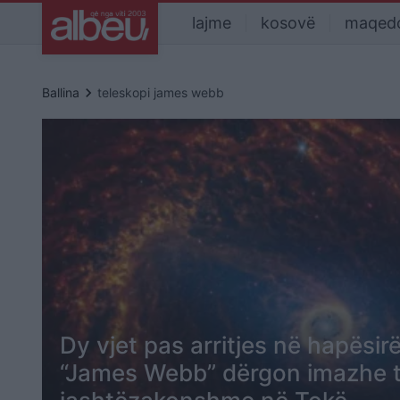
lajme
kosovë
maqed
keyboard_arrow_right
Ballina
teleskopi james webb
Dy vjet pas arritjes në hapësirë
“James Webb” dërgon imazhe 