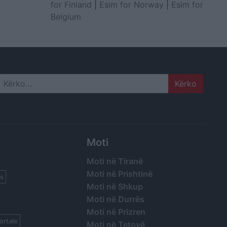
for Finland
|
Esim for Norway
|
Esim for
Belgium
Search
Moti
Moti në Tiranë
Moti në Prishtinë
s
Moti në Shkup
Moti në Durrës
Moti në Prizren
ortale
Moti në Tetovë